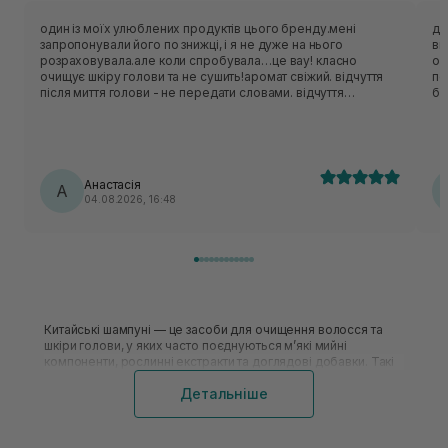
один із моїх улюблених продуктів цього бренду.мені
да
запропонували його по знижці, і я не дуже на нього
ви
розраховувала.але коли спробувала…це вау! класно
оч
очищує шкіру голови та не сушить!аромат свіжий. відчуття
пе
після миття голови - не передати словами. відчуття
бо
прохолоди на шкірі голови це щось нереальне. коли маю
ві
складний день завжди використовую цей шампунь,він
ра
начебто знімає стресс цією прохолодною дією.
Анастасія
А
04.08.2026, 16:48
Китайські шампуні — це засоби для очищення волосся та
шкіри голови, у яких часто поєднуються м’які мийні
компоненти, рослинні екстракти та доглядові добавки. Такі
продукти вибирають не лише за країною виробництва, а й за
Детальніше
типом шкіри голови, станом довжини та потрібним ефектом.