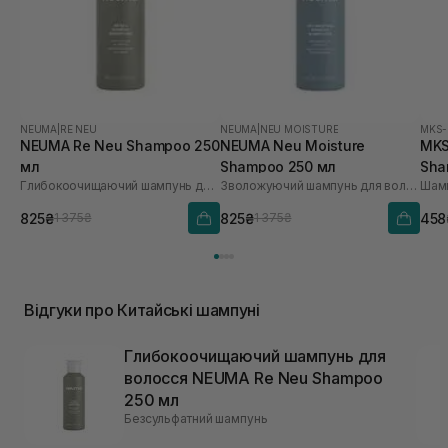
NEUMA
|
RE NEU
NEUMA
|
NEU MOISTURE
MKS
NEUMA Re Neu Shampoo 250
NEUMA Neu Moisture
MKS
мл
Shampoo 250 мл
Sha
Глибокоочищаючий шампунь для волосся
Зволожуючий шампунь для волосся
Шамп
825₴
825₴
458
1 375₴
1 375₴
Відгуки про Китайські шампуні
Глибокоочищаючий шампунь для
волосся NEUMA Re Neu Shampoo
250 мл
Безсульфатний шампунь