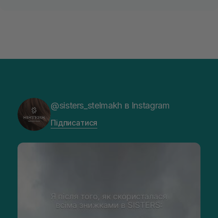
Купити китайські шампуні для волосся в
інтернет-магазині SISTERS
В інтернет-магазині SISTERS можна купити китайський
шампунь для щоденного очищення, підтримки м’якості,
блиску або догляду за чутливою шкірою голови. Якщо
потрібні засоби для регулярного догляду, краще порівняти
кілька варіантів за типом волосся, активними компонентами
та очікуваним результатом. Так легше знайти формулу, яка
очищує без дискомфорту й добре поєднується з
кондиціонером або маскою.​
@sisters_stelmakh в Instagram
Підписатися