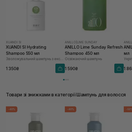
XUANDI SI
ANILLO
|
LIME SUNDAY
ANIL
XUANDI SI Hydrating
ANILLO Lime Sunday Refresh
ANI
Shampoo 550 мл
Shampoo 450 мл
мл
Зволожувальний шампунь з екстрактом зерна
Освіжаючий шампунь
1 350₴
1 590₴
1 8
Товари зі знижками в категорії Шампунь для волосся
-40%
-40%
-50