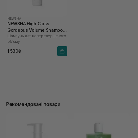
NEWSHA
NEWSHA High Class
Gorgeous Volume Shampoo
Шампунь для неперевершеного
250 мл
об'єму
1 530₴
Рекомендовані товари