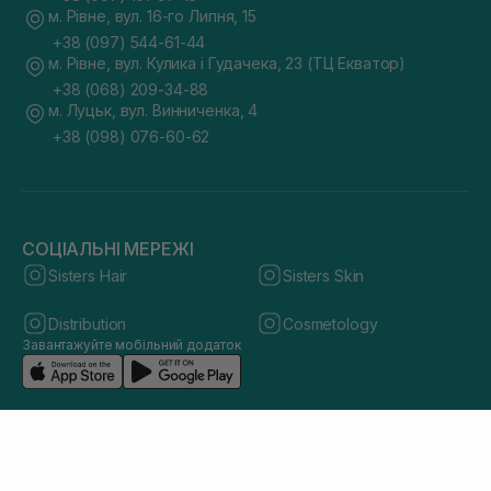
м. Рівне, вул. 16-го Липня, 15
+38 (097) 544-61-44
м. Рівне, вул. Кулика і Гудачека, 23 (ТЦ Екватор)
+38 (068) 209-34-88
м. Луцьк, вул. Винниченка, 4
+38 (098) 076-60-62
СОЦІАЛЬНІ МЕРЕЖІ
Sisters Hair
Sisters Skin
Distribution
Cosmetology
Завантажуйте мобільний додаток
© 2026 sisters.co.ua. Всі права захищено