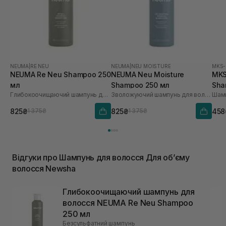
NEUMA
|
RE NEU
NEUMA
|
NEU MOISTURE
MKS
NEUMA Re Neu Shampoo 250
NEUMA Neu Moisture
MKS
мл
Shampoo 250 мл
Sha
Глибокоочищаючий шампунь для волосся
Зволожуючий шампунь для волосся
Шамп
825₴
825₴
458
1 375₴
1 375₴
Відгуки про Шампунь для волосся Для обʼєму
волосся Newsha
Глибокоочищаючий шампунь для
волосся NEUMA Re Neu Shampoo
250 мл
Безсульфатний шампунь