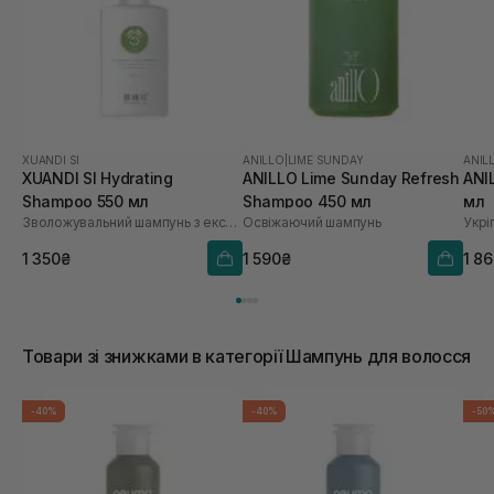
XUANDI SI
ANILLO
|
LIME SUNDAY
ANIL
XUANDI SI Hydrating
ANILLO Lime Sunday Refresh
ANI
Shampoo 550 мл
Shampoo 450 мл
мл
Зволожувальний шампунь з екстрактом зерна
Освіжаючий шампунь
1 350₴
1 590₴
1 8
Товари зі знижками в категорії Шампунь для волосся
-40%
-40%
-50