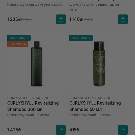
Ревіталізуючий шампунь-скраб
Шампунь для чутливої шкіри
ослабленої шкіри голови
360 мл
голови
та тонкого волосся 300 мл
1 236₴
1 140₴
1 545₴
1 425₴
ВИБІР ОКСАНИ
ВИБІР ОКСАНИ
ПОДАРУНОК
CURLYSHYLL
|
REVITALIZING
CURLYSHYLL
|
REVITALIZING
CURLYSHYLL Revitalizing
CURLYSHYLL Revitalizing
Shampoo 360 мл
Shampoo 50 мл
Ревіталізуючий шампунь
Ревіталізуючий шампунь
1 425₴
415₴