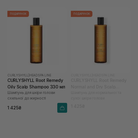
ПОДАРУНОК
ПОДАРУНОК
CURLYSHYLL
|
HEADSPA LINE
CURLYSHYLL
|
HEADSPA LINE
CURLYSHYLL Root Remedy
CURLYSHYLL Root Remedy
Oily Scalp Shampoo 330 мл
Normal and Dry Scalp
Шампунь для шкіри голови
Шампунь для нормальної та
Shampoo 330 мл
схильної до жирності
сухої шкіри голови
1 425₴
1 425₴