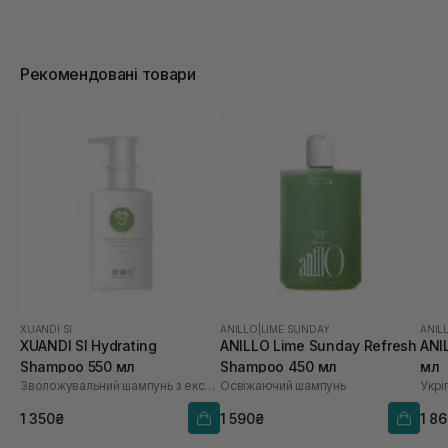
Рекомендовані товари
XUANDI SI
ANILLO
|
LIME SUNDAY
ANIL
XUANDI SI Hydrating
ANILLO Lime Sunday Refresh
ANI
Shampoo 550 мл
Shampoo 450 мл
мл
Зволожувальний шампунь з екстрактом зерна
Освіжаючий шампунь
1 350₴
1 590₴
1 8