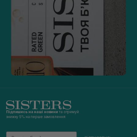
Підпишись на наші новини
та отримуй
знижку 5% на перше замовлення
Email