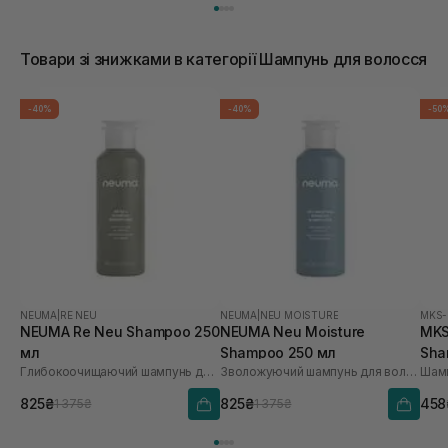
Товари зі знижками в категорії Шампунь для волосся
-40%
-40%
-50
NEUMA
|
RE NEU
NEUMA
|
NEU MOISTURE
MKS
NEUMA Re Neu Shampoo 250
NEUMA Neu Moisture
MKS
мл
Shampoo 250 мл
Sha
Глибокоочищаючий шампунь для волосся
Зволожуючий шампунь для волосся
Шамп
825₴
825₴
458
1 375₴
1 375₴