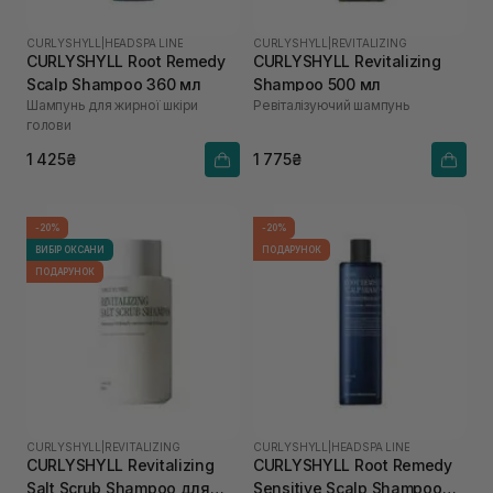
CURLYSHYLL
|
HEADSPA LINE
CURLYSHYLL
|
REVITALIZING
CURLYSHYLL Root Remedy
CURLYSHYLL Revitalizing
Scalp Shampoo 360 мл
Shampoo 500 мл
Шампунь для жирної шкіри
Ревіталізуючий шампунь
голови
1 425₴
1 775₴
-20%
-20%
ВИБІР ОКСАНИ
ПОДАРУНОК
ПОДАРУНОК
CURLYSHYLL
|
REVITALIZING
CURLYSHYLL
|
HEADSPA LINE
CURLYSHYLL Revitalizing
CURLYSHYLL Root Remedy
Salt Scrub Shampoo для
Sensitive Scalp Shampoo