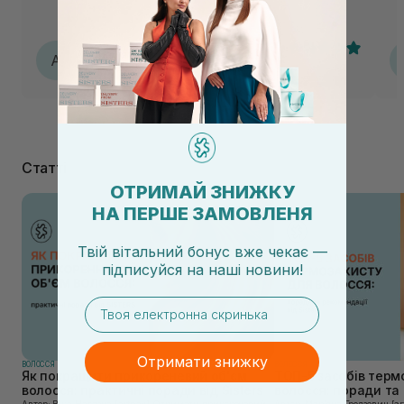
разом із кондиціонером від цього бренду classic daily.
Анастасія
А
04.08.2026, 16:39
Статті
ОТРИМАЙ ЗНИЖКУ
НА ПЕРШЕ ЗАМОВЛЕНЯ
Твій вітальний бонус вже чекає —
підписуйся
на
наші новини!
email
Отримати знижку
ВОЛОССЯ
ВОЛОССЯ
Як покращити прикореневий об'єм
ТОП-5 засобів терм
волосся: практичні поради від Sisters
волосся: поради та 