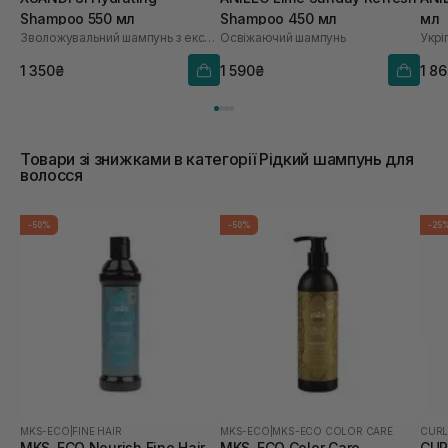
Shampoo 550 мл
Shampoo 450 мл
мл
Зволожувальний шампунь з екстрактом зерна
Освіжаючий шампунь
1 350₴
1 590₴
1 8
Товари зі знижками в категорії Рідкий шампунь для
волосся
-50%
-50%
-25
MKS-ECO
|
FINE HAIR
MKS-ECO
|
MKS-ECO COLOR CARE
CURL
MKS-ECO Nourish Fine Hair
MKS-ECO Color Care
CUR