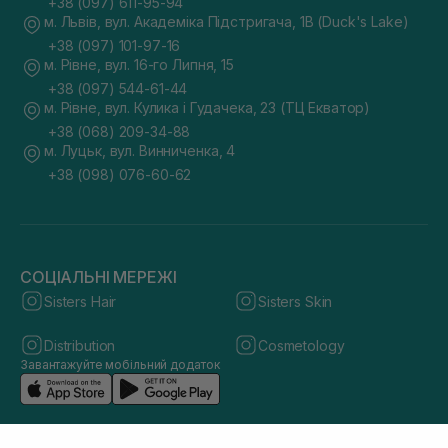
+38 (097) 611-95-94
м. Львів, вул. Академіка Підстригача, 1В (Duck's Lake)
+38 (097) 101-97-16
м. Рівне, вул. 16-го Липня, 15
+38 (097) 544-61-44
м. Рівне, вул. Кулика і Гудачека, 23 (ТЦ Екватор)
+38 (068) 209-34-88
м. Луцьк, вул. Винниченка, 4
+38 (098) 076-60-62
СОЦІАЛЬНІ МЕРЕЖІ
Sisters Hair
Sisters Skin
Distribution
Cosmetology
Завантажуйте мобільний додаток