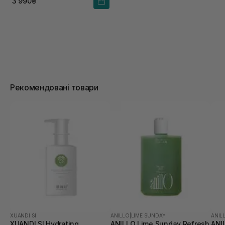
3 990₴
Рекомендовані товари
XUANDI SI
ANILLO
|
LIME SUNDAY
ANIL
XUANDI SI Hydrating
ANILLO Lime Sunday Refresh
ANI