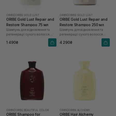
ORIBE
|
ORIBE GOLD LUST
ORIBE
|
ORIBE GOLD LUST
ORIBE Gold Lust Repair and
ORIBE Gold Lust Repair and
Restore Shampoo 75 мл
Restore Shampoo 250 мл
Шампунь для відновлення та
Шампунь для відновлення та
регенерації сухого волосся
регенерації сухого волосся
"Розкіш золота"
"Розкіш золота"
1 490₴
4 290₴
ORIBE
|
ORIBE BEAUTIFUL COLOR
ORIBE
|
ORIBE ALCHEMY
ORIBE Shampoo for
ORIBE Hair Alchemy