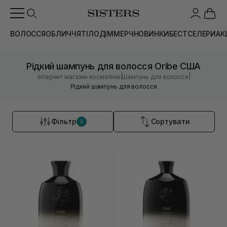
ВОЛОССЯ
ОБЛИЧЧЯ
ТІЛО
ДІМ
МЕРЧ
НОВИНКИ
БЕСТСЕЛЕРИ
АК
Рідкий шампунь для волосся Oribe США
|
|
Інтернет магазин косметики
Шампунь для волосся
Рідкий шампунь для волосся
Фільтр
Сортувати
2