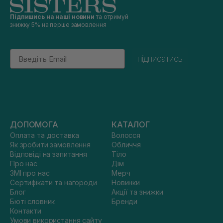
Підпишись на наші новини
та отримуй
знижку 5% на перше замовлення
Email
підписатись
ДОПОМОГА
КАТАЛОГ
Оплата та доставка
Волосся
Як зробити замовлення
Обличчя
Відповіді на запитання
Тіло
Про нас
Дім
ЗМІ про нас
Мерч
Сертифікати та нагороди
Новинки
Блог
Акції та знижки
Бюті словник
Бренди
Контакти
Умови використання сайту