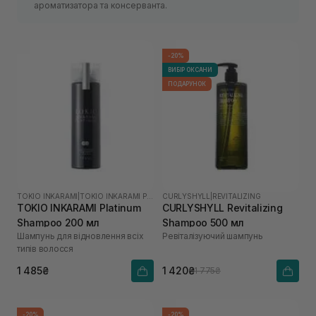
ароматизатора та консерванта.
-20%
ВИБІР ОКСАНИ
ПОДАРУНОК
TOKIO INKARAMI
|
TOKIO INKARAMI PLATINUM
CURLYSHYLL
|
REVITALIZING
TOKIO INKARAMI Platinum
CURLYSHYLL Revitalizing
Shampoo 200 мл
Shampoo 500 мл
Шампунь для відновлення всіх
Ревіталізуючий шампунь
типів волосся
1 485₴
1 420₴
1 775₴
-20%
-20%