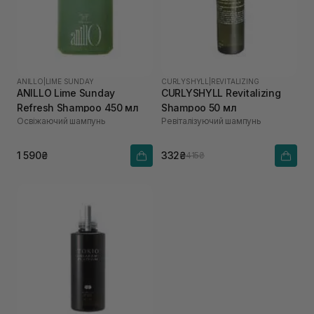
ANILLO
|
LIME SUNDAY
CURLYSHYLL
|
REVITALIZING
ANILLO Lime Sunday
CURLYSHYLL Revitalizing
Refresh Shampoo 450 мл
Shampoo 50 мл
Освіжаючий шампунь
Ревіталізуючий шампунь
1 590₴
332₴
415₴