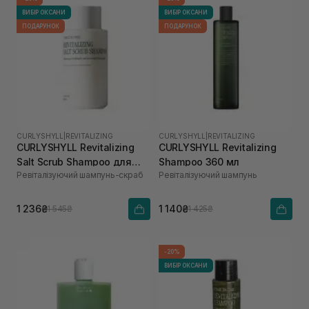
ВИБІР ОКСАНИ
ВИБІР ОКСАНИ
ПОДАРУНОК
ПОДАРУНОК
CURLYSHYLL
|
REVITALIZING
CURLYSHYLL
|
REVITALIZING
CURLYSHYLL Revitalizing
CURLYSHYLL Revitalizing
Salt Scrub Shampoo для
Shampoo 360 мл
Ревіталізуючий шампунь-скраб
Ревіталізуючий шампунь
ослабленої шкіри голови
та тонкого волосся 300 мл
1 236₴
1 140₴
1 545₴
1 425₴
-20%
ВИБІР ОКСАНИ