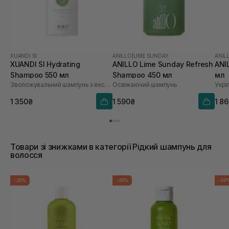
XUANDI SI
ANILLO
|
LIME SUNDAY
ANIL
XUANDI SI Hydrating
ANILLO Lime Sunday Refresh
ANI
Shampoo 550 мл
Shampoo 450 мл
мл
Зволожувальний шампунь з екстрактом зерна
Освіжаючий шампунь
1 350₴
1 590₴
1 8
Товари зі знижками в категорії Рідкий шампунь для
волосся
-20%
-20%
-50