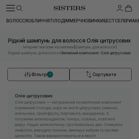
ВОЛОССЯ
ОБЛИЧЧЯ
ТІЛО
ДІМ
МЕРЧ
НОВИНКИ
БЕСТСЕЛЕРИ
АК
Рідкий шампунь для волосся Олія цитрусових
|
|
Інтернет магазин косметики
Шампунь для волосся
|
Рідкий шампунь для волосся
Активний компонент: Олія цитрусових
Фільтр
Сортувати
1
Олія цитрусових
Олія цитрусових — натуральний косметичний компонент
отриманий з плодів, кори чи листя цитрусових (лимона,
апельсина, грейпфрута, бергамота, мандарина). Є
потужним антиоксидантом, тонізує, освіжає, освітлює
шкіру. Надає антисептичну, протизапальну дію. Стимулює
лімфоток, виводить токсини, зменшує набряк та прояви
целюліту. Також використовується в якості