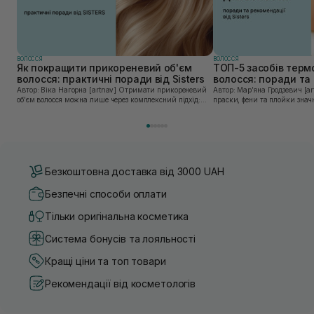
ВОЛОССЯ
ВОЛОССЯ
Як покращити прикореневий об'єм
ТОП-5 засобів терм
волосся: практичні поради від Sisters
волосся: поради та 
Sisters
Автор: Віка Нагорна [artnav] Отримати прикореневий
Автор: Марʼяна Гродзевич [artnav] Сучасні 
об’єм волосся можна лише через комплексний підхід:
праски, фени та плойки знач
правильне очищення шкіри голови, грамотну техніку
економлять час для створення
сушіння та використання стайлінгу, який пі...
щоденному використанні цих 
Безкоштовна доставка від 3000 UAH
Безпечні способи оплати
Тільки оригінальна косметика
Система бонусів та лояльності
Кращі ціни та топ товари
Рекомендації від косметологів