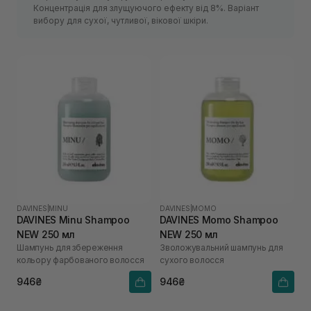
Концентрація для злущуючого ефекту від 8%. Варіант
вибору для сухої, чутливої, вікової шкіри.
DAVINES
|
MINU
DAVINES
|
MOMO
DAVINES Minu Shampoo
DAVINES Momo Shampoo
NEW 250 мл
NEW 250 мл
Шампунь для збереження
Зволожувальний шампунь для
кольору фарбованого волосся
сухого волосся
946₴
946₴