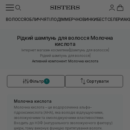
ВОЛОССЯ
ОБЛИЧЧЯ
ТІЛО
ДІМ
МЕРЧ
НОВИНКИ
БЕСТСЕЛЕРИ
АК
Рідкий шампунь для волосся Молочна
кислота
|
|
Інтернет магазин косметики
Шампунь для волосся
|
Рідкий шампунь для волосся
Активний компонент: Молочна кислота
Фільтр
Сортувати
1
Молочна кислота
Молочна кислота – це водорозчинна альфа–
гідроксикислота (АНА), яка володіє відлущуючими,
зволожуючими та омолоджуючими властивостями.
Входить до НЗФ (натурального зволожуючого фактору)
шкіри, тому виконує функцію притягування вологи.