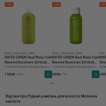
-20%
-20%
-50
RATED GREEN
|
REAL MARY
RATED GREEN
|
REAL MARY
MKS
RATED GREEN Real Mary Cold
RATED GREEN Real Mary Cold
MKS
Brewed Rosemary Exfoliating
Brewed Rosemary Exfoliating
Sha
Глибокоочищаючий відлущуючий шампунь з соком розмарину
Глибокоочищаючий відлущуючий шампунь з соком розмарину
Шамп
Scalp Shampoo 400 ml
Scalp Shampoo 100 мл
1 180₴
380₴
458
1 475₴
475₴
Відгуки про Рідкий шампунь для волосся Молочна
кислота