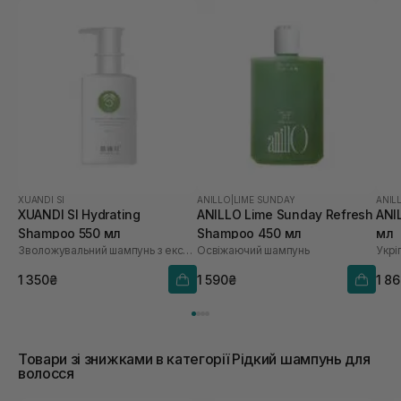
XUANDI SI
ANILLO
|
LIME SUNDAY
ANIL
XUANDI SI Hydrating
ANILLO Lime Sunday Refresh
ANI
Shampoo 550 мл
Shampoo 450 мл
мл
Зволожувальний шампунь з екстрактом зерна
Освіжаючий шампунь
1 350₴
1 590₴
1 8
Товари зі знижками в категорії Рідкий шампунь для
волосся