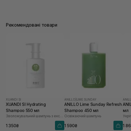
Рекомендовані товари
XUANDI SI
ANILLO
|
LIME SUNDAY
ANIL
XUANDI SI Hydrating
ANILLO Lime Sunday Refresh
ANI
Shampoo 550 мл
Shampoo 450 мл
мл
Зволожувальний шампунь з екстрактом зерна
Освіжаючий шампунь
1 350₴
1 590₴
1 8