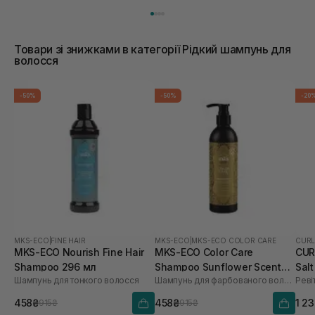
Товари зі знижками в категорії Рідкий шампунь для
волосся
-50%
-50%
-20
MKS-ECO
|
FINE HAIR
MKS-ECO
|
MKS-ECO COLOR CARE
CURL
MKS-ECO Nourish Fine Hair
MKS-ECO Color Care
CUR
Shampoo 296 мл
Shampoo Sunflower Scent
Sal
Шампунь для тонкого волосся
Шампунь для фарбованого волосся
Реві
296 мл
осл
тон
458₴
458₴
1 2
915₴
915₴