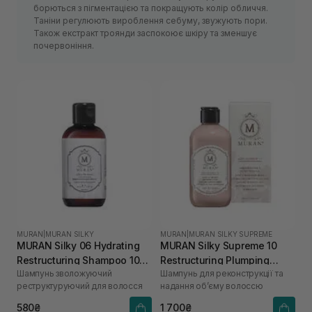
борються з пігментацією та покращують колір обличчя.
Таніни регулюють вироблення себуму, звужують пори.
Також екстракт троянди заспокоює шкіру та зменшує
почервоніння.
MURAN
|
MURAN SILKY
MURAN
|
MURAN SILKY SUPREME
MURAN Silky 06 Hydrating
MURAN Silky Supreme 10
Restructuring Shampoo 100
Restructuring Plumping
Шампунь зволожуючий
Шампунь для реконструкції та
мл
Rose Shampoo 250 мл
реструктуруючий для волосся
надання об’єму волоссю
580₴
1 700₴