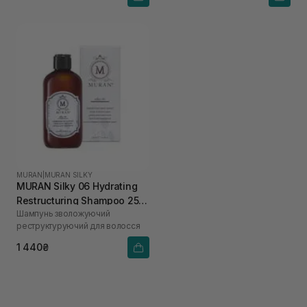
MURAN
|
MURAN SILKY
MURAN Silky 06 Hydrating
Restructuring Shampoo 250
Шампунь зволожуючий
мл
реструктуруючий для волосся
1 440₴