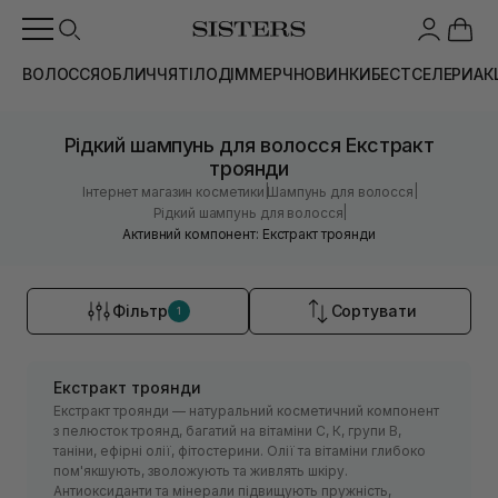
ВОЛОССЯ
ОБЛИЧЧЯ
ТІЛО
ДІМ
МЕРЧ
НОВИНКИ
БЕСТСЕЛЕРИ
АК
Рідкий шампунь для волосся Екстракт
троянди
|
|
Інтернет магазин косметики
Шампунь для волосся
|
Рідкий шампунь для волосся
Активний компонент: Екстракт троянди
Фільтр
Сортувати
1
Екстракт троянди
Екстракт троянди — натуральний косметичний компонент
з пелюсток троянд, багатий на вітаміни С, К, групи В,
таніни, ефірні олії, фітостерини. Олії та вітаміни глибоко
пом'якшують, зволожують та живлять шкіру.
Антиоксиданти та мінерали підвищують пружність,