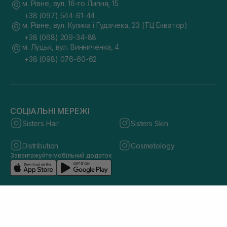
м. Рівне, вул. 16-го Липня, 15
+38 (097) 544-61-44
м. Рівне, вул. Кулика і Гудачека, 23 (ТЦ Екватор)
+38 (068) 209-34-88
м. Луцьк, вул. Винниченка, 4
+38 (098) 076-60-62
СОЦІАЛЬНІ МЕРЕЖІ
Sisters Hair
Sisters Skin
Distribution
Cosmetology
Завантажуйте мобільний додаток
© 2026 sisters.co.ua. Всі права захищено