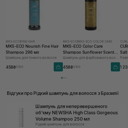
MKS-ECO
|
FINE HAIR
MKS-ECO
|
MKS-ECO COLOR CARE
CURL
MKS-ECO Nourish Fine Hair
MKS-ECO Color Care
CUR
Shampoo 296 мл
Shampoo Sunflower Scent
Sal
Шампунь для тонкого волосся
Шампунь для фарбованого волосся
Реві
296 мл
осл
тон
458₴
458₴
1 2
915₴
915₴
Відгуки про Рідкий шампунь для волосся з Бразилії
Шампунь для неперевершеного
об'єму NEWSHA High Class Gorgeous
Volume Shampoo 250 мл
Рідкий шампунь для волосся