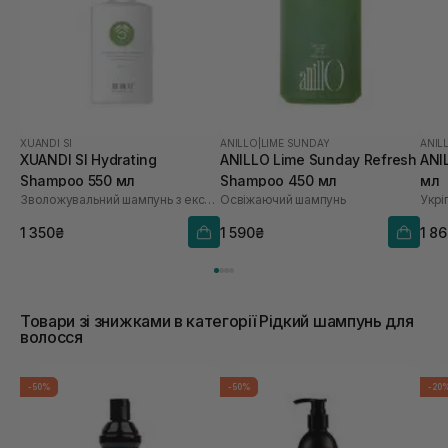
XUANDI SI
ANILLO
|
LIME SUNDAY
ANIL
XUANDI SI Hydrating
ANILLO Lime Sunday Refresh
ANI
Shampoo 550 мл
Shampoo 450 мл
мл
Зволожувальний шампунь з екстрактом зерна
Освіжаючий шампунь
1 350₴
1 590₴
1 8
Товари зі знижками в категорії Рідкий шампунь для
волосся
-50%
-50%
-20