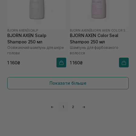
BJORN AXEN
|
SCALP
BJORN AXEN
|
BJORN AXEN COLOR SEAL
BJORN AXEN Scalp
BJORN AXEN Color Seal
Shampoo 250 мл
Shampoo 250 мл
Освіжаючий шампунь для шкіри
Шампунь для фарбованого
голови
волосся
1 160₴
1 160₴
Показати більше
←
1
2
→