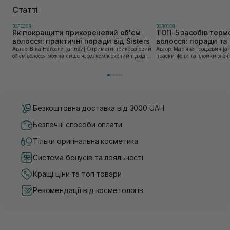
Статті
ВОЛОССЯ
ВОЛОССЯ
Як покращити прикореневий об'єм
ТОП-5 засобів терм
волосся: практичні поради від Sisters
волосся: поради та 
Sisters
Автор: Віка Нагорна [artnav] Отримати прикореневий
Автор: Марʼяна Гродзевич [artnav] Сучасні 
об’єм волосся можна лише через комплексний підхід:
праски, фени та плойки знач
правильне очищення шкіри голови, грамотну техніку
економлять час для створення
сушіння та використання стайлінгу, який пі...
щоденному використанні цих 
Безкоштовна доставка від 3000 UAH
Безпечні способи оплати
Тільки оригінальна косметика
Система бонусів та лояльності
Кращі ціни та топ товари
Рекомендації від косметологів