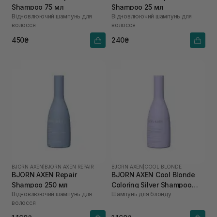
Shampoo 75 мл
Shampoo 25 мл
Відновлюючий шампунь для
Відновлюючий шампунь для
волосся
волосся
450₴
240₴
BJORN AXEN
|
BJORN AXEN REPAIR
BJORN AXEN
|
COOL BLONDE
BJORN AXEN Repair
BJORN AXEN Cool Blonde
Shampoo 250 мл
Coloring Silver Shampoo
Відновлюючий шампунь для
Шампунь для блонду
250 мл
волосся