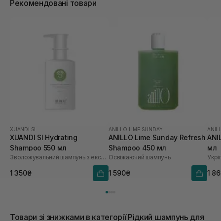
Рекомендовані товари
XUANDI SI
ANILLO
|
LIME SUNDAY
ANIL
XUANDI SI Hydrating
ANILLO Lime Sunday Refresh
ANI
Shampoo 550 мл
Shampoo 450 мл
мл
Зволожувальний шампунь з екстрактом зерна
Освіжаючий шампунь
1 350₴
1 590₴
1 8
Товари зі знижками в категорії Рідкий шампунь для