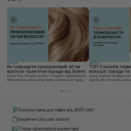
ВОЛОССЯ
ВОЛОССЯ
Як покращити прикореневий об'єм
ТОП-5 засобів терм
волосся: практичні поради від Sisters
волосся: поради та 
Sisters
Автор: Віка Нагорна [artnav] Отримати прикореневий
Автор: Марʼяна Гродзевич [artnav] Сучасні 
об’єм волосся можна лише через комплексний підхід:
праски, фени та плойки знач
правильне очищення шкіри голови, грамотну техніку
економлять час для створення
сушіння та використання стайлінгу, який пі...
щоденному використанні цих 
Безкоштовна доставка від 3000 UAH
Безпечні способи оплати
Тільки оригінальна косметика