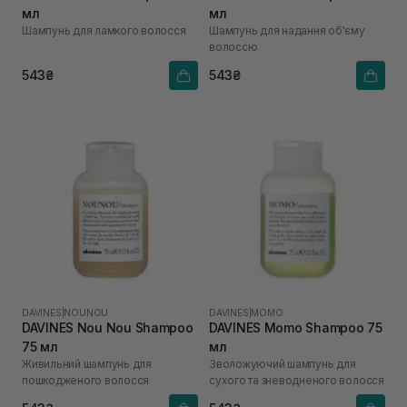
мл
мл
Шампунь для ламкого волосся
Шампунь для надання об'єму
волоссю
543₴
543₴
DAVINES
|
NOUNOU
DAVINES
|
MOMO
DAVINES Nou Nou Shampoo
DAVINES Momo Shampoo 75
75 мл
мл
Живильний шампунь для
Зволожуючий шампунь для
пошкодженого волосся
сухого та зневодненого волосся