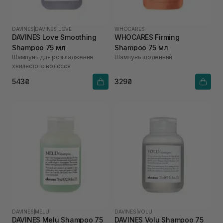
DAVINES
|
DAVINES LOVE
WHOCARES
DAVINES Love Smoothing
WHOCARES Firming
Shampoo 75 мл
Shampoo 75 мл
Шампунь для розгладження
Шампунь щоденний
хвилястого волосся
543₴
329₴
DAVINES
|
MELU
DAVINES
|
VOLU
DAVINES Melu Shampoo 75
DAVINES Volu Shampoo 75