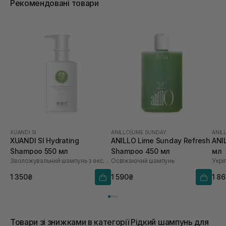
Рекомендовані товари
XUANDI SI
ANILLO
|
LIME SUNDAY
ANIL
XUANDI SI Hydrating
ANILLO Lime Sunday Refresh
ANI
Shampoo 550 мл
Shampoo 450 мл
мл
Зволожувальний шампунь з екстрактом зерна
Освіжаючий шампунь
1 350₴
1 590₴
1 8
Товари зі знижками в категорії Рідкий шампунь для