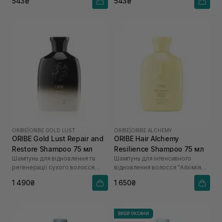
543₴
543₴
ORIBE
|
ORIBE GOLD LUST
ORIBE
|
ORIBE ALCHEMY
ORIBE Gold Lust Repair and
ORIBE Hair Alchemy
Restore Shampoo 75 мл
Resilience Shampoo 75 мл
Шампунь для відновлення та
Шампунь для інтенсивного
регенерації сухого волосся
відновлення волосся "Алхімія
"Розкіш золота"
краси"
1 490₴
1 650₴
ВИБІР ОКСАНИ