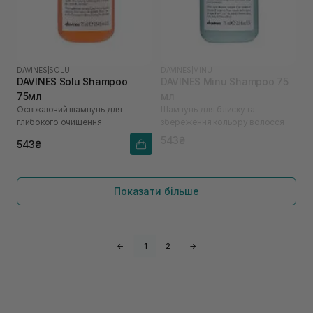
DAVINES
|
SOLU
DAVINES
|
MINU
DAVINES Solu Shampoo
DAVINES Minu Shampoo 75
75мл
мл
Освіжаючий шампунь для
Шампунь для блиску та
глибокого очищення
збереження кольору волосся
543₴
543₴
Показати більше
←
1
2
→