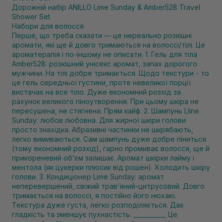
Дорожній набір ANILLO Lime Sunday & Amber528 Travel
Shower Set
Набори для волосся
Перше, що треба сказати — це нереально розкішні
аромати, які ще й довго тримаються на волоссі/тілі. Це
ароматерапія і по-іншому не описати. 1. Гель для тіла
Amber528: розкішний унісекс аромат, запах дорогого
мужчини. На тілі добре тримається. Щодо текстури - то
це гель середньої густини, проте невеликої порції
вистачає на все тіло. Дуже економний розхід за
рахунок великого піноутворення. При цьому шкіра не
пересушена, не стягнена. Прям кайф. 2. Шампунь Lline
Sunday: любов любовна. Для жирної шкіри голови
просто знахідка. Абразивні частинки не шкрябають,
легко вимиваються. Сам шампунь дуже добре піниться
(тому економний розхід), гарно промиває волосся, ще й
прикореневий обʼєм залишає. Аромат шкірки лайму і
ментола (як цукерки плюсик від рошен). Холодить шкіру
голови. 3. Кондиціонер Lime Sunday: аромат
неперевершений, свіжий травʼяний-цитрусовий. Довго
тримається на волоссі, я постійно його нюхаю.
Текстура дуже густа, легко розподіляється. Дає
гладкість та зменшує пухнастість. ___________ Це