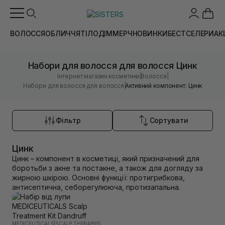
ВОЛОССЯ
ОБЛИЧЧЯ
ТІЛО
ДІМ
МЕРЧ
НОВИНКИ
БЕСТСЕЛЕРИ
АК
Набори для волосся для волосся Цинк
|
|
Інтернет магазин косметики
Волосся
|
Набори для волосся для волосся
Активний компонент: Цинк
Фільтр
Сортувати
Цинк
Цинк – компонент в косметиці, який призначений для
боротьби з акне та постакне, а також для догляду за
жирною шкірою. Основні функції: протигрибкова,
антисептична, себорегулююча, протизапальна.
MEDICEUTICALS
|
SCALP THERAPIES