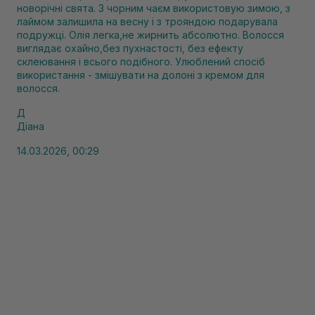
новорічні свята. З чорним чаєм використовую зимою, з
лаймом залишила на весну і з трояндою подарувала
подружці. Олія легка,не жирнить абсолютно. Волосся
виглядає охайно,без пухнастості, без ефекту
склеювання і всього подібного. Улюблений спосіб
використання - змішувати на долоні з кремом для
волосся.
Д
Діана
14.03.2026, 00:29