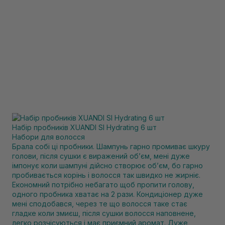
Набір пробників XUANDI SI Hydrating 6 шт
Набори для волосся
Брала собі ці пробники. Шампунь гарно промиває шкуру
голови, після сушки є виражений обʼєм, мені дуже
імпонує коли шампуні дійсно створює обʼєм, бо гарно
пробивається корінь і волосся так швидко не жирніє.
Економний потрібно небагато щоб пропити голову,
одного пробника хватає на 2 рази. Кондиціонер дуже
мені сподобався, через те що волосся таке стає
гладке коли змиєш, після сушки волосся наповнене,
легко розчісуються і має приємний аромат. Дуже