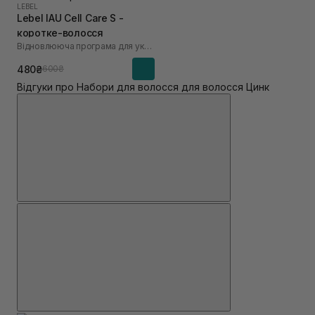
LEBEL
Lebel IAU Cell Care S -
коротке-волосся
Відновлююча програма для укріплення та об'єму тонкого волосся «Щастя для волосся»
480₴
600₴
Відгуки про Набори для волосся для волосся Цинк