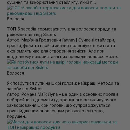
сушіння та використання стайлінгу, який пі...
Волосся
ТОП-5 засобів термозахисту для волосся: поради та
рекомендації від Sisters
Автор: Марʼяна Гродзевич [artnav] Сучасні стайлери,
праски, фени та плойки значно полегшують життя та
економлять час для створення зачіски. Але при
щоденному використанні цих приладів волосся може...
Волосся
Як позбутися лупи на шкірі голови: найкращі методи та
засоби від Sisters
Автор: Романа Маїк Лупа – це один з основних проявів
себорейного дерматиту, хронічного рецидивуючого
захворювання шкіри голови, що супроводжується
пришвидшеним оновленням рогового епітелію,
порушен...