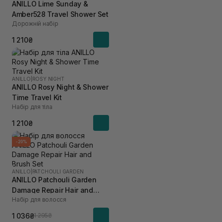
ANILLO Lime Sunday &
Amber528 Travel Shower Set
Дорожній набір
1 210₴
ANILLO
|
ROSY NIGHT
ANILLO Rosy Night & Shower
Time Travel Kit
Набір для тіла
1 210₴
-20%
ANILLO
|
PATCHOULI GARDEN
ANILLO Patchouli Garden
Damage Repair Hair and
Набір для волосся
Brush Set
1 036₴
1 295₴