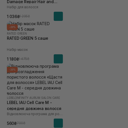
Damage Repair Hair and
Набір для волосся
Brush Set
1 036₴
1 295₴
-20%
RATED GREEN
RATED GREEN 5 саше
Набір масок
1 180₴
1 475₴
-20%
LEBEL
|
INFINITY AURUM SALON CARE
LEBEL IAU Cell Care М -
середня довжина волосся
Відновлююча програма для розгладження пористого волосся «Щастя для волосся»
560₴
700₴