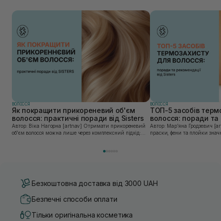
ВОЛОССЯ
ВОЛОССЯ
Як покращити прикореневий об'єм
ТОП-5 засобів терм
волосся: практичні поради від Sisters
волосся: поради та 
Sisters
Автор: Віка Нагорна [artnav] Отримати прикореневий
Автор: Марʼяна Гродзевич [artnav] Сучасні 
об’єм волосся можна лише через комплексний підхід:
праски, фени та плойки знач
правильне очищення шкіри голови, грамотну техніку
економлять час для створення
сушіння та використання стайлінгу, який пі...
щоденному використанні цих 
Безкоштовна доставка від 3000 UAH
Безпечні способи оплати
Тільки оригінальна косметика