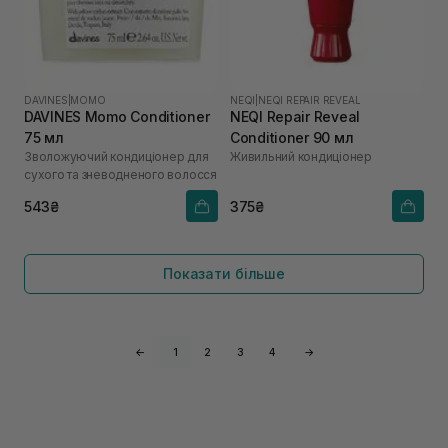
DAVINES
|
MOMO
NEQI
|
NEQI REPAIR REVEAL
DAVINES Momo Conditioner
NEQI Repair Reveal
75 мл
Conditioner 90 мл
Зволожуючий кондиціонер для
Живильний кондиціонер
сухого та зневодненого волосся
543₴
375₴
Показати більше
←
1
2
3
4
→