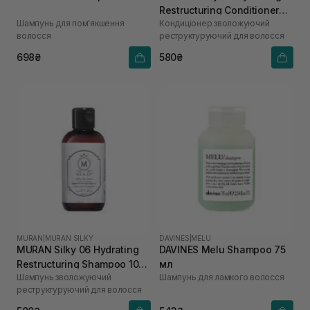
Restructuring Conditioner
Шампунь для пом'якшення
Кондиціонер зволожуючий
100 мл
волосся
реструктуруючий для волосся
698₴
580₴
MURAN
|
MURAN SILKY
DAVINES
|
MELU
MURAN Silky 06 Hydrating
DAVINES Melu Shampoo 75
Restructuring Shampoo 100
мл
Шампунь зволожуючий
Шампунь для ламкого волосся
мл
реструктуруючий для волосся