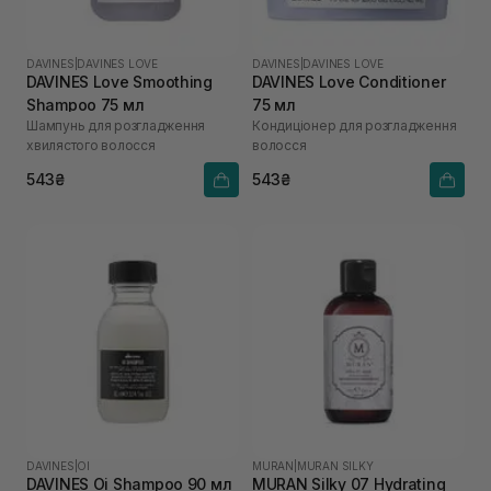
DAVINES
|
DAVINES LOVE
DAVINES
|
DAVINES LOVE
DAVINES Love Smoothing
DAVINES Love Conditioner
Shampoo 75 мл
75 мл
Шампунь для розгладження
Кондиціонер для розгладження
хвилястого волосся
волосся
543₴
543₴
DAVINES
|
OI
MURAN
|
MURAN SILKY
DAVINES Oi Shampoo 90 мл
MURAN Silky 07 Hydrating