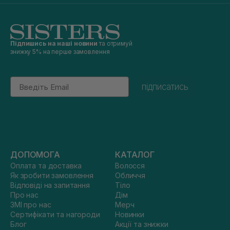
Підпишись на наші новини
та отримуй
знижку 5% на перше замовлення
Email
підписатись
ДОПОМОГА
КАТАЛОГ
Оплата та доставка
Волосся
Як зробити замовлення
Обличчя
Відповіді на запитання
Тіло
Про нас
Дім
ЗМІ про нас
Мерч
Сертифікати та нагороди
Новинки
Блог
Акції та знижки