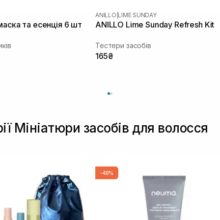
ANILLO
|
LIME SUNDAY
маска та есенція 6 шт
ANILLO Lime Sunday Refresh Kit
иків
Тестери засобів
165₴
рії Мініатюри засобів для волосся
-40%