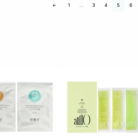
←
1
3
4
5
6
…