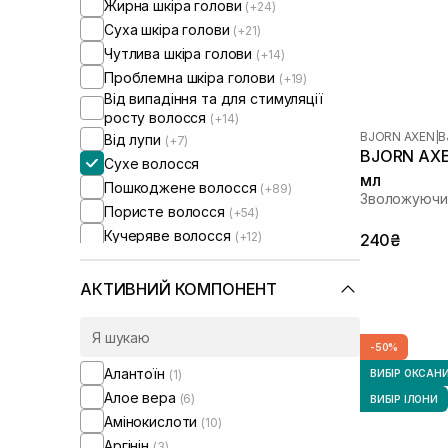
Жирна шкіра голови
(+24)
Суха шкіра голови
(+21)
Чутлива шкіра голови
(+14)
Проблемна шкіра голови
(+19)
Від випадіння та для стимуляції
росту волосся
(+14)
BJORN AXEN
|
B
Від лупи
(+7)
BJORN AXE
Сухе волосся
мл
Пошкоджене волосся
(+89)
Зволожуючи
Пористе волосся
(+54)
Кучеряве волосся
(+12)
240₴
Фарбоване волосся
(+43)
Тонке волосся
(+52)
АКТИВНИЙ КОМПОНЕНТ
Ламке волосся
(+33)
Для обʼєму волосся
(+13)
-50%
Для розгладження волосся
(+6)
Алантоїн
(1)
ВИБІР ОКСАН
Для відновлення волосся
(+15)
Алое вера
(6)
ВИБІР ІЛОНИ
Для глибокого очищення
(+3)
Амінокислоти
(10)
Маски для блонду
(+1)
Аргінін
(3)