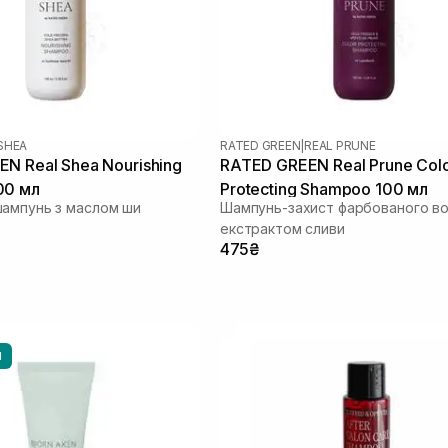
SHEA
RATED GREEN
|
REAL PRUNE
N Real Shea Nourishing
RATED GREEN Real Prune Col
00 мл
Protecting Shampoo 100 мл
ампунь з маслом ши
Шампунь-захист фарбованого во
екстрактом сливи
475₴
И