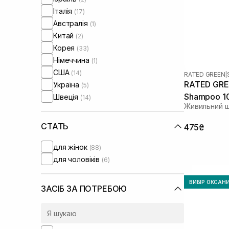
Італія
(17)
Австралія
(1)
Китай
(2)
Корея
(33)
Німеччина
(1)
США
(14)
RATED GREEN
|
RATED GREE
Україна
(5)
Shampoo 1
Швеція
(14)
Живильний ш
СТАТЬ
475₴
для жінок
(88)
для чоловіків
(6)
ВИБІР ОКСАН
ЗАСІБ ЗА ПОТРЕБОЮ