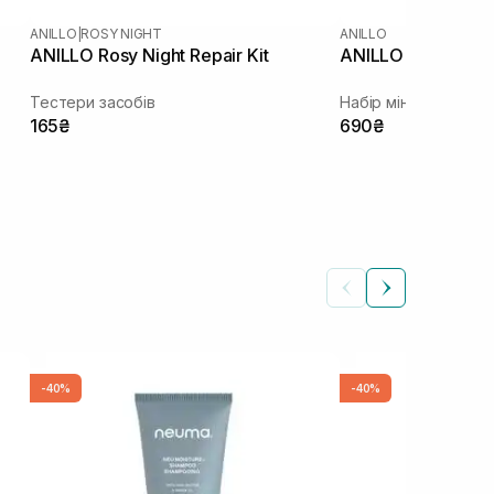
ANILLO
|
ROSY NIGHT
ANILLO
ANILLO Rosy Night Repair Kit
ANILLO Hair Essen
Тестери засобів
Набір мініатюр есен
165₴
690₴
-40%
-40%