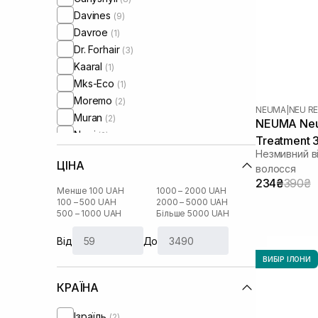
Davines
(9)
Davroe
(1)
Dr. Forhair
(3)
Kaaral
(1)
Mks-Eco
(1)
Moremo
(2)
NEUMA
|
NEU RE
Muran
(2)
NEUMA Neu 
Neqi
(2)
Treatment 
Neuma
(8)
Незмивний в
ЦІНА
Newsha
волосся
(1)
234₴
390₴
Oliere Paris
(2)
Менше 100 UAH
1000 – 2000 UAH
Oribe
100 – 500 UAH
2000 – 5000 UAH
(5)
500 – 1000 UAH
Більше 5000 UAH
Orising
(3)
Rated Green
(9)
Від
До
Unove
(2)
ВИБІР ІЛОНИ
WhoCares
(5)
КРАЇНА
Xuandi Si
(2)
Ізраїль
(2)