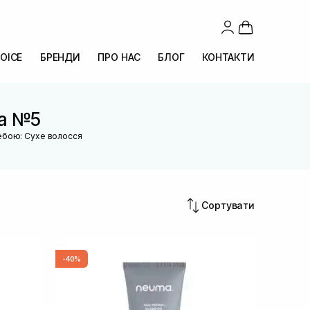
OICE
БРЕНДИ
ПРО НАС
БЛОГ
КОНТАКТИ
ка №5
ребою: Сухе волосся
Сортувати
-40%