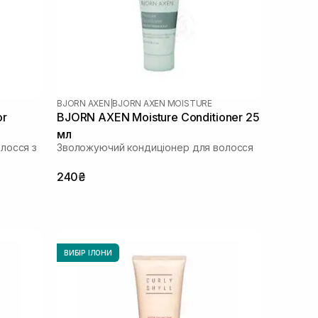
BJORN AXEN
|
BJORN AXEN MOISTURE
or
BJORN AXEN Moisture Conditioner 25
мл
лосся з
Зволожуючий кондиціонер для волосся
240₴
ВИБІР ІЛОНИ