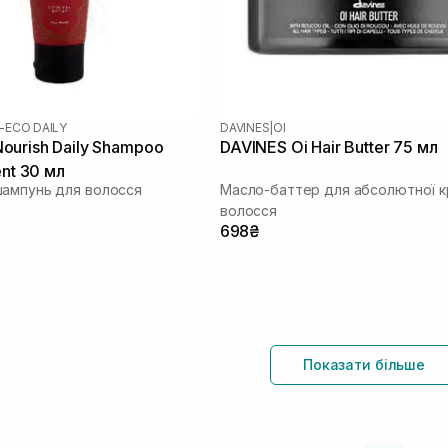
-ECO DAILY
DAVINES
|
OI
urish Daily Shampoo
DAVINES Oi Hair Butter 75 мл
ent 30 мл
ампунь для волосся
Масло-баттер для абсолютної к
волосся
698₴
Показати більше