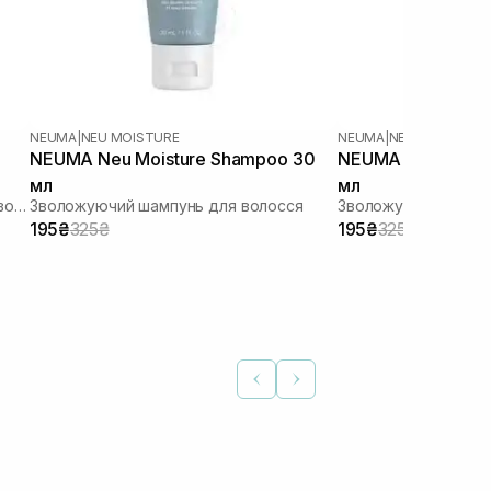
NEUMA
|
NEU MOISTURE
NEUMA
|
NEU MOISTURE
NEUMA Neu Moisture Shampoo 30
NEUMA Neu Moistu
мл
мл
Незмивний відновлюючий засіб для волосся
Зволожуючий шампунь для волосся
Зволожуючий конди
195₴
325₴
195₴
325₴