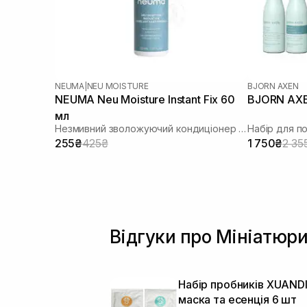
Сік гібіскуса
(1)
Сквалан
(5)
Стовбурові клітини
(1)
Токоферол
(9)
Трипептид міді
(1)
NEUMA
|
NEU MOISTURE
BJORN AXEN
Чайне дерево
(1)
NEUMA Neu Moisture Instant Fix 60
BJORN AXEN
мл
Незмивний зволожуючий кондиціонер для живлення та розплутування волосся
Набір для 
255₴
425₴
1 750₴
2 35
Відгуки про Мініатюри
Набір пробників XUANDI
маска та есенція 6 шт