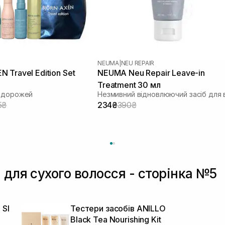
NEUMA
|
NEU REPAIR
 Travel Edition Set
NEUMA Neu Repair Leave-in
Treatment 30 мл
подорожей
5₴
234₴
390₴
 для сухого волосся - сторінка №5
 SI
Тестери засобів ANILLO
Black Tea Nourishing Kit