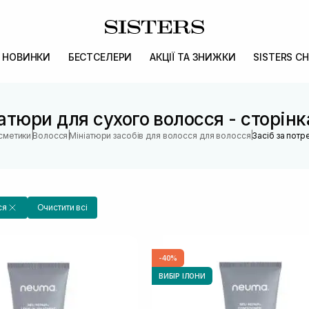
НОВИНКИ
БЕСТСЕЛЕРИ
АКЦІЇ ТА ЗНИЖКИ
SISTERS CH
атюри для сухого волосся - сторін
|
|
|
осметики
Волосся
Мініатюри засобів для волосся для волосся
Засіб за пот
ся
Очистити всі
-40%
ВИБІР ІЛОНИ