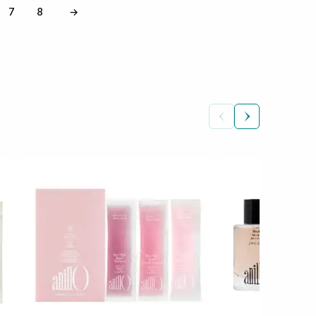
7
8
→