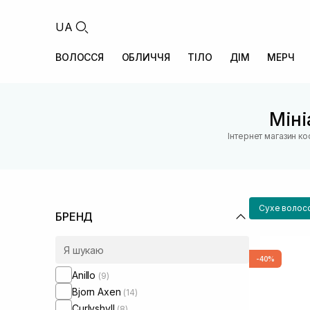
UA
ВОЛОССЯ
ОБЛИЧЧЯ
ТІЛО
ДІМ
МЕРЧ
Міні
Інтернет магазин к
Сухе волос
БРЕНД
-40%
Anillo
(9)
Bjorn Axen
(14)
Curlyshyll
(8)