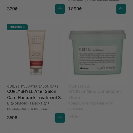
329₴
1 890₴
ВИБІР ІЛОНИ
CURLYSHYLL
|
AFTER SALON CARE
DAVINES
|
MELU
CURLYSHYLL After Salon
DAVINES Melu Conditioner
Care Hairpack Treatment 30
75 мл
Відновлююча маска для
Кондицiонер для ламкого
мл
пошкодженого волосся
волосся
543₴
350₴