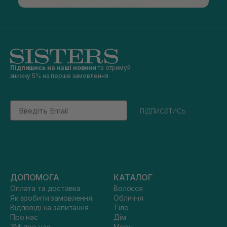
Підпишись на наші новини
та отримуй
знижку 5% на перше замовлення
Email
підписатись
ДОПОМОГА
КАТАЛОГ
Оплата та доставка
Волосся
Як зробити замовлення
Обличчя
Відповіді на запитання
Тіло
Про нас
Дім
ЗМІ про нас
Мерч