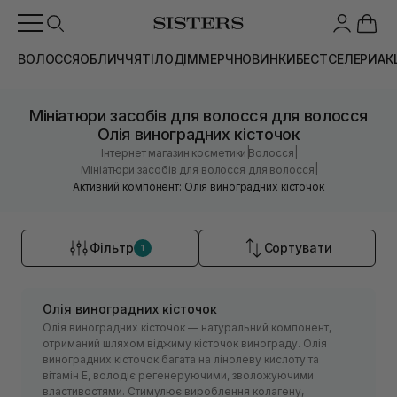
ВОЛОССЯ
ОБЛИЧЧЯ
ТІЛО
ДІМ
МЕРЧ
НОВИНКИ
БЕСТСЕЛЕРИ
АК
Мініатюри засобів для волосся для волосся
Олія виноградних кісточок
|
|
Інтернет магазин косметики
Волосся
|
Мініатюри засобів для волосся для волосся
Активний компонент: Олія виноградних кісточок
Фільтр
Сортувати
1
Олія виноградних кісточок
Олія виноградних кісточок — натуральний компонент,
отриманий шляхом віджиму кісточок винограду. Олія
виноградних кісточок багата на лінолеву кислоту та
вітамін Е, володіє регенеруючими, зволожуючими
властивостями. Стимулює вироблення колагену,