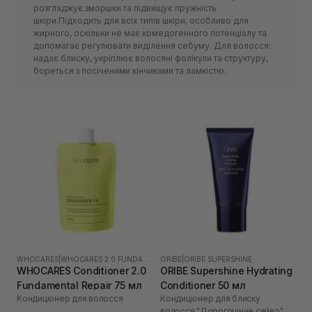
розгладжує зморшки та підвищує пружність
шкіри.Підходить для всіх типів шкіри, особливо для
жирного, оскільки не має комедогенного потенціалу та
допомагає регулювати виділення себуму. Для волосся:
надає блиску, укріплює волосяні фолікули та структуру,
бореться з посіченими кінчиками та ламкістю.
WHOCARES
|
WHOCARES 2.0 FUNDAMENTAL
ORIBE
|
ORIBE SUPERSHINE
WHOCARES Conditioner 2.0
ORIBE Supershine Hydrating
Fundamental Repair 75 мл
Conditioner 50 мл
Кондиціонер для волосся
Кондиціонер для блиску
волосся "Дорогоцінне сяйво"