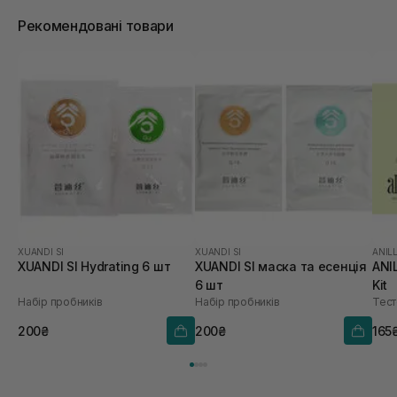
Рекомендовані товари
XUANDI SI
XUANDI SI
ANIL
XUANDI SI Hydrating 6 шт
XUANDI SI маска та есенція
ANI
6 шт
Kit
Набір пробників
Набір пробників
Тест
200₴
200₴
165