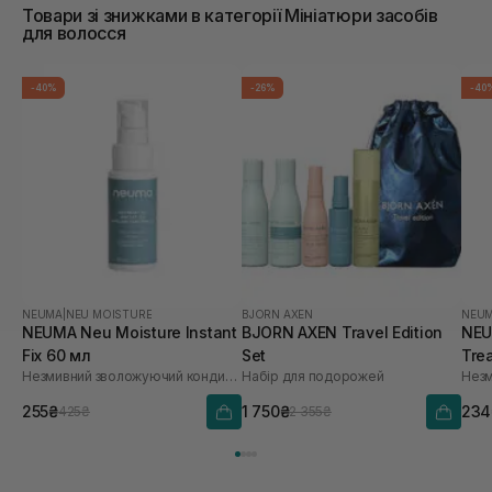
Товари зі знижками в категорії Мініатюри засобів
для волосся
-40%
-26%
-40
NEUMA
|
NEU MOISTURE
BJORN AXEN
NEU
NEUMA Neu Moisture Instant
BJORN AXEN Travel Edition
NEU
Fix 60 мл
Set
Tre
Незмивний зволожуючий кондиціонер для живлення та розплутування волосся
Набір для подорожей
255₴
1 750₴
234
425₴
2 355₴