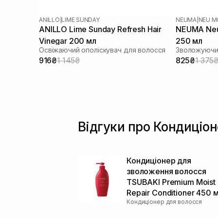
ANILLO
|
LIME SUNDAY
NEUMA
|
NEU M
ANILLO Lime Sunday Refresh Hair
NEUMA Neu 
Vinegar 200 мл
250 мл
Освіжаючий ополіскувач для волосся
Зволожуючи
916₴
1 145₴
825₴
1 375
Відгуки про Кондиціо
Кондиціонер для
зволоження волосся
TSUBAKI Premium Moist
Repair Conditioner 450 
Кондиціонер для волосся