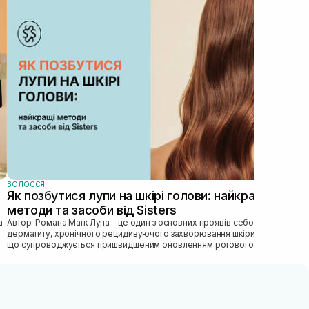
Ма
ви
пр
Гла
пра
том
догл
ВОЛОССЯ
Як позбутися лупи на шкірі голови: найкращі
методи та засоби від Sisters
Автор: Романа Маїк Лупа – це один з основних проявів себорейного
дерматиту, хронічного рецидивуючого захворювання шкіри голови,
що супроводжується пришвидшеним оновленням рогового
епітелію, порушен...