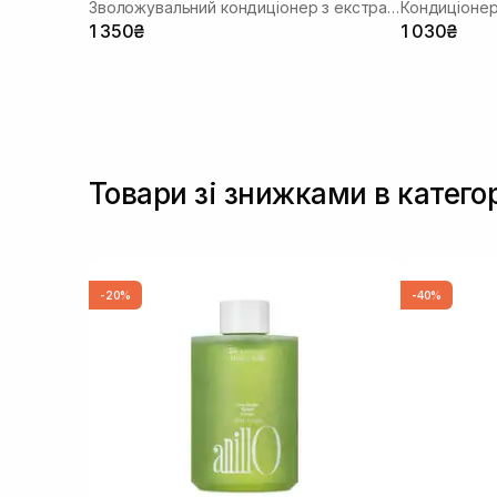
Зволожувальний кондиціонер з екстрактом зерна
Кондиціонер
1 350₴
1 030₴
Товари зі знижками в катего
-20%
-40%