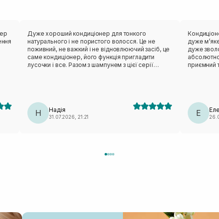
нер
Дуже хороший кондиціонер для тонкого
Кондиціоне
ення
натурального і не пористого волосся. Це не
дуже мʼяке
поживний, не важкий і не відновлюючий засіб, це
дуже зволо
о
саме кондиціонер, його функція пригладити
абсолютно
лусочки і все. Разом з шампунем з цієї серії
приємний т
працює чудово, волосся легке, свіже та обʼємне.
ке,
Розхід мінімальний, дуже задоволена.
 о
зі
Надія
Ел
Н
Е
31.07.2026, 21:21
26.