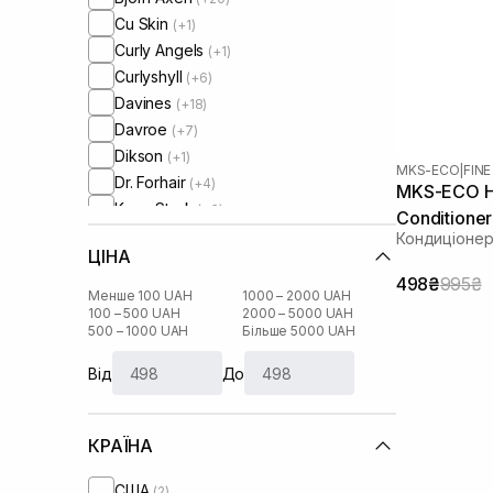
Cu Skin
(+1)
Curly Angels
(+1)
Curlyshyll
(+6)
Davines
(+18)
Davroe
(+7)
Dikson
(+1)
MKS-ECO
|
FINE
Dr. Forhair
(+4)
MKS-ECO Hy
Keen Strok
(+3)
Conditione
La Biosthetique
(+1)
Кондиціонер
ЦІНА
Lola from Rio
(+1)
498₴
995₴
Mediceuticals
(+5)
Менше 100 UAH
1000 – 2000 UAH
Mks-Eco
100 – 500 UAH
2000 – 5000 UAH
500 – 1000 UAH
Більше 5000 UAH
Muran
(+5)
Neqi
(+5)
Від
До
Neuma
(+7)
Newsha
(+3)
КРАЇНА
Olaplex
(+2)
Oliere Paris
(+1)
США
(2)