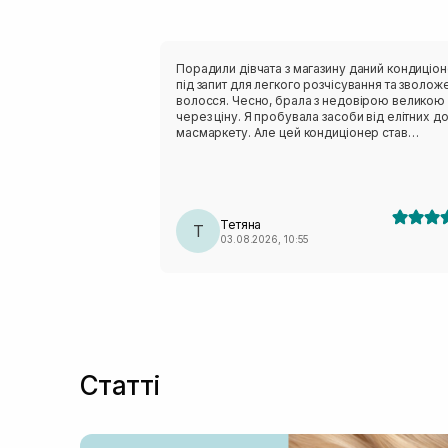
Порадили дівчата з магазину даний кондиціо
під запит для легкого розчісування та зволож
волосся. Чесно, брала з недовірою великою
через ціну. Я пробувала засоби від елітних д
масмаркету. Але цей кондиціонер став
беззаперечним лідером. Не завжди ціна є
вирішальною, як виявилось. Волосся таке м'я
ніжне, зволожене, просто струїться у руках. І,
диво, не жирнить волосся до вечора. Я мию
щодня, то зараз можна не мити 2-3 дні. На чер
Тетяна
тепер спробувати шампунь 🫶.
Т
03.08.2026, 10:55
Статті