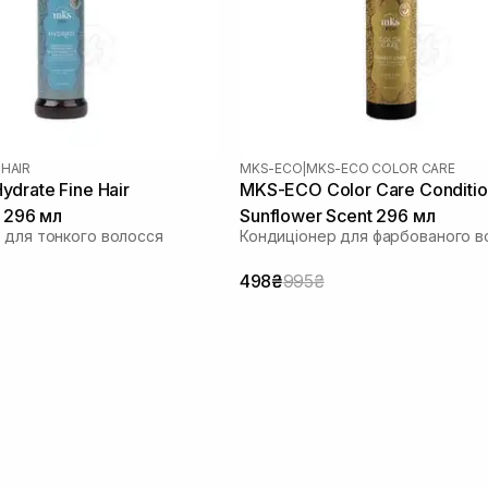
 HAIR
MKS-ECO
|
MKS-ECO COLOR CARE
drate Fine Hair
MKS-ECO Color Care Conditio
r 296 мл
Sunflower Scent 296 мл
 для тонкого волосся
Кондиціонер для фарбованого в
498₴
995₴