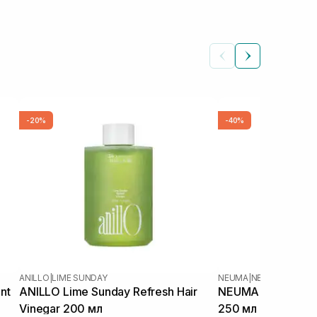
-20%
-40%
ANILLO
|
LIME SUNDAY
NEUMA
|
NEU MOISTURE
nt
ANILLO Lime Sunday Refresh Hair
NEUMA Neu Moistu
Vinegar 200 мл
250 мл