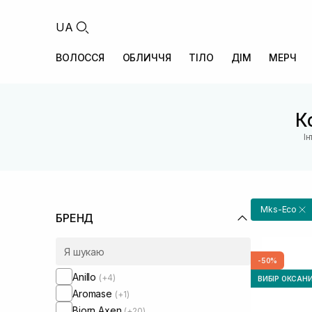
UA
ВОЛОССЯ
ОБЛИЧЧЯ
ТІЛО
ДІМ
МЕРЧ
К
І
Mks-Eco
БРЕНД
-50%
Anillo
(+4)
ВИБІР ОКСАН
Aromase
(+1)
Bjorn Axen
(+20)