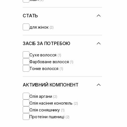
Oribe
(+5)
Orising
(+2)
Tigi
СТАТЬ
(+1)
Tsubaki
(+7)
для жінок
(2)
WhoCares
(+3)
Xuandi Si
(+1)
ЗАСІБ ЗА ПОТРЕБОЮ
Сухе волосся
(1)
Фарбоване волосся
(1)
Тонке волосся
(1)
АКТИВНИЙ КОМПОНЕНТ
Олія аргани
(2)
Олія насіння конопель
(2)
Олія соняшнику
(1)
Протеїни пшениці
(2)