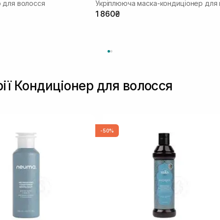
 для волосся
1 860₴
рії Кондиціонер для волосся
-50%