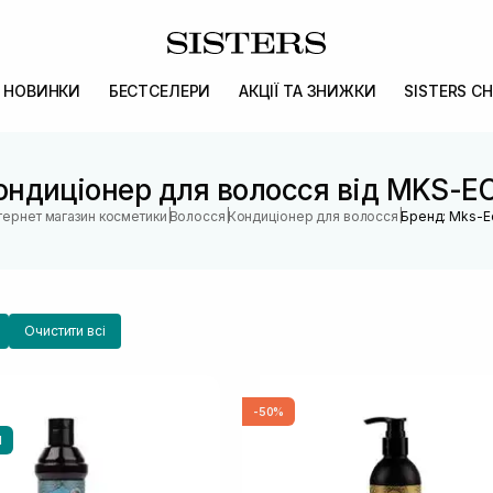
НОВИНКИ
БЕСТСЕЛЕРИ
АКЦІЇ ТА ЗНИЖКИ
SISTERS CH
ондиціонер для волосся від MKS-E
|
|
|
нтернет магазин косметики
Волосся
Кондиціонер для волосся
Бренд: Mks-E
Очистити всі
-50%
И