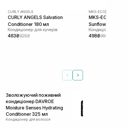
CURLY ANGELS
MKS-ECO
|
MKS-ECO CO
CURLY ANGELS Salvation
MKS-ECO Color Ca
Conditioner 180 мл
Sunflower Scent 2
Кондиціонер для кучерів
Кондиціонер для ф
463₴
925₴
498₴
995₴
Зволожуючий поживний
Кондиціоне
кондиціонер DAVROE
використанн
Moisture Senses Hydrating
волосся LOL
Conditioner 325 мл
Morte Subita
Кондиціонер для волосся
мл (термін д
Кондиціонер дл