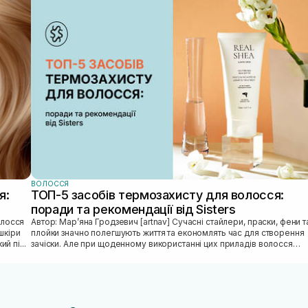
ВОЛОССЯ
я:
ТОП-5 засобів термозахисту для волосся:
поради та рекомендації від Sisters
Автор: Марʼяна Гродзевич [artnav] Сучасні стайлери, праски, фени та
шкіри
плойки значно полегшують життя та економлять час для створення
й пі...
зачіски. Але при щоденному використанні цих приладів волосся
може...