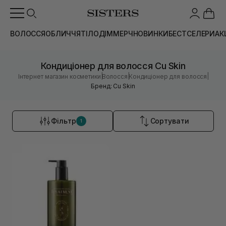
ВОЛОССЯ
ОБЛИЧЧЯ
ТІЛО
ДІМ
МЕРЧ
НОВИНКИ
БЕСТСЕЛЕРИ
АК
Кондиціонер для волосся Cu Skin
|
|
|
Інтернет магазин косметики
Волосся
Кондиціонер для волосся
Бренд: Cu Skin
Фільтр
Сортувати
1