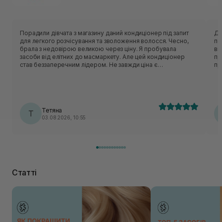
Порадили дівчата з магазину даний кондиціонер під запит
Ду
для легкого розчісування та зволоження волосся. Чесно,
по
брала з недовірою великою через ціну. Я пробувала
ві
засоби від елітних до масмаркету. Але цей кондиціонер
пр
став беззаперечним лідером. Не завжди ціна є
пр
вирішальною, як виявилось. Волосся таке м'яке, ніжне,
мі
зволожене, просто струїться у руках. І, о диво, не жирнить
волосся до вечора. Я мию щодня, то зараз можна не мити
2-3 дні. На черзі тепер спробувати шампунь 🫶.
Тетяна
Т
03.08.2026, 10:55
Статті