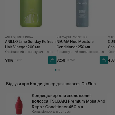
ANILLO
|
LIME SUNDAY
NEUMA
|
NEU MOISTURE
CURL
ANILLO Lime Sunday Refresh
NEUMA Neu Moisture
CUR
Hair Vinegar 200 мл
Conditioner 250 мл
Con
Освіжаючий ополіскувач для волосся
Зволожуючий кондиціонер для волосся
Конд
916₴
825₴
463
1 145₴
1 375₴
Відгуки про Кондиціонер для волосся Cu Skin
Кондиціонер для зволоження
волосся TSUBAKI Premium Moist And
Repair Conditioner 450 мл
Кондиціонер для волосся