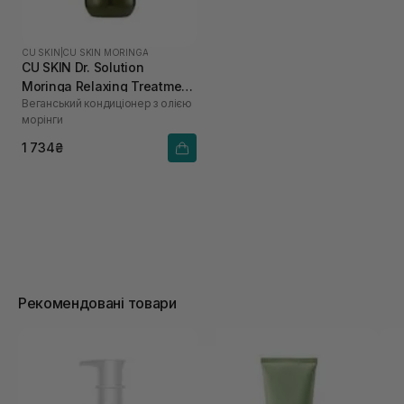
CU SKIN
|
CU SKIN MORINGA
CU SKIN Dr. Solution
Moringa Relaxing Treatment
Веганський кондиціонер з олією
400 мл
морінги
1 734₴
Рекомендовані товари