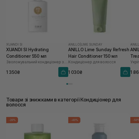
XUANDI SI
ANILLO
|
LIME SUNDAY
ANIL
XUANDI SI Hydrating
ANILLO Lime Sunday Refresh
ANI
Conditioner 550 мл
Hair Conditioner 150 мл
Tre
Зволожувальний кондиціонер з екстрактом зерна
Кондиціонер для волосся
1 350₴
1 030₴
1 8
Товари зі знижками в категорії Кондиціонер для
волосся
-20%
-40%
-50