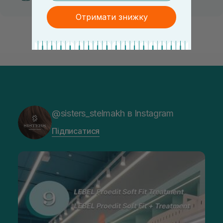
Отримати знижку
@sisters_stelmakh в Instagram
Підписатися