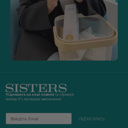
Підпишись на наші новини
та отримуй
знижку 5% на перше замовлення
Email
підписатись