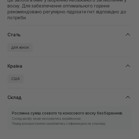
воску. Для забезпечення оптимального горіння
рекомендовано регулярно підрізати гніт відповідно до
потреби.
Стать
для жінок
Країна
США
Склад
Рослинна суміш соєвого та кокосового воску без барвників.
Склад засобу може змінюватись виробником.
Перед використанням ознайомтесь з інформацією на упаковці.