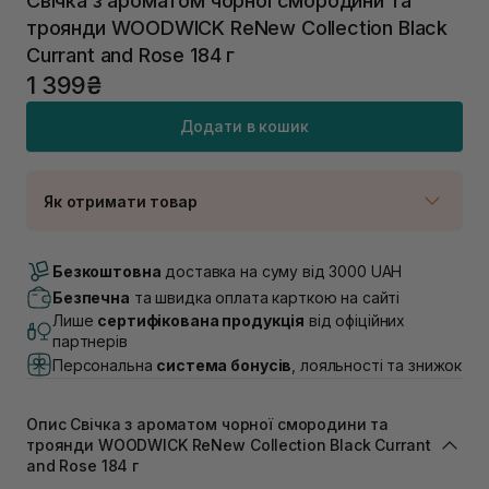
Свічка з ароматом чорної смородини та
троянди WOODWICK ReNew Collection Black
Currant and Rose 184 г
1 399₴
Додати в кошик
Як отримати товар
Доставка Новою Поштою
Немає в наявності!
Безкоштовна
доставка на суму від 3000 UAH
Самовивіз м. Луцьк, вул. Винниченка 4
Безпечна
та швидка оплата карткою на сайті
В наявності
Лише
сертифікована продукція
від офіційних
Самовивіз м. Львів, вул. Академіка Підстригача, 1В
партнерів
(Duck’s Lake)
Персональна
система бонусів
, лояльності та знижок
Немає в наявності!
Самовивіз м. Львів, вул. Івана Франка 36
В наявності
Опис Свічка з ароматом чорної смородини та
Самовивіз м. Львів, вул. Степана Бандери 45
троянди WOODWICK ReNew Collection Black Currant
В наявності
and Rose 184 г
Самовивіз м. Рівне, вул. 16-го Липня, 15