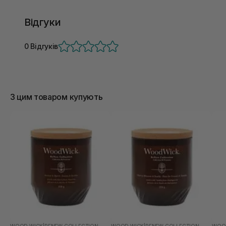
Відгуки
0 Відгуків
З цим товаром купують
WOOD WICK
|
RENEW COLLECTION
WOOD WICK
|
RENEW COLLECTION
WOO