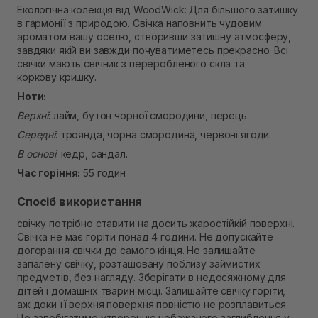
Екологічна колекція від WoodWick: Для більшого затишку
В наявності
в гармонії з природою. Свічка наповнить чудовим
Самовивіз м. Рівне, вул. Кулика і Гудачека 23 (ТЦ
ароматом вашу оселю, створивши затишну атмосферу,
Екватор)
завдяки якій ви завжди почуватиметесь прекрасно. Всі
В наявності
свічки мають свічник з переробленого скла та
коркову кришку.
Ноти:
Верхні
: лайм, бутон чорної смородини, перець.
Середні
: троянда, чорна смородина, червоні ягоди.
В основі
: кедр, сандал.
Час горіння:
55 годин
Спосіб використання
свічку потрібно ставити на досить жаростійкій поверхні.
Свічка не має горіти понад 4 години. Не допускайте
догорання свічки до самого кінця. Не залишайте
запалену свічку, розташовану поблизу займистих
предметів, без нагляду. Зберігати в недосяжному для
дітей і домашніх тварин місці. Залишайте свічку горіти,
аж доки її верхня поверхня повністю не розплавиться.
Це запобігатиме утворенню небажаного заглиблення у