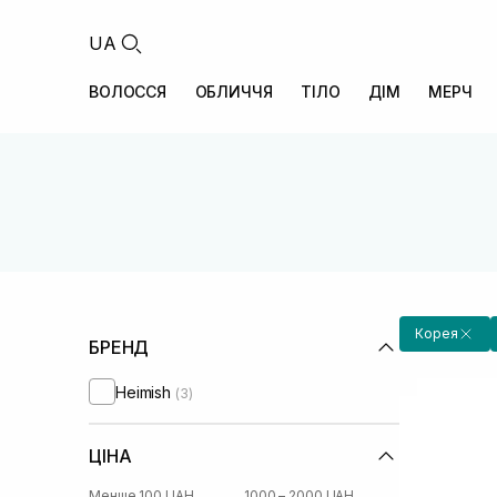
UA
ВОЛОССЯ
ОБЛИЧЧЯ
ТІЛО
ДІМ
МЕРЧ
Корея
БРЕНД
Heimish
(3)
ЦІНА
Менше 100 UAH
1000 – 2000 UAH