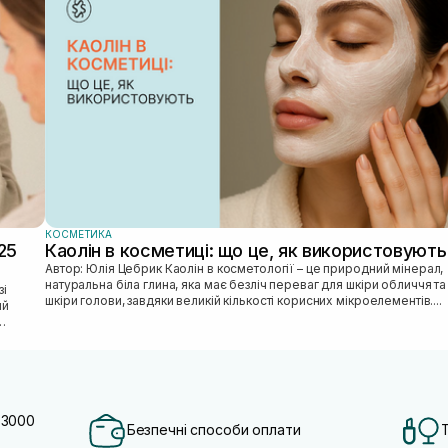
КОСМЕТИКА
25
Каолін в косметиці: що це, як використовують
Автор: Юлія Цебрик Каолін в косметології – це природний мінерал,
натуральна біла глина, яка має безліч переваг для шкіри обличчя та
шкіри голови, завдяки великій кількості корисних мікроелементів....
ий
 3000
Безпечні способи оплати