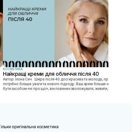
зас
прав
пі...
КОСМЕТИКА
Найкращі креми для обличчя після 40
Автор: Ілона Сич Шкіра після 40 досі красива та молода, просто їй
потрібно більше уваги та нового підходу. Ваш крем більше не може
бути засобом «ні про що», він повинен зволожувати, живити, покр...
Тільки оригінальна косметика