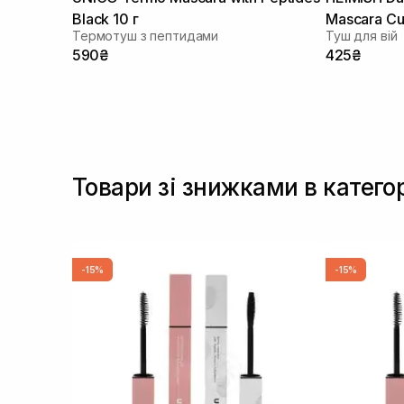
Black 10 г
Mascara Cur
Термотуш з пептидами
Туш для вій
590₴
425₴
Товари зі знижками в категор
-15%
-15%