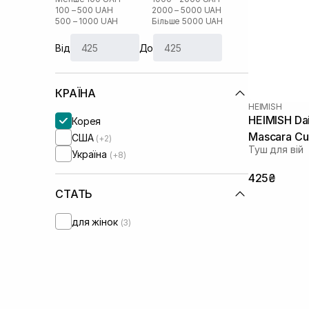
100 – 500 UAH
2000 – 5000 UAH
500 – 1000 UAH
Більше 5000 UAH
Від
До
КРАЇНА
HEIMISH
HEIMISH Da
Корея
Mascara Cur
США
(+2)
Туш для вій
Україна
(+8)
425₴
СТАТЬ
для жінок
(3)