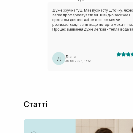
Дуже зручна туш. Має пухнасту щіточку, яко
легко профарбовувати вії. Швидко засихає і
протягом дня взагалі не осипається чи
розтирається, навіть якщо потерти механічно.
Процес змивання дуже легкий - тепла вода т
20-30 секунд часу і від туші не залишається і
сліду.
Діана
Д
30.06.2026, 17:53
Статті