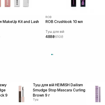
ROB
 MakeUp Kit and Lash
ROB Crushlook 10 мл
Туш для вій
₴
488₴
610₴
’єму
Туш для вій HEIMISH Dailism
dge
Smudge Stop Mascara Curling
ck 9
Brown 9 г
Туш