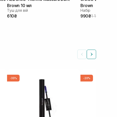
Brown 10 мл
Brown
Туш для вій
Набір
610₴
990₴
1 160₴
-35%
-20%