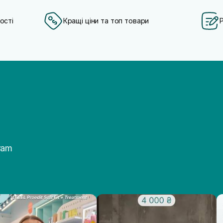
ості
Кращі ціни та топ товари
ram