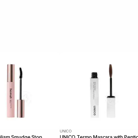
UNICO
ilism Smudge Stop
UNICO Termo Mascara with Pepti