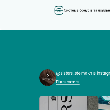
Система бонусів та лояльн
@sisters_stelmakh в Instag
Підписатися