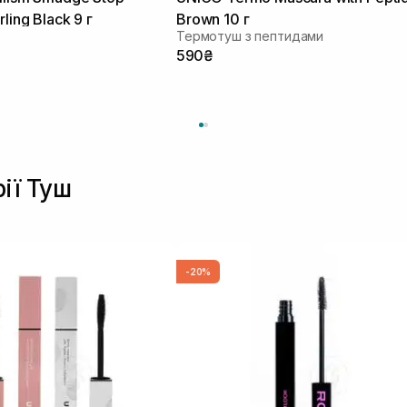
ling Black 9 г
Brown 10 г
Термотуш з пептидами
590₴
ії Туш
-20%