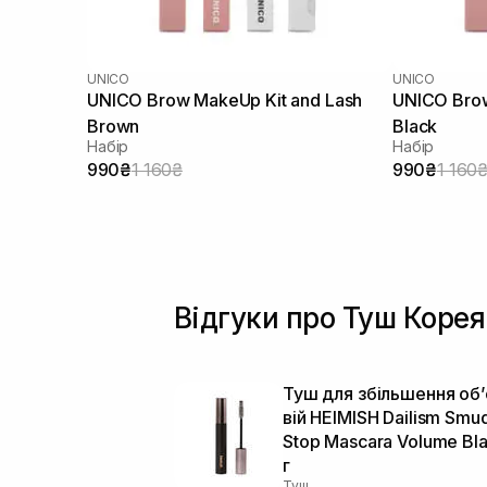
UNICO
UNICO
UNICO Brow MakeUp Kit and Lash
UNICO Brow
Brown
Black
Набір
Набір
990₴
1 160₴
990₴
1 160
Відгуки про Туш Корея
Туш для збільшення об
вій HEIMISH Dailism Smu
Stop Mascara Volume Bla
г
Туш