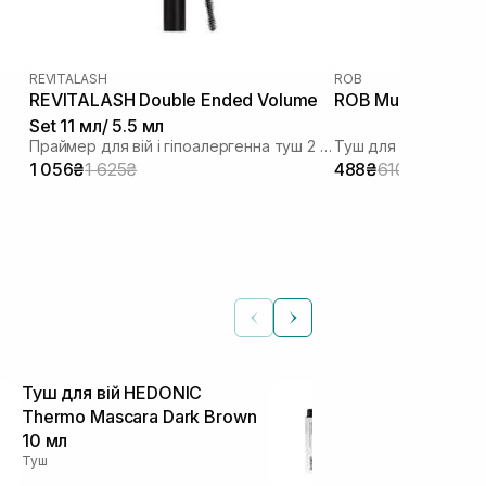
REVITALASH
ROB
REVITALASH Double Ended Volume
ROB Multifly Masc
Set 11 мл/ 5.5 мл
Праймер для вій і гіпоалергенна туш 2 в 1
Туш для вій
1 056₴
1 625₴
488₴
610₴
Туш для вій HEDONIC
Термотуш з
Thermo Mascara Dark Brown
UNICO Termo
10 мл
Peptides Bro
Туш
Туш