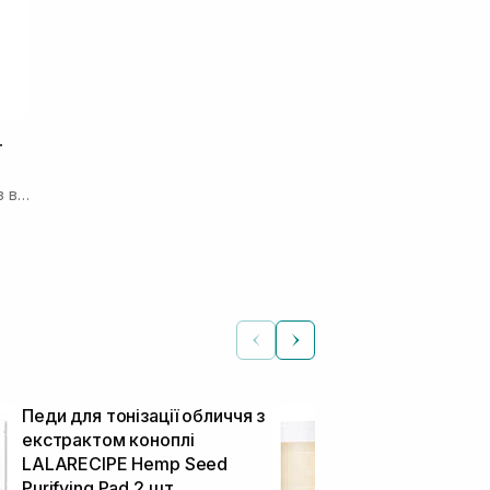
т
Освітлювальні відновлювальні пади з вітаміном C
Педи для тонізації обличчя з
Пади для об
екстрактом коноплі
екстрактом 
LALARECIPE Hemp Seed
Rice Toner P
Тонер-пади
Purifying Pad 2 шт