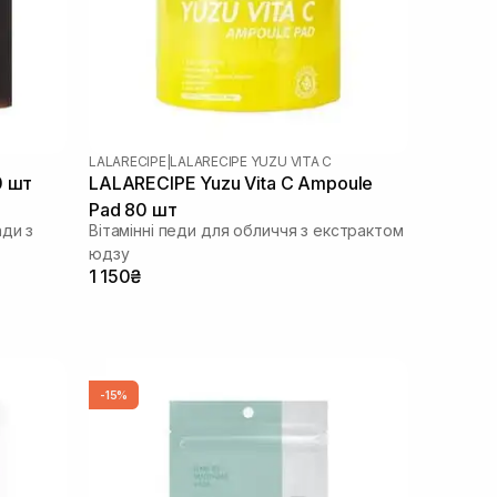
LALARECIPE
|
LALARECIPE YUZU VITA C
0 шт
LALARECIPE Yuzu Vita C Ampoule
Pad 80 шт
ади з
Вітамінні педи для обличчя з екстрактом
юдзу
1 150₴
-15%