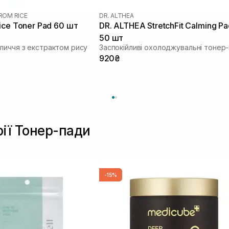
FROM RICE
DR. ALTHEA
ice Toner Pad 60 шт
DR. ALTHEA StretchFit Calming Pa
50 шт
личчя з екстрактом рису
920₴
рії Тонер-пади
-15%