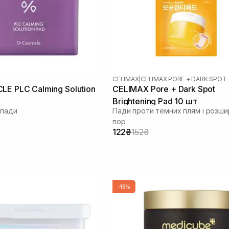
CELIMAX
|
CELIMAX PORE + DARK SPOT
LE PLC Calming Solution
CELIMAX Pore + Dark Spot
Brightening Pad 10 шт
 пади
Пади проти темних плям і розш
пор
122₴
152₴
-15%