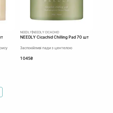
NEEDLY
|
NEEDLY CICACHID
шт
NEEDLY Cicachid Chilling Pad 70 шт
рису
Заспокійливі пади з центелою
1 045₴