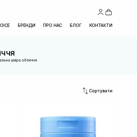
OICE
БРЕНДИ
ПРО НАС
БЛОГ
КОНТАКТИ
иччя
альна шкіра обличчя
Сортувати