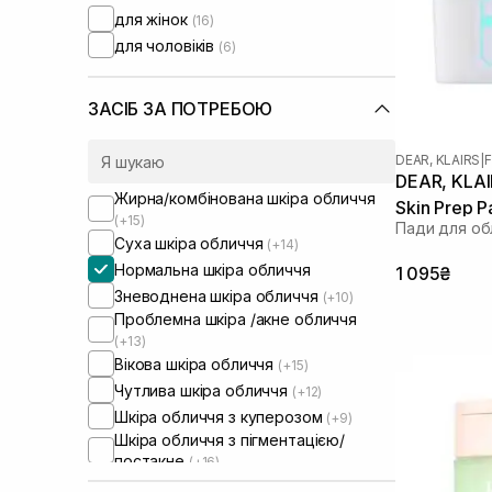
для жінок
(16)
для чоловіків
(6)
ЗАСІБ ЗА ПОТРЕБОЮ
DEAR, KLAIRS
|
F
DEAR, KLAIR
Жирна/комбінована шкіра обличчя
Skin Prep 
(+15)
Пади для обл
Суха шкіра обличчя
(+14)
Нормальна шкіра обличчя
1 095₴
Зневоднена шкіра обличчя
(+10)
Проблемна шкіра /акне обличчя
(+13)
Вікова шкіра обличчя
(+15)
Чутлива шкіра обличчя
(+12)
Шкіра обличчя з куперозом
(+9)
Шкіра обличчя з пігментацією/
постакне
(+16)
Шкіра обличчя з розширеними