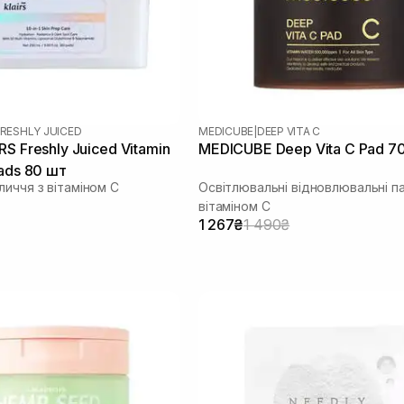
RESHLY JUICED
MEDICUBE
|
DEEP VITA C
S Freshly Juiced Vitamin
MEDICUBE Deep Vita C Pad 7
Pads 80 шт
иччя з вітаміном С
Освітлювальні відновлювальні п
вітаміном C
1 267₴
1 490₴