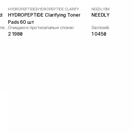
HYDROPEPTIDE
|
HYDROPEPTIDE CLARIFY
NEEDLY
|
NEEDLY CICAC
d
HYDROPEPTIDE Clarifying Toner
NEEDLY Cicachid C
Pads 60 шт
Заспокійливі охолоджувальні тонер-педи для подразненої шкіри
Очищаючі протизапальні спонжі
Заспокійливі пади 
2 198₴
1 045₴