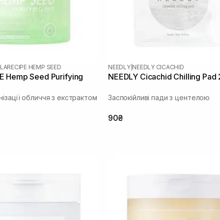
LARECIPE HEMP SEED
NEEDLY
|
NEEDLY CICACHID
 Hemp Seed Purifying
NEEDLY Cicachid Chilling Pad
ізації обличчя з екстрактом
Заспокійливі пади з центелою
90₴