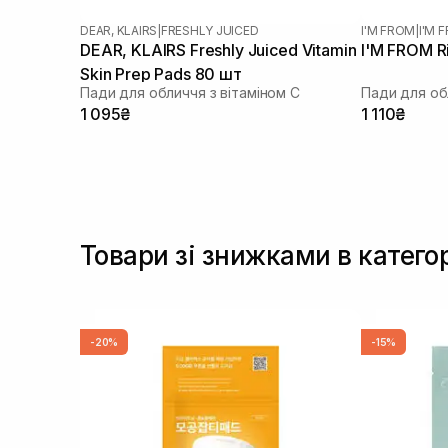
DEAR, KLAIRS
|
FRESHLY JUICED
I'M FROM
|
I'M 
DEAR, KLAIRS Freshly Juiced Vitamin
I'M FROM R
Skin Prep Pads 80 шт
Пади для обличчя з вітаміном С
Пади для об
1 095₴
1 110₴
Товари зі знижками в катего
-20%
-15%