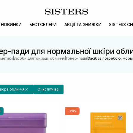
НОВИНКИ
БЕСТСЕЛЕРИ
АКЦІЇ ТА ЗНИЖКИ
SISTERS CH
ер-пади для нормальної шкіри обл
|
|
|
сметики
Засоби для тонізації обличчя
Тонер-пади
Засіб за потребою: Норм
шкіра обличчя
Очистити всі
И
-20%