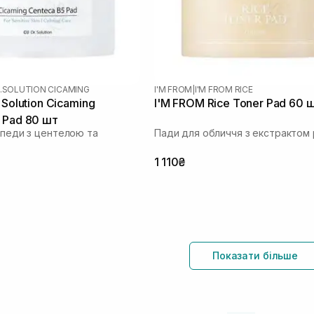
.SOLUTION CICAMING
I'M FROM
|
I'M FROM RICE
 Solution Cicaming
I'M FROM Rice Toner Pad 60 
 Pad 80 шт
і педи з центелою та
Пади для обличчя з екстрактом 
1 110₴
Показати більше