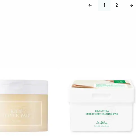
←
1
2
→