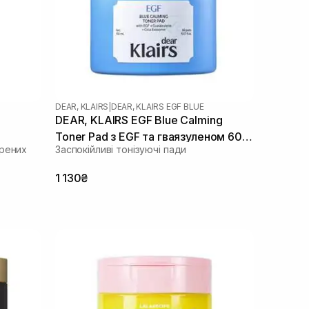
DEAR, KLAIRS
|
DEAR, KLAIRS EGF BLUE
DEAR, KLAIRS EGF Blue Calming
Toner Pad з EGF та гваязуленом 60
ирених
Заспокійливі тонізуючі пади
шт
1 130₴