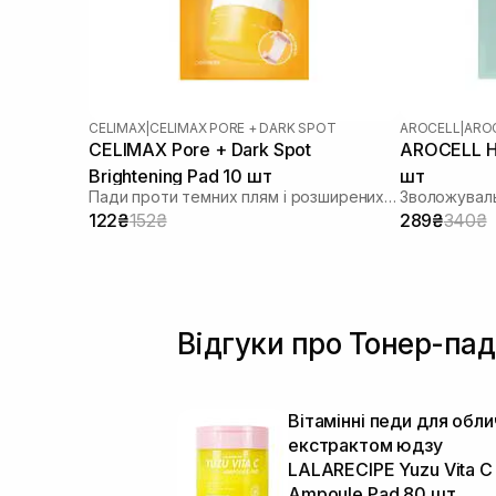
CELIMAX
|
CELIMAX PORE + DARK SPOT
AROCELL
|
AROC
CELIMAX Pore + Dark Spot
AROCELL Hy
Brightening Pad 10 шт
шт
Пади проти темних плям і розширених пор
Зволожуваль
122₴
152₴
289₴
340₴
Відгуки про Тонер-па
Вітамінні педи для обли
екстрактом юдзу
LALARECIPE Yuzu Vita C
Ampoule Pad 80 шт