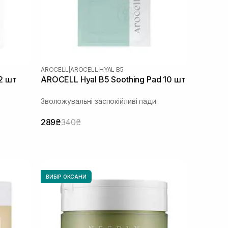
AROCELL
|
AROCELL HYAL B5
 2 шт
AROCELL Hyal B5 Soothing Pad 10 шт
Зволожувальні заспокійливі пади
289₴
340₴
ВИБІР ОКСАНИ