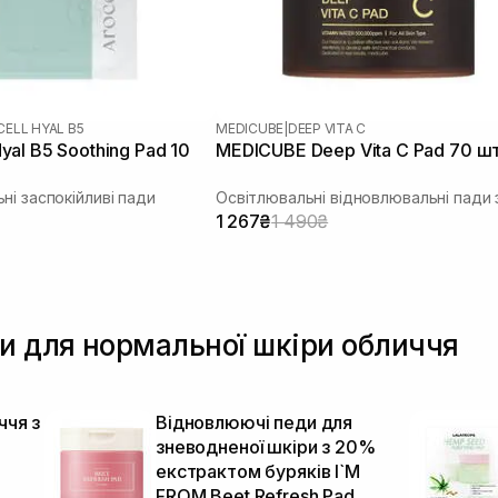
ELL HYAL B5
MEDICUBE
|
DEEP VITA C
al B5 Soothing Pad 10
MEDICUBE Deep Vita C Pad 70 ш
ні заспокійливі пади
1 267₴
1 490₴
ди для нормальної шкіри обличчя
ччя з
Відновлюючі педи для
зневодненої шкіри з 20%
екстрактом буряків I`M
FROM Beet Refresh Pad