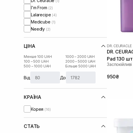
Dr. Ceuracle
(1)
I'm From
(2)
Lalarecipe
(4)
Medicube
(1)
Needly
(2)
ЦІНА
DR. CEURACLE
DR. CEURAC
Менше 100 UAH
1000 – 2000 UAH
Pad 130 шт
100 – 500 UAH
2000 – 5000 UAH
Заспокійливі
500 – 1000 UAH
Більше 5000 UAH
950₴
Від
До
КРАЇНА
Корея
(16)
СТАТЬ