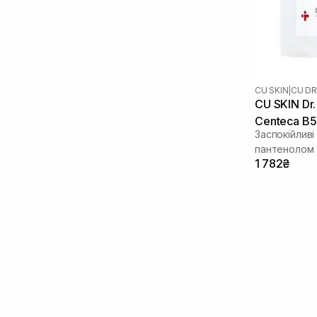
Лінолева кислота
(1)
Мадекасосид
(3)
Молочна кислота
(1)
Ніацинамід
(8)
Олія насіння конопель
(2)
CU SKIN
|
CU DR
Олія обліпихи
(1)
CU SKIN Dr.
Пантенол
(4)
Centeca B5
Пептиди
(1)
Заспокійлив
Полінуклеотиди
(1)
пантенолом
1 782₴
Сечовина
(1)
Сквалан
(1)
Транексамова кислота
(1)
Трипептид міді
(1)
Фактори росту
(1)