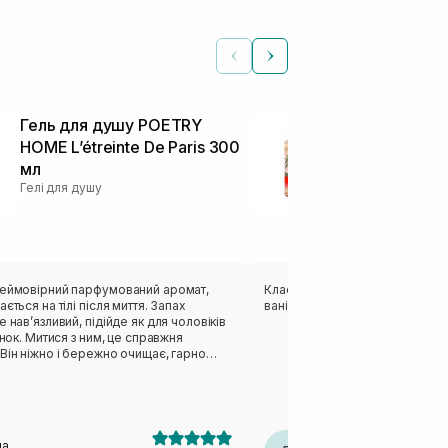
Гель для душу POETRY
Гель для ду
HOME L’étreinte De Paris 300
кокоса TREE
мл
Colada Foam
Гелі для душу
мл
Гелі для душу
неймовірний парфумований аромат,
Класний гель , запах кокоса з 
ється на тілі після миття. Запах
ванільним , зразу нагадує море 
е навʼязливий, підійде як для чоловіків
жінок. Митися з ним, це справжня
Він ніжно і бережно очищає, гарно
ся. Але як на мене, то не зволожує.
 як тіло добре висохне, то є бажання
його, бо відчувається сухість.
на
Діана