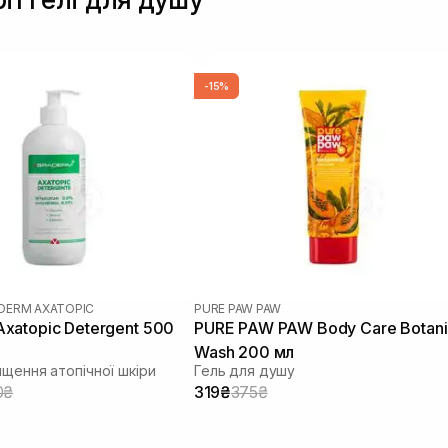
-15%
DERM AXATOPIC
PURE PAW PAW
xatopic Detergent 500
PURE PAW PAW Body Care Botani
Wash 200 мл
ищення атопічної шкіри
Гель для душу
0₴
319₴
375₴