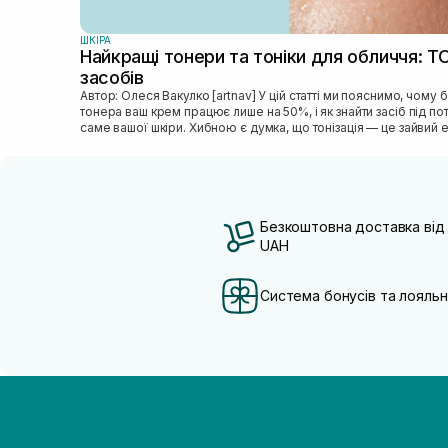
ШКIРА
Найкращі тонери та тоніки для обличчя: Т
засобів
Автор: Олеся Вакулко [artnav] У цій статті ми пояснимо, чому без
тонера ваш крем працює лише на 50%, і як знайти засіб під п
саме вашої шкіри. Хибною є думка, що тонізація — це зайвий е
Безкоштовна доставка від
UAH
Система бонусів та лояльн