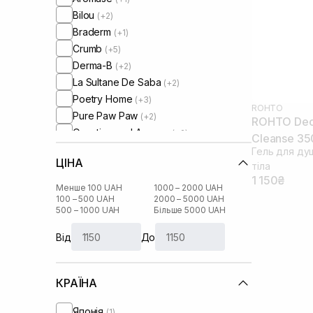
Bilou
(+2)
Braderm
(+1)
Crumb
(+5)
Derma-B
(+2)
La Sultane De Saba
(+2)
Poetry Home
(+3)
ROHTO
Pure Paw Paw
(+2)
ROHTO Deo
Question and Answer
(+2)
Cleanse 35
Rohto
Гель для ду
ЦІНА
Round Lab
тіла
(+1)
1 150₴
Salt&Stone
(+3)
Менше 100 UAH
1000 – 2000 UAH
Tree Hut
100 – 500 UAH
2000 – 5000 UAH
(+10)
500 – 1000 UAH
Більше 5000 UAH
Від
До
КРАЇНА
Японія
(1)