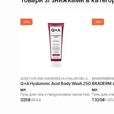
-30%
-20%
QUESTION AND ANSWER
|
Q+A HYALURONIC ACID
BRADERM
|
BRA
Q+A Hyaluronic Acid Body Wash 250
BRADERM A
мл
мл
Гель для тіла з гіалуроновою кислотою
Гель для оч
325₴
464₴
1 320₴
1 65