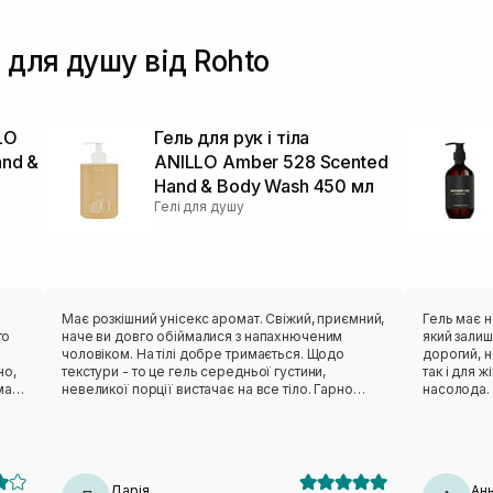
 для душу від Rohto
LO
Гель для рук і тіла
and &
ANILLO Amber 528 Scented
Hand & Body Wash 450 мл
Гелі для душу
Має розкішний унісекс аромат. Свіжий, приємний,
Гель має 
то
наче ви довго обіймалися з напахнюченим
який залиша
чоловіком. На тілі добре тримається. Щодо
дорогий, н
текстури - то це гель середньої густини,
так і для 
невеликої порції вистачає на все тіло. Гарно
насолода. 
и:
ковзає та розмилюється. Дуже економний розхід
розмилюєть
за рахунок великого піноутворення. При цьому
Після того
ні
шкіра не пересушена, не стягнена. А наче
зволожити 
ель
навпаки вже зволожена. Дуже сподобався засіб.
е
Дарія
Ан