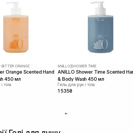
O BITTER ORANGE
ANILLO
|
SHOWER TIME
ter Orange Scented Hand
ANILLO Shower Time Scented Ha
sh 450 мл
& Body Wash 450 мл
і тіла
Гель для рук і тіла
1 535₴
ії Гелі для душу