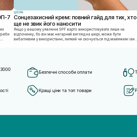
ШКIРА
ОП-7
Сонцезахисний крем: повний гайд для тих, хто
ще не звик його наносити
Якщо у вашому уявленні SPF варто використовувати лише на
отреби
відпочинку, бо він має негарний вигляд на шкірі, може бути
...
вибагливим у використанні, липкий чи скочується під макіяжем і ви
відкладаєте SPF «н...
 3000
Безпечні способи оплати
ості
Кращі ціни та топ товари