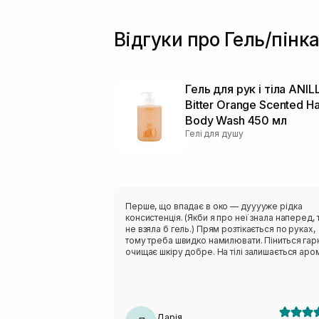
Відгуки про Гель/пінка
Гель для рук і тіла ANIL
Bitter Orange Scented H
Body Wash 450 мл
Гелі для душу
Перше, що впадає в око — дууууже рідка
консистенція. (Якби я про неї знала наперед, 
не взяла б гель.) Прям розтікається по руках,
тому треба швидко намилювати. Піниться гарно,
очищає шкіру добре. На тілі залишається аромат
надовго. На мені розкриваються лише такі нот
ефірна олія апельсина (гіркого), розмарин,
морська сіль. Квіткова теплота, на жаль, на ме
взагалі відсутня. Тому за настроєм мені цей г
холодний, унісекс, ближче до чоловічого, ал
Дарія