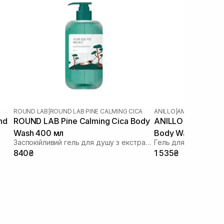
ROUND LAB
|
ROUND LAB PINE CALMING CICA
ANILLO
|
AMBER 528
nd
ROUND LAB Pine Calming Cica Body
ANILLO Amber 528
Wash 400 мл
Body Wash 450 м
Заспокійливий гель для душу з екстрактом голок сосни
Гель для рук і тіла
840₴
1 535₴