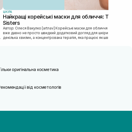
ШКIРА
Найкращі корейські маски для обличчя: ТОП від
Sisters
Автор: Олеся Вакулко [artnav] Корейськi маски для обличчя — це
вже давно не просто швидкий додатковий догляд для шкiри на
декiлька хвилин, а концентрована терапiя, яка працює як швидка
допомога...
Тільки оригінальна косметика
Рекомендації від косметологів