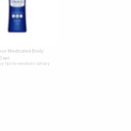
co Medicated Body
0 мл
шу проти вікового запаху