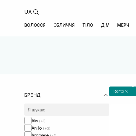
UA
ВОЛОССЯ
ОБЛИЧЧЯ
ТІЛО
ДІМ
МЕРЧ
Rohto
БРЕНД
Alis
(+1)
Anillo
(+3)
Aromase
(+1)