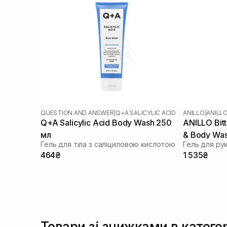
QUESTION AND ANSWER
|
Q+A SALICYLIC ACID
ANILLO
|
ANILL
Q+A Salicylic Acid Body Wash 250
ANILLO Bit
мл
& Body Wa
Гель для тіла з саліциловою кислотою
Гель для рук 
464₴
1 535₴
Товари зі знижками в категор