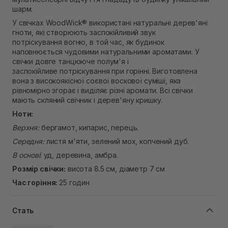
Самовивіз м. Рівне, вул. Кулика і Гудачека 23 (ТЦ
шарм.
Екватор)
У свічках WoodWick® використані натуральні дерев'яні
Немає в наявності!
гноти, які створюють заспокійливий звук
потріскування вогню, в той час, як будинок
наповнюється чудовими натуральними ароматами. У
свічки довге танцююче полум'я і
заспокійливе потріскування при горінні. Виготовлена
вона з високоякісної соєвої воскової суміші, яка
рівномірно згорає і виділяє різні аромати. Всі свічки
мають скляний свічник і дерев'яну кришку.
Ноти:
Верхня:
бергамот, кипарис, перець.
Середня:
листя м'яти, зелений мох, копчений дуб.
В основі
: уд, деревина, амбра.
Розмір свічки:
висота 8.5 см, діаметр 7 см
Час горіння:
25 годин
Стать