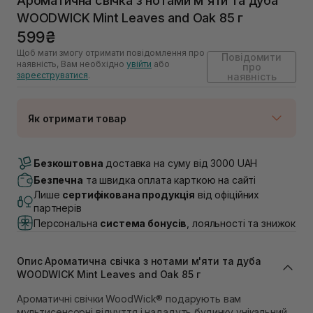
Ароматична свічка з нотами м'яти та дуба
WOODWICK Mint Leaves and Oak 85 г
599₴
Щоб мати змогу отримати повідомлення про
Повідомити
наявність, Вам необхідно
увійти
або
про
зареєструватися
.
наявність
Як отримати товар
Доставка Новою Поштою
Немає в наявності!
Безкоштовна
доставка на суму від 3000 UAH
Самовивіз м. Луцьк, вул. Винниченка 4
Безпечна
та швидка оплата карткою на сайті
Немає в наявності!
Лише
сертифікована продукція
від офіційних
Самовивіз м. Львів, вул. Академіка Підстригача, 1В
партнерів
(Duck’s Lake)
Персональна
система бонусів
, лояльності та знижок
Немає в наявності!
Самовивіз м. Львів, вул. Івана Франка 36
Немає в наявності!
Опис Ароматична свічка з нотами м'яти та дуба
Самовивіз м. Львів, вул. Степана Бандери 45
WOODWICK Mint Leaves and Oak 85 г
Немає в наявності!
Самовивіз м. Рівне, вул. 16-го Липня, 15
Ароматичні свічки WoodWick® подарують вам
Немає в наявності!
мультисенсорні відчуття і нададуть будинку унікальний