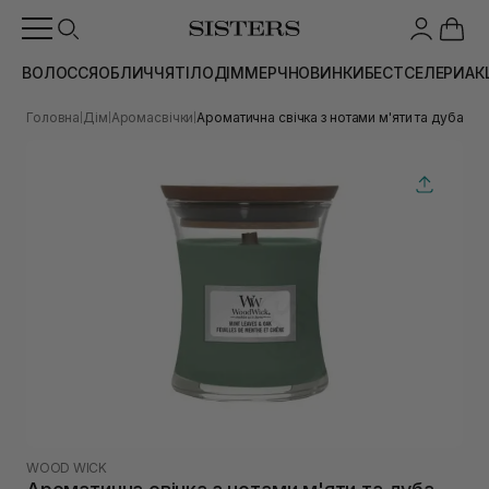
ВОЛОССЯ
ОБЛИЧЧЯ
ТІЛО
ДІМ
МЕРЧ
НОВИНКИ
БЕСТСЕЛЕРИ
АК
Головна
Дім
Аромасвічки
Ароматична свічка з нотами м'яти та дуба W
|
|
|
WOOD WICK