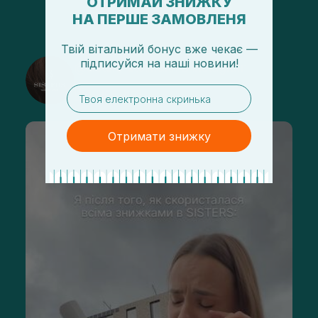
ОТРИМАЙ ЗНИЖКУ
НА ПЕРШЕ ЗАМОВЛЕНЯ
Твій вітальний бонус вже чекає —
підписуйся
на
наші новини!
@sisters_stelmakh в Instagram
email
Підписатися
Отримати знижку