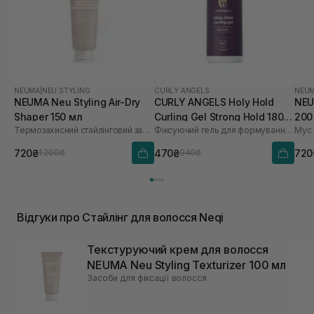
NEUMA
|
NEU STYLING
CURLY ANGELS
NEU
NEUMA Neu Styling Air-Dry
CURLY ANGELS Holy Hold
NEU
Shaper 150 мл
Curling Gel Strong Hold 180
200
Термозахисний стайлінговий засіб для волосся
Фіксуючий гель для формування кучерів
мл
720₴
470₴
720
1 200₴
940₴
Відгуки про Стайлінг для волосся Neqi
Текстуруючий крем для волосся
NEUMA Neu Styling Texturizer 100 мл
Засоби для фіксації волосся