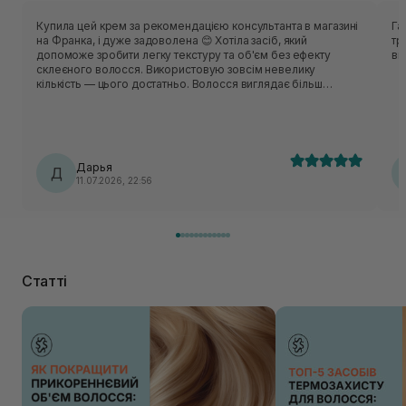
Купила цей крем за рекомендацією консультанта в магазині
Га
на Франка, і дуже задоволена 😊 Хотіла засіб, який
тр
допоможе зробити легку текстуру та об'єм без ефекту
ви
склеєного волосся. Використовую зовсім невелику
кількість — цього достатньо. Волосся виглядає більш
оформленим, але залишається м'яким і рухливим, без
жирності чи липкості. Укладка тримається протягом дня, при
цьому все виглядає дуже природно. Однозначно вдала
рекомендація, тепер користуюся ним майже щодня 💛
Третя баночка на повторі, дєвочкііііііі🤌🏻
Дарья
Д
11.07.2026, 22:56
Статті