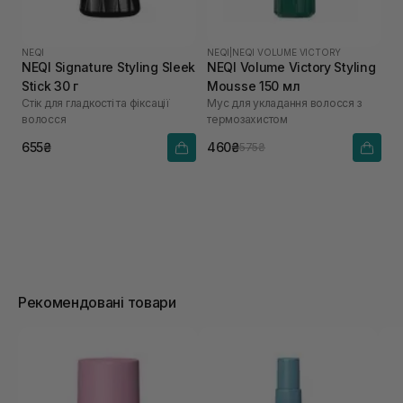
NEQI
NEQI
|
NEQI VOLUME VICTORY
NEQI Signature Styling Sleek
NEQI Volume Victory Styling
Stick 30 г
Mousse 150 мл
Стік для гладкості та фіксації
Мус для укладання волосся з
волосся
термозахистом
655₴
460₴
575₴
Рекомендовані товари