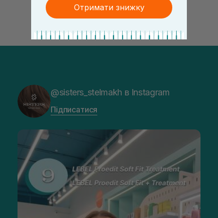
Отримати знижку
@sisters_stelmakh в Instagram
Підписатися