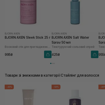
BJORN AXEN
BJORN AXEN
BJOR
BJORN AXEN Sleek Stick 25 г
BJORN AXEN Salt Water
BJO
Spray 50 мл
Spr
Восковий стік для пригладження волосся
Текстуруючий сольовий спрей
Текс
995₴
425₴
955
Товари зі знижками в категорії Стайлінг для волосся
-40%
-50%
-40