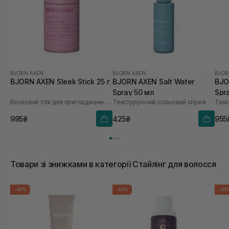
BJORN AXEN
BJORN AXEN
BJOR
BJORN AXEN Sleek Stick 25 г
BJORN AXEN Salt Water
BJO
Spray 50 мл
Spr
Восковий стік для пригладження волосся
Текстуруючий сольовий спрей
Текс
995₴
425₴
955
Товари зі знижками в категорії Стайлінг для волосся
-40%
-50%
-40