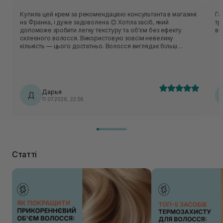
Купила цей крем за рекомендацією консультанта в магазині
Га
на Франка, і дуже задоволена 😊 Хотіла засіб, який
тр
допоможе зробити легку текстуру та об'єм без ефекту
ви
склеєного волосся. Використовую зовсім невелику
кількість — цього достатньо. Волосся виглядає більш
оформленим, але залишається м'яким і рухливим, без
жирності чи липкості. Укладка тримається протягом дня, при
цьому все виглядає дуже природно. Однозначно вдала
рекомендація, тепер користуюся ним майже щодня 💛
Третя баночка на повторі, дєвочкііііііі🤌🏻
Дарья
Д
11.07.2026, 22:56
Статті