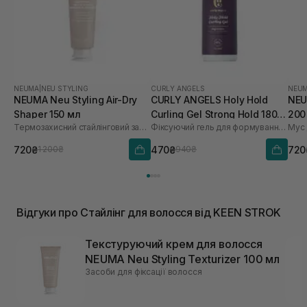
NEUMA
|
NEU STYLING
CURLY ANGELS
NEU
NEUMA Neu Styling Air-Dry
CURLY ANGELS Holy Hold
NEU
Shaper 150 мл
Curling Gel Strong Hold 180
200
Термозахисний стайлінговий засіб для волосся
Фіксуючий гель для формування кучерів
мл
720₴
470₴
720
1 200₴
940₴
Відгуки про Стайлінг для волосся від KEEN STROK
Текстуруючий крем для волосся
NEUMA Neu Styling Texturizer 100 мл
Засоби для фіксації волосся