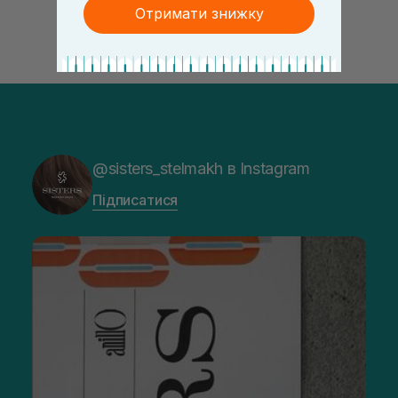
Отримати знижку
@sisters_stelmakh в Instagram
Підписатися