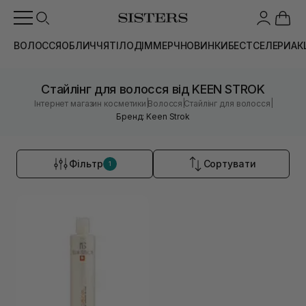
ВОЛОССЯ
ОБЛИЧЧЯ
ТІЛО
ДІМ
МЕРЧ
НОВИНКИ
БЕСТСЕЛЕРИ
АК
Стайлінг для волосся від KEEN STROK
|
|
|
Інтернет магазин косметики
Волосся
Стайлінг для волосся
Бренд: Keen Strok
Фільтр
Сортувати
1