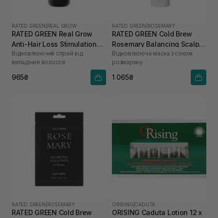
RATED GREEN
|
REAL GROW
RATED GREEN
|
ROSEMARY
RATED GREEN Real Grow
RATED GREEN Cold Brew
Anti-Hair Loss Stimulation
Rosemary Balancing Scalp
Відновлюючий спрей від
Відновлююча маска з соком
Scalp Spray 120 мл
Pack 200 мл
випадіння волосся
розмарину
965₴
1 065₴
RATED GREEN
|
ROSEMARY
ORISING
|
CADUTA
RATED GREEN Cold Brew
ORISING Caduta Lotion 12 х