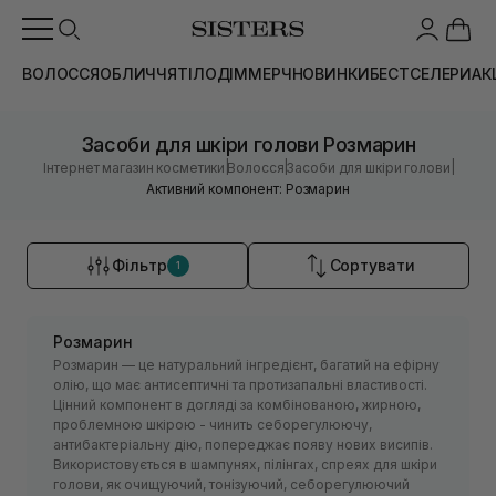
ВОЛОССЯ
ОБЛИЧЧЯ
ТІЛО
ДІМ
МЕРЧ
НОВИНКИ
БЕСТСЕЛЕРИ
АК
Засоби для шкіри голови Розмарин
|
|
|
Інтернет магазин косметики
Волосся
Засоби для шкіри голови
Активний компонент: Розмарин
Фільтр
Сортувати
1
Розмарин
Розмарин — це натуральний інгредієнт, багатий на ефірну
олію, що має антисептичні та протизапальні властивості.
Цінний компонент в догляді за комбінованою, жирною,
проблемною шкірою - чинить себорегулюючу,
антибактеріальну дію, попереджає появу нових висипів.
Використовується в шампунях, пілінгах, спреях для шкіри
голови, як очищуючий, тонізуючий, себорегулюючий