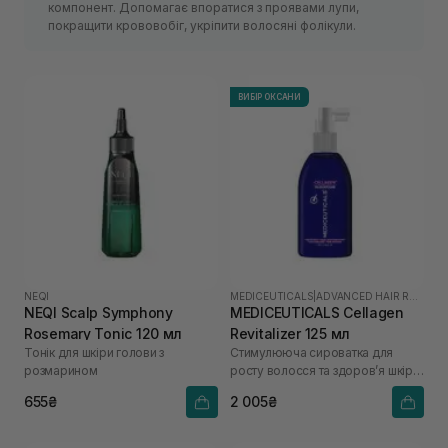
компонент. Допомагає впоратися з проявами лупи,
покращити крововобіг, укріпити волосяні фолікули.
ВИБІР ОКСАНИ
NEQI
MEDICEUTICALS
|
ADVANCED HAIR RESTORATION TECHNOLOGY WOMEN
NEQI Scalp Symphony
MEDICEUTICALS Cellagen
Rosemary Tonic 120 мл
Revitalizer 125 мл
Тонік для шкіри голови з
Стимулююча сироватка для
розмарином
росту волосся та здоров’я шкіри
голови
655₴
2 005₴