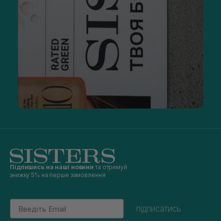
Підпишись на наші новини
та отримуй
знижку 5% на перше замовлення
Email
підписатись