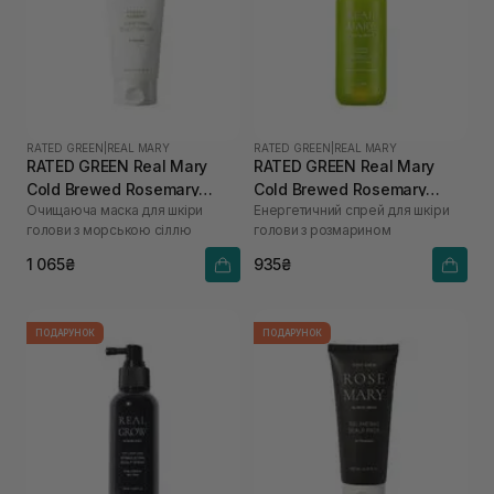
RATED GREEN
|
REAL MARY
RATED GREEN
|
REAL MARY
RATED GREEN Real Mary
RATED GREEN Real Mary
Cold Brewed Rosemary
Cold Brewed Rosemary
Очищаюча маска для шкіри
Енергетичний спрей для шкіри
Purifyng Scalp Scaler 200
Energizing Scalp Spray 120
голови з морською сіллю
голови з розмарином
мл
мл
1 065₴
935₴
ПОДАРУНОК
ПОДАРУНОК