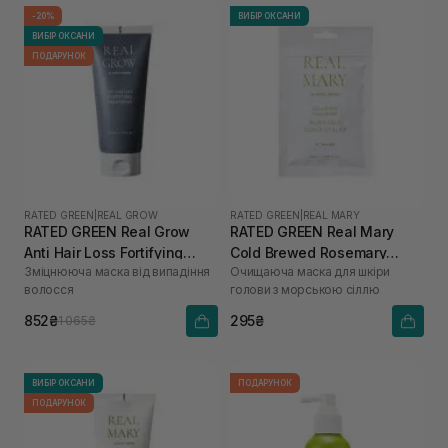
-20%
ВИБІР ОКСАНИ
ВИБІР ОКСАНИ
ПОДАРУНОК
RATED GREEN
|
REAL GROW
RATED GREEN
|
REAL MARY
RATED GREEN Real Grow
RATED GREEN Real Mary
Anti Hair Loss Fortifying
Cold Brewed Rosemary
Зміцнююча маска від випадіння
Очищаюча маска для шкіри
Treatment 200 мл
Purifyng Scalp Scaler 50 мл
волосся
голови з морською сіллю
852₴
295₴
1 065₴
ВИБІР ОКСАНИ
ПОДАРУНОК
ПОДАРУНОК