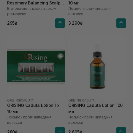
Rosemary Balancing Scalp
10 мл
Відновлююча маска з соком
Лосьйон проти випадіння
Pack 50 мл
розмарину
волосся
295₴
3 290₴
ORISING
|
CADUTA
ORISING
|
CADUTA
ORISING Caduta Lotion 1 х
ORISING Caduta Lotion 100
10 мл
мл
Лосьйон проти випадіння
Лосьйон проти випадіння
волосся
волосся
280₴
2 605₴