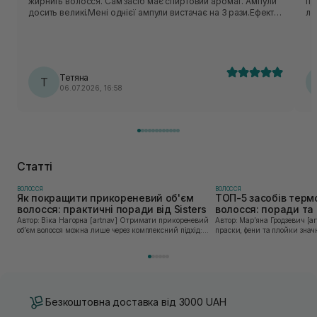
жирнить волосся. Сам засіб має спиртовий аромат. Ампули
пр
досить великі.Мені однієї ампули вистачає на 3 рази.Ефект
ле
після ампул тримається довго(мається на увазі що волосся
ви
не випадає і нові волосинки відростають постійно)після
з 
однієї упаковки,це в моєму випадку)
пі
sp
ва
Тетяна
Т
ос
06.07.2026, 16:58
сп
Статті
ВОЛОССЯ
ВОЛОССЯ
Як покращити прикореневий об'єм
ТОП-5 засобів терм
волосся: практичні поради від Sisters
волосся: поради та 
Sisters
Автор: Віка Нагорна [artnav] Отримати прикореневий
Автор: Марʼяна Гродзевич [artnav] Сучасні 
об’єм волосся можна лише через комплексний підхід:
праски, фени та плойки знач
правильне очищення шкіри голови, грамотну техніку
економлять час для створення
сушіння та використання стайлінгу, який пі...
щоденному використанні цих 
Безкоштовна доставка від 3000 UAH