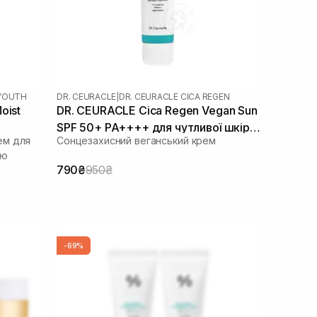
EYOUTH
DR. CEURACLE
|
DR. CEURACLE CICA REGEN
oist
DR. CEURACLE Cica Regen Vegan Sun
SPF 50+ PA++++ для чутливої шкіри
ем для
Сонцезахисний веганський крем
50 мл
ою
790₴
950₴
-69%