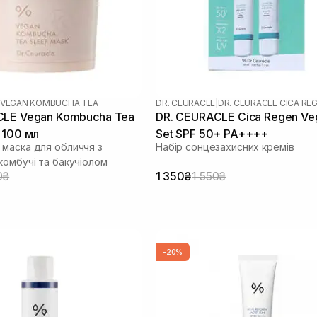
VEGAN KOMBUCHA TEA
DR. CEURACLE
|
DR. CEURACLE CICA RE
CLE Vegan Kombucha Tea
DR. CEURACLE Cica Regen Ve
 100 мл
Set SPF 50+ PA++++
маска для обличчя з
Набір сонцезахисних кремів
комбучі та бакучіолом
0₴
1 350₴
1 550₴
-20%