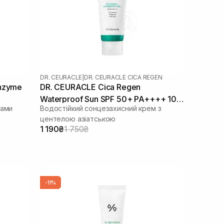
DR. CEURACLE
|
DR. CEURACLE CICA REGEN
Enzyme
DR. CEURACLE Cica Regen
Waterproof Sun SPF 50+ PA++++ 100
ками
Водостійкий сонцезахисний крем з
мл
центелою азіатською
1 190₴
1 750₴
-11%