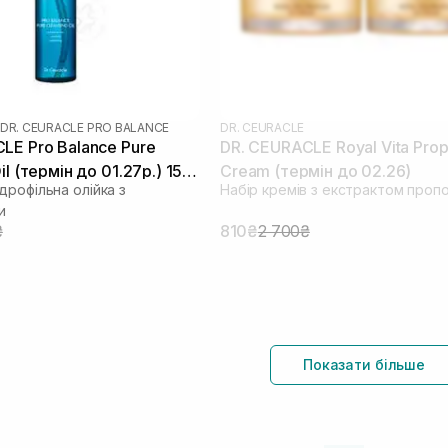
DR. CEURACLE PRO BALANCE
DR. CEURACLE
LE Pro Balance Pure
DR. CEURACLE Royal Vita Prop
il (термін до 01.27р.) 155
Cream (термін до 02.26)
дрофільна олійка з
Набір кремів з екстрактом пропо
и
₴
810₴
2 700₴
Показати більше