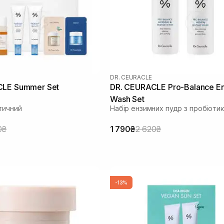
DR. CEURACLE
CLE Summer Set
DR. CEURACLE Pro-Balance 
Wash Set
тичний
Набір ензимних пудр з пробіоти
0₴
1 790₴
2 620₴
-13%