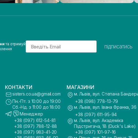
Email
ини
та отримуй
підписатись
влення
КОНТАКТИ
МАГАЗИНИ
sisters.co.ua@gmail.com
м. Львів, вул. Степана Бандер
Пн.-Пт. з 10:00 до 19:00
+38 (098) 778-13-79
Сб.-Нд. з 11:00 до 18:00
м. Львів, вул. Івана Франка, 36
Менеджер
+38 (097) 611-95-94
+38 (097) 612-54-81
м. Львів, вул. Академіка
+38 (097) 788-12-88
Підстригача, 1В (Duck's Lake)
+38 (097) 983-41-20
+38 (097) 101-97-16
+38 (068) 693-46-00
м. Рівне, вул. 16-го Липня, 15