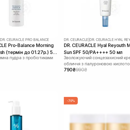
DR. CEURACLE PRO BALANCE
DR. CEURACLE
|
DR. CEURACLE HYAL R
LE Pro-Balance Morning
DR. CEURACLE Hyal Reyouth M
h (термін до 01.27р.) 50
Sun SPF 50/PA++++ 50 мл
имна пудра з пробіотиками
Зволожуючий сонцезахисний кр
обличчя з гіалуроновою кислот
790₴
990₴
-70%