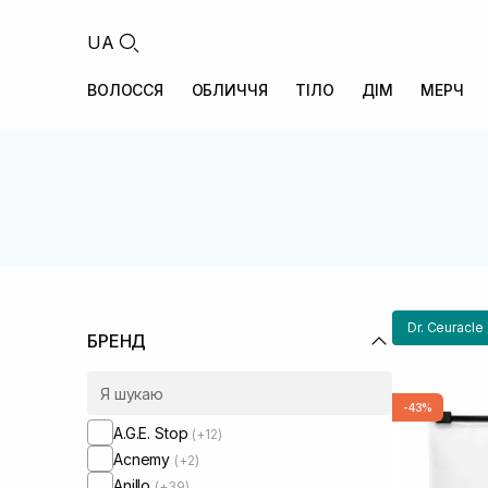
UA
ВОЛОССЯ
ОБЛИЧЧЯ
ТІЛО
ДІМ
МЕРЧ
Dr. Ceuracle
БРЕНД
-43%
A.G.E. Stop
(+12)
Acnemy
(+2)
Anillo
(+39)