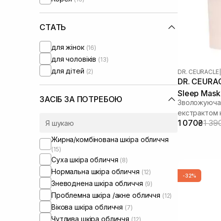
DCL
(+1)
Davroe
(+4)
Dear, Klairs
СТАТЬ
(+16)
Derma-B
(+1)
для жінок
(16)
Dermalogica
(+1)
для чоловіків
(13)
Dikson
(+2)
для дітей
(2)
DR. CEURACLE
|
Dr. Ceuracle
DR. CEURA
Dr. Forhair
(+4)
Sleep Mask
Dr.Reju-All
(+5)
ЗАСІБ ЗА ПОТРЕБОЮ
Зволожуюча 
Elemis
(+1)
екстрактом 
Emi Jay
(+9)
1 070₴
1 39
Envy Professional
(+2)
Жирна/комбінована шкіра обличчя
Erborian
(+1)
(15)
Gum
(+6)
Суха шкіра обличчя
(8)
Heveblue
(+3)
Нормальна шкіра обличчя
(12)
-32%
House of Hur
(+1)
Зневоднена шкіра обличчя
(9)
HydroPeptide
(+1)
Проблемна шкіра /акне обличчя
(12)
I'm From
(+26)
Вікова шкіра обличчя
(7)
INO
(+1)
Чутлива шкіра обличчя
(12)