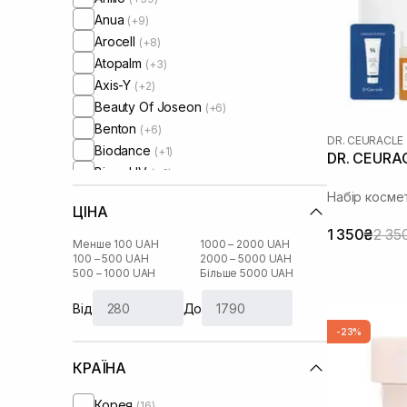
Anua
(+9)
Arocell
(+8)
Atopalm
(+3)
Axis-Y
(+2)
Beauty Of Joseon
(+6)
Benton
(+6)
DR. CEURACLE
Biodance
(+1)
DR. CEURA
Biore UV
(+3)
Bjorn Axen
(+17)
Набір косме
ЦІНА
Braderm
(+1)
1 350₴
2 35
By Wishtrend
(+6)
Менше 100 UAH
1000 – 2000 UAH
Celimax
100 – 500 UAH
2000 – 5000 UAH
(+8)
500 – 1000 UAH
Більше 5000 UAH
Circadia
(+3)
Cos De Baha
(+32)
Від
До
Cosmedix
(+5)
-23%
Crumb
(+16)
КРАЇНА
Curly Angels
(+10)
Curlyshyll
(+22)
Корея
(16)