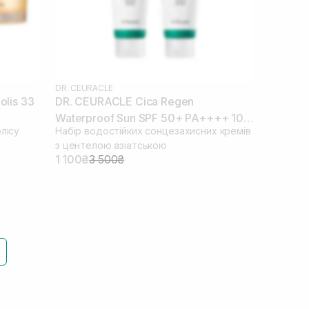
DR. CEURACLE
olis 33
DR. CEURACLE Cica Regen
Waterproof Sun SPF 50+ PA++++ 100
лісу
Набір водостійких сонцезахисних кремів
мл х 2 (термін до 25.03.2026)
з центелою азіатською
1 100₴
3 500₴