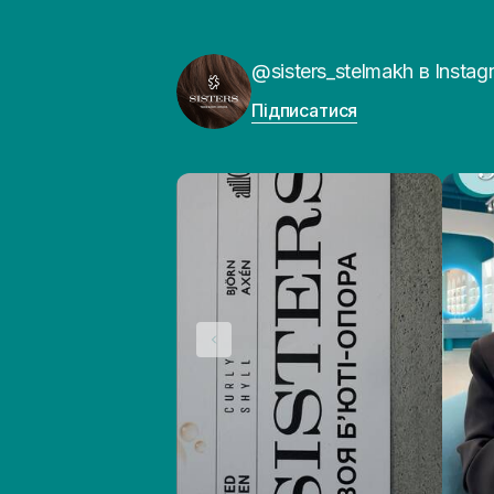
VT Cosmetics
(+3)
WhoCares
(+3)
Wood Wick
@sisters_stelmakh в Instag
(+2)
Підписатися