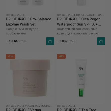
DR. CEURACLE
DR. CEURACLE
|
DR. CEURACLE CICA REGEN
DR. CEURACLE Pro-Balance
DR. CEURACLE Cica Regen
Enzyme Wash Set
Waterproof Sun SPF 50+
Набір ензимних пудр з
Водостійкий сонцезахисний
PA++++ 100 мл
пробіотиками
крем з центелою азіатською
1 790₴
1 190₴
2 620₴
1 750₴
-23%
-11%
DR. CEURACLE
|
VEGAN KOMBUCHA TEA
DR. CEURACLE
DR. CEURACLE Vegan
DR. CEURACLE Tea Tree