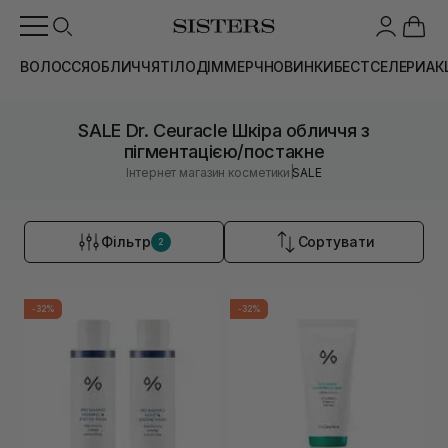
ВОЛОССЯ
ОБЛИЧЧЯ
ТІЛО
ДІМ
МЕРЧ
НОВИНКИ
БЕСТСЕЛЕРИ
АК
SALE Dr. Ceuracle Шкіра обличчя з
пігментацією/постакне
|
Інтернет магазин косметики
SALE
Фільтр
Сортувати
2
-32%
-32%