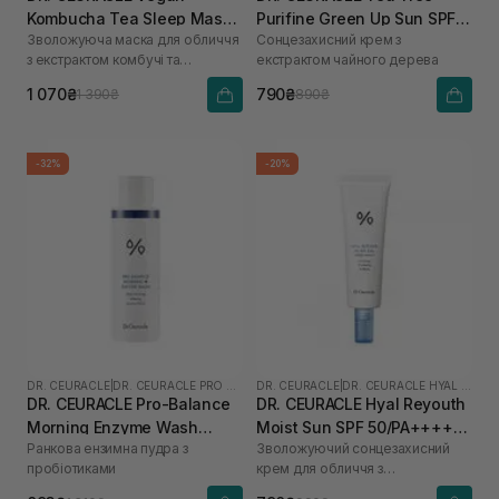
Kombucha Tea Sleep Mask
Purifine Green Up Sun SPF
Зволожуюча маска для обличчя
Сонцезахисний крем з
100 мл
50+ PA++++ 50 мл
з екстрактом комбучі та
екстрактом чайного дерева
бакучіолом
1 070₴
790₴
1 390₴
890₴
-32%
-20%
DR. CEURACLE
|
DR. CEURACLE PRO BALANCE
DR. CEURACLE
|
DR. CEURACLE HYAL REYOUTH
DR. CEURACLE Pro-Balance
DR. CEURACLE Hyal Reyouth
Morning Enzyme Wash
Moist Sun SPF 50/PA++++
Ранкова ензимна пудра з
Зволожуючий сонцезахисний
(термін до 01.27р.) 50 г
50 мл
пробіотиками
крем для обличчя з
гіалуроновою кислотою