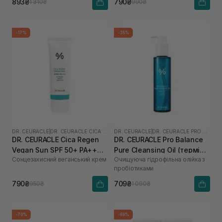
893₴
790₴
1 310₴
990₴
-17%
-35%
DR. CEURACLE
|
DR. CEURACLE CICA REGEN
DR. CEURACLE
|
DR. CEURACLE PRO BALANCE
DR. CEURACLE Cica Regen
DR. CEURACLE Pro Balance
Vegan Sun SPF 50+ PA++++
Pure Cleansing Oil (термін
Сонцезахисний веганський крем
Очищуюча гідрофільна олійка з
для чутливої шкіри 50 мл
до 01.27р.) 155 мл
пробіотиками
790₴
709₴
950₴
1 090₴
-70%
-69%