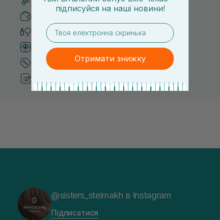
Безкоштовна доставка від 3000 UAH
підписуйся
на
наші новини!
Безпечні способи оплати
email
Тільки оригінальна косметика
Система бонусів та лояльності
Отримати знижку
Кращі ціни та топ товари
Рекомендації від косметологів
@sisters_stelmakh в Instagram
Підписатися