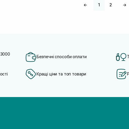
←
1
2
→
 3000
Безпечні способи оплати
ості
Кращі ціни та топ товари