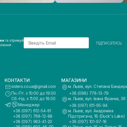
Email
ини
та отримуй
підписатись
влення
КОНТАКТИ
МАГАЗИНИ
sisters.co.ua@gmail.com
м. Львів, вул. Степана Бандер
Пн.-Пт. з 10:00 до 19:00
+38 (098) 778-13-79
Сб.-Нд. з 11:00 до 18:00
м. Львів, вул. Івана Франка, 36
Менеджер
+38 (097) 611-95-94
+38 (097) 612-54-81
м. Львів, вул. Академіка
+38 (097) 788-12-88
Підстригача, 1В (Duck's Lake)
+38 (097) 983-41-20
+38 (097) 101-97-16
+38 (068) 693-46-00
м. Рівне, вул. 16-го Липня, 15