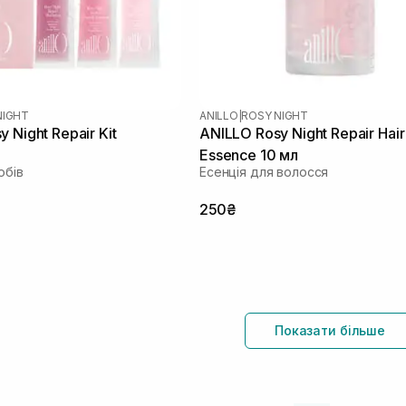
NIGHT
ANILLO
|
ROSY NIGHT
 Night Repair Kit
ANILLO Rosy Night Repair Hair
Essence 10 мл
обів
Есенція для волосся
250₴
Показати більше