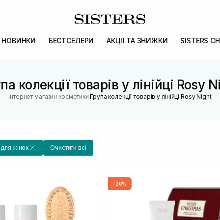
НОВИНКИ
БЕСТСЕЛЕРИ
АКЦІЇ ТА ЗНИЖКИ
SISTERS CH
па колекції товарів у лінійці Rosy N
|
Інтернет магазин косметики
Група колекції товарів у лінійці Rosy Night
для жінок
Очистити всі
-20%