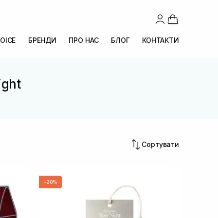
OICE
БРЕНДИ
ПРО НАС
БЛОГ
КОНТАКТИ
ight
Сортувати
-20%