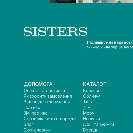
Підпишись на наші нов
знижку 5% на перше замо
ДОПОМОГА
КАТАЛОГ
Оплата та доставка
Волосся
Як зробити замовлення
Обличчя
Відповіді на запитання
Тіло
Про нас
Дім
ЗМІ про нас
Мерч
Сертифікати та нагороди
Новинки
Блог
Акції та знижки
Бюті словник
Бренди