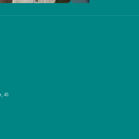
и, 45