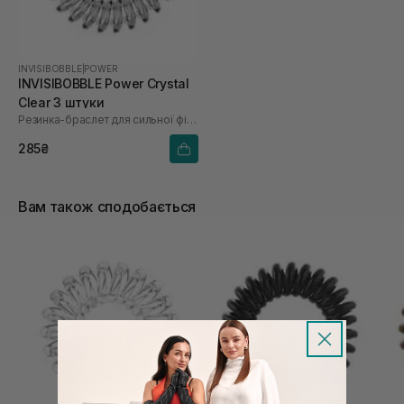
INVISIBOBBLE
|
POWER
INVISIBOBBLE Power Crystal
Clear 3 штуки
Резинка-браслет для сильної фіксації густого волосся
285₴
Вам також сподобається