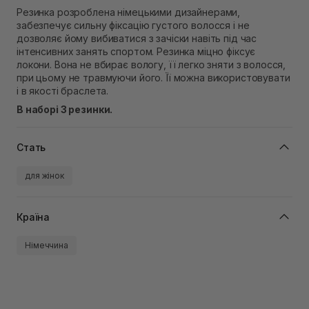
Самовивіз м. Рівне, вул. 16-го Липня, 15
Резинка розроблена німецькими дизайнерами,
Немає в наявності!
забезпечує сильну фіксацію густого волосся і не
Самовивіз м. Рівне, вул. Кулика і Гудачека 23 (ТЦ
дозволяє йому вибиватися з зачіски навіть під час
Екватор)
інтенсивних занять спортом. Резинка міцно фіксує
Немає в наявності!
локони. Вона не вбирає вологу, її легко зняти з волосся,
при цьому не травмуючи його. Її можна використовувати
і в якості браслета.
В наборі 3 резинки.
Стать
для жінок
Країна
Німеччина