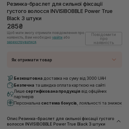
Резинка-браслет для сильної фіксації
густого волосся INVISIBOBBLE Power True
Black 3 штуки
285₴
Щоб мати змогу отримати повідомлення про
Повідомити
наявність, Вам необхідно
увійти
або
про
зареєструватися
.
наявність
Як отримати товар
Доставка Новою Поштою
Немає в наявності!
Безкоштовна
доставка на суму від 3000 UAH
Самовивіз м. Луцьк, вул. Винниченка 4
Безпечна
та швидка оплата карткою на сайті
Немає в наявності!
Лише
сертифікована продукція
від офіційних
Самовивіз м. Львів, вул. Академіка Підстригача, 1В
партнерів
(Duck’s Lake)
Персональна
система бонусів
, лояльності та знижок
Немає в наявності!
Самовивіз м. Львів, вул. Івана Франка 36
Немає в наявності!
Опис Резинка-браслет для сильної фіксації густого
Самовивіз м. Львів, вул. Степана Бандери 45
волосся INVISIBOBBLE Power True Black 3 штуки
Немає в наявності!