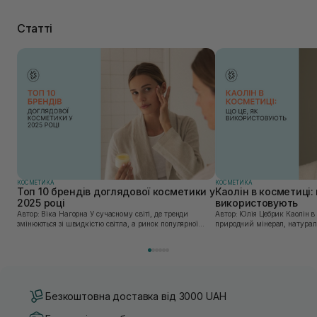
Статті
КОСМЕТИКА
КОСМЕТИКА
Топ 10 брендів доглядової косметики у
Каолін в косметиці: 
2025 році
використовують
Автор: Віка Нагорна У сучасному світі, де тренди
Автор: Юлія Цебрик Каолін в косметології – це
змінюються зі швидкістю світла, а ринок популярної
природний мінерал, натураль
косметики переповнений новими пропозиціями, вибір
безліч переваг для шкіри обл
засобу для себе стає справжнім викликом. 2025 р...
завдяки великій кількості ко
Безкоштовна доставка від 3000 UAH