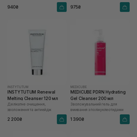
940₴
975₴
INSTYTUTUM
MEDICUBE
INSTYTUTUM Renewal
MEDICUBE PDRN Hydrating
Melting Cleanser 120 мл
Gel Cleanser 200 мл
Делікатне очищення,
Зволожувальний гель для
зволоження та антиейдж
вмивання з полінуклеотидами
2 200₴
1 390₴