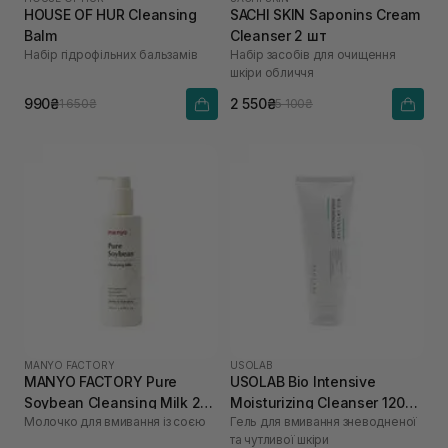
HOUSE OF HUR Cleansing
SACHI SKIN Saponins Cream
Balm
Cleanser 2 шт
Набір гідрофільних бальзамів
Набір засобів для очищення
шкіри обличчя
990₴
2 550₴
1 650₴
5 100₴
MANYO FACTORY
USOLAB
MANYO FACTORY Pure
USOLAB Bio Intensive
Soybean Cleansing Milk 200
Moisturizing Cleanser 120
Молочко для вмивання із соєю
Гель для вмивання зневодненої
мл
мл
та чутливої шкіри