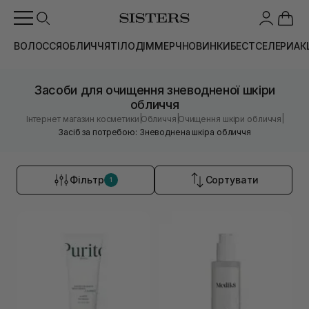
ВОЛОССЯ
ОБЛИЧЧЯ
ТІЛО
ДІМ
МЕРЧ
НОВИНКИ
БЕСТСЕЛЕРИ
АК
Засоби для очищення зневодненої шкіри
обличчя
|
|
|
Інтернет магазин косметики
Обличчя
Очищення шкіри обличчя
Засіб за потребою: Зневоднена шкіра обличчя
Фільтр
Сортувати
1