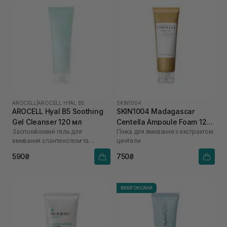
AROCELL
|
AROCELL HYAL B5
SKIN1004
AROCELL Hyal B5 Soothing
SKIN1004 Madagascar
Gel Cleanser 120 мл
Centella Ampoule Foam 125
Заспокійливий гель для
Пінка для вмивання з екстрактом
мл
вмивання з пантенолом та
центели
гіалуроновою кислотою
590₴
750₴
ВИБІР ОКСАНИ