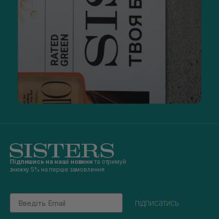
Підпишись на наші новини
та отримуй
знижку 5% на перше замовлення
Email
підписатись