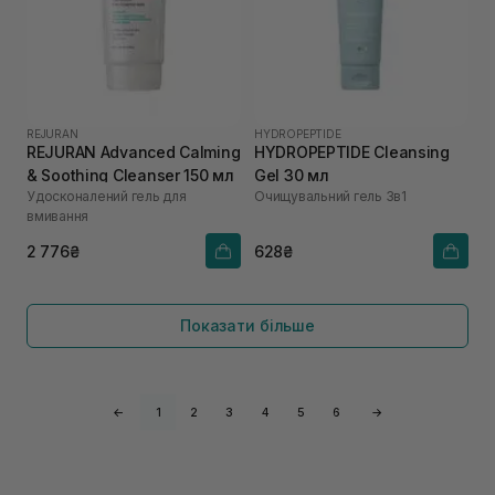
REJURAN
HYDROPEPTIDE
REJURAN Advanced Calming
HYDROPEPTIDE Cleansing
& Soothing Cleanser 150 мл
Gel 30 мл
Удосконалений гель для
Очищувальний гель 3в1
вмивання
2 776₴
628₴
Показати більше
←
1
2
3
4
5
6
→