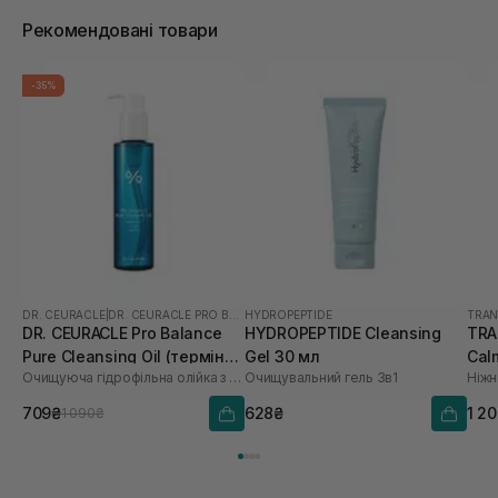
Рекомендовані товари
-35%
DR. CEURACLE
|
DR. CEURACLE PRO BALANCE
HYDROPEPTIDE
TRAN
DR. CEURACLE Pro Balance
HYDROPEPTIDE Cleansing
TRA
Pure Cleansing Oil (термін
Gel 30 мл
Cal
Очищуюча гідрофільна олійка з пробіотиками
Очищувальний гель 3в1
до 01.27р.) 155 мл
мл
709₴
628₴
1 2
1 090₴