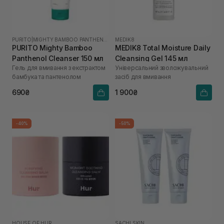
PURITO
|
MIGHTY BAMBOO PANTHENOL
MEDIK8
PURITO Mighty Bamboo
MEDIK8 Total Moisture Daily
Panthenol Cleanser 150 мл
Cleansing Gel 145 мл
Гель для вмивання з екстрактом
Універсальний зволожувальний
бамбука та пантенолом
засіб для вмивання
690₴
1 900₴
-40%
-50%
HOUSE OF HUR
SACHI SKIN