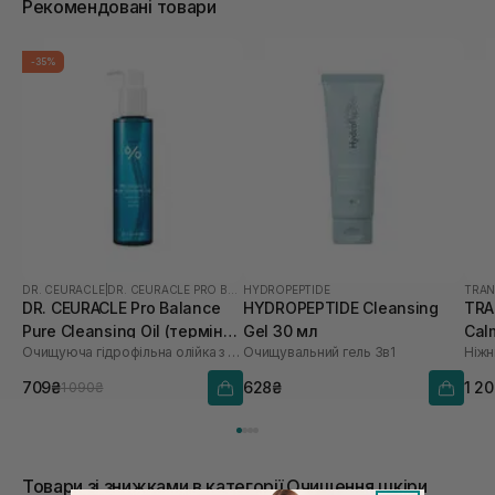
Рекомендовані товари
-35%
DR. CEURACLE
|
DR. CEURACLE PRO BALANCE
HYDROPEPTIDE
TRAN
DR. CEURACLE Pro Balance
HYDROPEPTIDE Cleansing
TRA
Pure Cleansing Oil (термін
Gel 30 мл
Cal
Очищуюча гідрофільна олійка з пробіотиками
Очищувальний гель 3в1
до 01.27р.) 155 мл
мл
709₴
628₴
1 2
1 090₴
Товари зі знижками в категорії Очищення шкіри