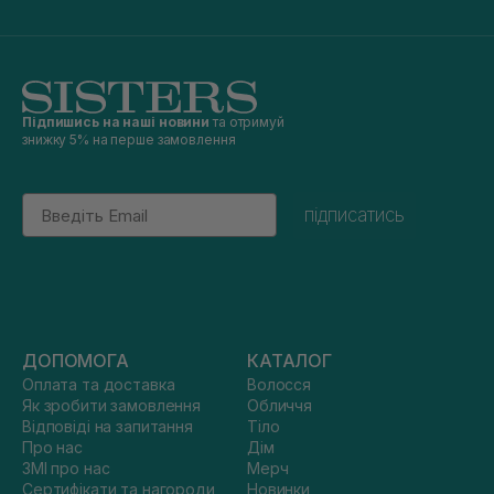
Підпишись на наші новини
та отримуй
знижку 5% на перше замовлення
Email
підписатись
ДОПОМОГА
КАТАЛОГ
Оплата та доставка
Волосся
Як зробити замовлення
Обличчя
Відповіді на запитання
Тіло
Про нас
Дім
ЗМІ про нас
Мерч
Сертифікати та нагороди
Новинки