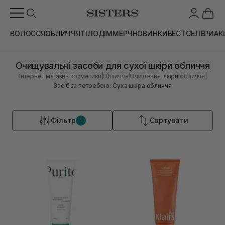
ВОЛОССЯ
ОБЛИЧЧЯ
ТІЛО
ДІМ
МЕРЧ
НОВИНКИ
БЕСТСЕЛЕРИ
АК
Очищувальні засоби для сухої шкіри обличчя
|
|
|
Інтернет магазин косметики
Обличчя
Очищення шкіри обличчя
Засіб за потребою: Суха шкіра обличчя
Фільтр
Сортувати
1