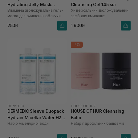
Hydrating Jelly Mask
Cleansing Gel 145 мл
Вітамінна зволожувальна гель-
Універсальний зволожувальний
Cleanser 20 мл
маска для очищення обличчя
засіб для вмивання
250₴
1 900₴
-40%
DERMEDIC
HOUSE OF HUR
DERMEDIC Sleeve Duopack
HOUSE OF HUR Cleansing
Hydrain Micellar Water H2O
Balm
Набір міцелярної води
Набір гідрофільних бальзамів
2 х 500 мл