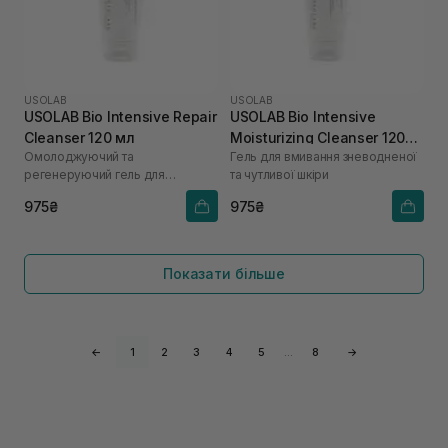
USOLAB
USOLAB
USOLAB Bio Intensive Repair
USOLAB Bio Intensive
Cleanser 120 мл
Moisturizing Cleanser 120
Омолоджуючий та
Гель для вмивання зневодненої
мл
регенеруючий гель для
та чутливої шкіри
вмивання
975₴
975₴
Показати більше
←
1
2
3
4
5
…
8
→