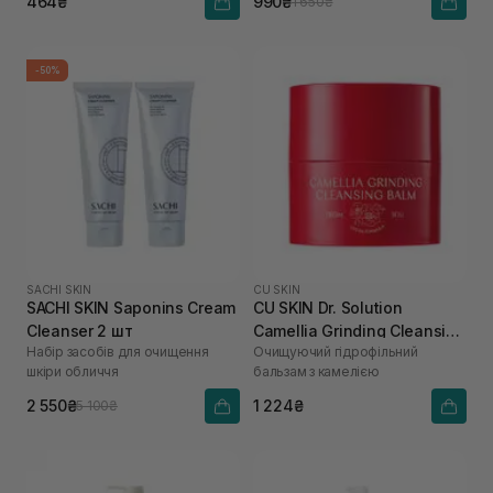
464₴
990₴
1 650₴
-50%
SACHI SKIN
CU SKIN
SACHI SKIN Saponins Cream
CU SKIN Dr. Solution
Cleanser 2 шт
Camellia Grinding Cleansing
Набір засобів для очищення
Очищуючий гідрофільний
Balm 50 г
шкіри обличчя
бальзам з камелією
2 550₴
1 224₴
5 100₴