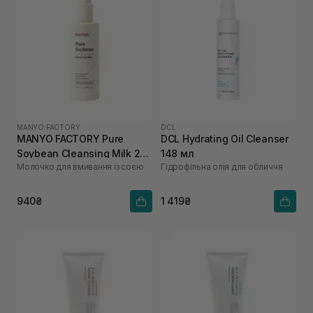
MANYO FACTORY
DCL
MANYO FACTORY Pure
DCL Hydrating Oil Cleanser
Soybean Cleansing Milk 200
148 мл
Молочко для вмивання із соєю
Гідрофільна олія для обличчя
мл
940₴
1 419₴