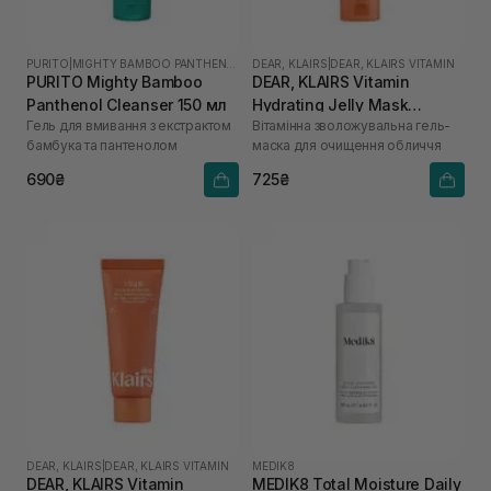
PURITO
|
MIGHTY BAMBOO PANTHENOL
DEAR, KLAIRS
|
DEAR, KLAIRS VITAMIN
PURITO Mighty Bamboo
DEAR, KLAIRS Vitamin
Panthenol Cleanser 150 мл
Hydrating Jelly Mask
Гель для вмивання з екстрактом
Вітамінна зволожувальна гель-
Cleanser 150 мл
бамбука та пантенолом
маска для очищення обличчя
690₴
725₴
DEAR, KLAIRS
|
DEAR, KLAIRS VITAMIN
MEDIK8
DEAR, KLAIRS Vitamin
MEDIK8 Total Moisture Daily