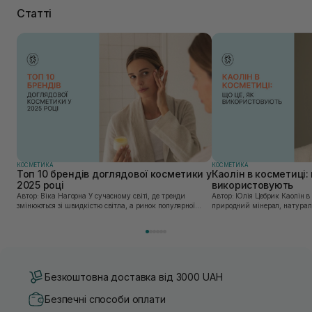
Статті
КОСМЕТИКА
КОСМЕТИКА
Топ 10 брендів доглядової косметики у
Каолін в косметиці: 
2025 році
використовують
Автор: Віка Нагорна У сучасному світі, де тренди
Автор: Юлія Цебрик Каолін в косметології – це
змінюються зі швидкістю світла, а ринок популярної
природний мінерал, натураль
косметики переповнений новими пропозиціями, вибір
безліч переваг для шкіри обл
засобу для себе стає справжнім викликом. 2025 р...
завдяки великій кількості ко
Безкоштовна доставка від 3000 UAH
Безпечні способи оплати