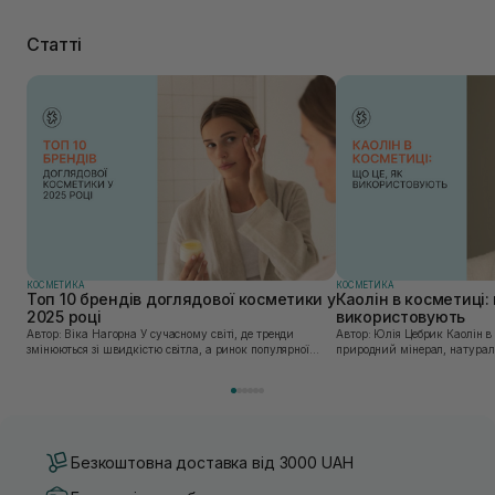
Статті
КОСМЕТИКА
КОСМЕТИКА
Топ 10 брендів доглядової косметики у
Каолін в косметиці: 
2025 році
використовують
Автор: Віка Нагорна У сучасному світі, де тренди
Автор: Юлія Цебрик Каолін в косметології – це
змінюються зі швидкістю світла, а ринок популярної
природний мінерал, натураль
косметики переповнений новими пропозиціями, вибір
безліч переваг для шкіри обл
засобу для себе стає справжнім викликом. 2025 р...
завдяки великій кількості ко
Безкоштовна доставка від 3000 UAH