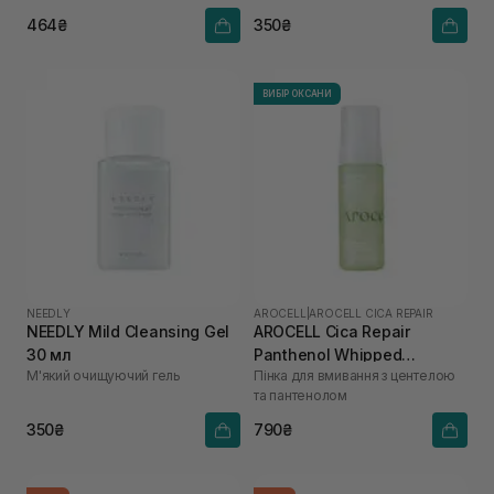
464₴
350₴
ВИБІР ОКСАНИ
NEEDLY
AROCELL
|
AROCELL CICA REPAIR
NEEDLY Mild Cleansing Gel
AROCELL Cica Repair
30 мл
Panthenol Whipped
М'який очищуючий гель
Пінка для вмивання з центелою
Cleanser 160 г
та пантенолом
350₴
790₴