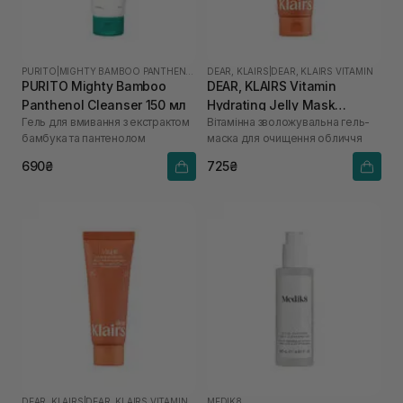
PURITO
|
MIGHTY BAMBOO PANTHENOL
DEAR, KLAIRS
|
DEAR, KLAIRS VITAMIN
PURITO Mighty Bamboo
DEAR, KLAIRS Vitamin
Panthenol Cleanser 150 мл
Hydrating Jelly Mask
Гель для вмивання з екстрактом
Вітамінна зволожувальна гель-
Cleanser 150 мл
бамбука та пантенолом
маска для очищення обличчя
690₴
725₴
DEAR, KLAIRS
|
DEAR, KLAIRS VITAMIN
MEDIK8