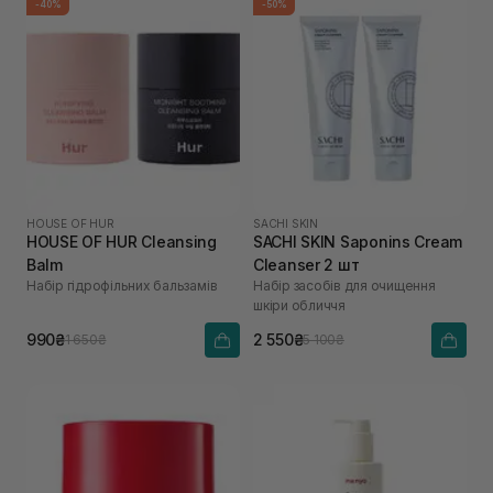
-40%
-50%
HOUSE OF HUR
SACHI SKIN
HOUSE OF HUR Cleansing
SACHI SKIN Saponins Cream
Balm
Cleanser 2 шт
Набір гідрофільних бальзамів
Набір засобів для очищення
шкіри обличчя
990₴
2 550₴
1 650₴
5 100₴