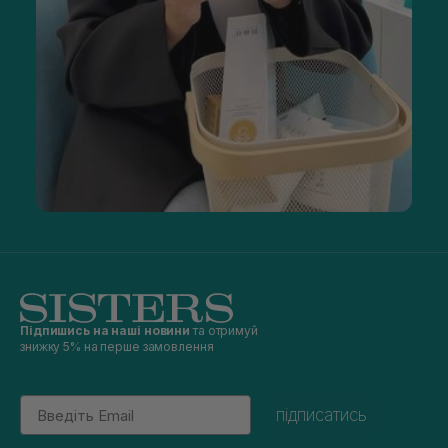
Підпишись на наші новини
та отримуй
знижку 5% на перше замовлення
Email
підписатись