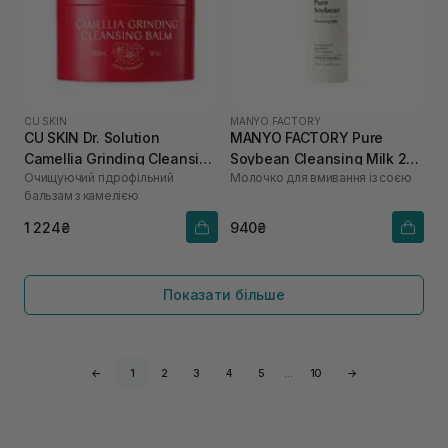
CU SKIN
MANYO FACTORY
CU SKIN Dr. Solution
MANYO FACTORY Pure
Camellia Grinding Cleansing
Soybean Cleansing Milk 200
Очищуючий гідрофільний
Молочко для вмивання із соєю
Balm 50 г
мл
бальзам з камелією
1 224₴
940₴
Показати більше
←
1
2
3
4
5
…
10
→