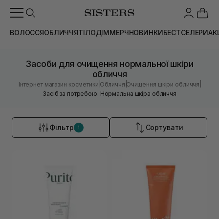
ВОЛОССЯ
ОБЛИЧЧЯ
ТІЛО
ДІМ
МЕРЧ
НОВИНКИ
БЕСТСЕЛЕРИ
АК
Засоби для очищення нормальної шкіри
обличчя
|
|
|
Інтернет магазин косметики
Обличчя
Очищення шкіри обличчя
Засіб за потребою: Нормальна шкіра обличчя
Фільтр
Сортувати
1