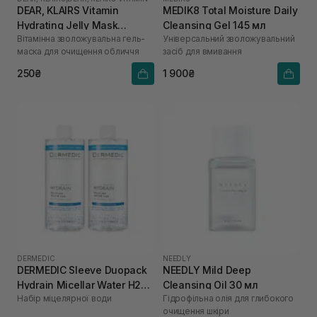
DEAR, KLAIRS Vitamin
MEDIK8 Total Moisture Daily
Hydrating Jelly Mask
Cleansing Gel 145 мл
Вітамінна зволожувальна гель-
Універсальний зволожувальний
Cleanser 20 мл
маска для очищення обличчя
засіб для вмивання
250₴
1 900₴
DERMEDIC
NEEDLY
DERMEDIC Sleeve Duopack
NEEDLY Mild Deep
Hydrain Micellar Water H2O
Cleansing Oil 30 мл
Набір міцелярної води
Гідрофільна олія для глибокого
2 х 500 мл
очищення шкіри