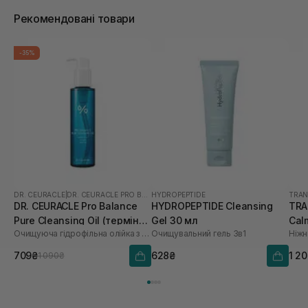
Рекомендовані товари
-35%
DR. CEURACLE
|
DR. CEURACLE PRO BALANCE
HYDROPEPTIDE
TRAN
DR. CEURACLE Pro Balance
HYDROPEPTIDE Cleansing
TRA
Pure Cleansing Oil (термін
Gel 30 мл
Cal
Очищуюча гідрофільна олійка з пробіотиками
Очищувальний гель 3в1
до 01.27р.) 155 мл
мл
709₴
628₴
1 2
1 090₴