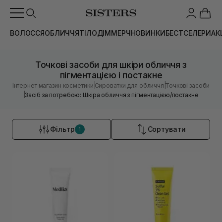
ВОЛОССЯ
ОБЛИЧЧЯ
ТІЛО
ДІМ
МЕРЧ
НОВИНКИ
БЕСТСЕЛЕРИ
АК
Точкові засоби для шкіри обличчя з
пігментацією і постакне
|
|
Інтернет магазин косметики
Сироватки для обличчя
Точкові засоби
|
Засіб за потребою: Шкіра обличчя з пігментацією/постакне
Фільтр
Сортувати
1