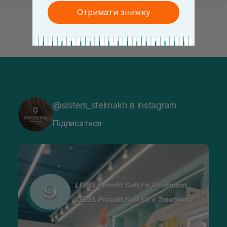
Отримати знижку
@sisters_stelmakh в Instagram
Підписатися