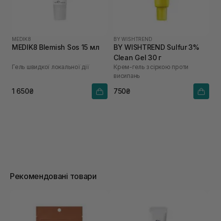
MEDIK8
BY WISHTREND
MEDIK8 Blemish Sos 15 мл
BY WISHTREND Sulfur 3%
Clean Gel 30 г
Гель швидкої локальної дії
Крем-гель з сіркою проти
висипань
1 650₴
750₴
Рекомендовані товари