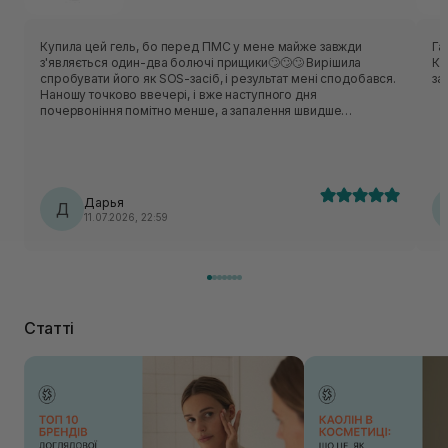
Купила цей гель, бо перед ПМС у мене майже завжди
Га
з'являється один-два болючі прищики🙄🙄🙄 Вирішила
Ко
спробувати його як SOS-засіб, і результат мені сподобався.
за
Наношу точково ввечері, і вже наступного дня
почервоніння помітно менше, а запалення швидше
проходить. Але! Варто наносити ще лише на сам прищик, а
ще трохи навколо!!! Подобається, що гель прозорий,
швидко висихає і не залишає липкості, бо не люблю вночі
відчувати щось на обличчі. Дуже економний — однієї
маленької краплі вистачає на один прищик. Тепер завжди
Дарья
лежить в косметичці на такі "екстрені" випадки 😊
Д
11.07.2026, 22:59
Статті