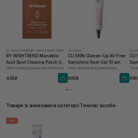
BY WISHTREND
|
BY WISHTREND MANDELIC ACID
CU SKIN
CU S
BY WISHTREND Mandelic
CU SKIN Claean-Up AV Free
CU 
Acid Spot Clearing Patch 39
Vanishing Spot Gel 10 мл
Spot
Патчі з мигдальною кислотою від висипань та постакне
Гель точковий від висипань
Точк
шт
445₴
660₴
690
Товари зі знижками в категорії Точкові засоби
-20%