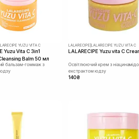
LARECIPE YUZU VITA C
LALARECIPE
|
LALARECIPE YUZU VITA C
 Yuzu Vita C 3in1
LALARECIPE Yuzu vita C Crea
eansing Balm 50 мл
й бальзам-гоммаж з
Освітлюючий крем з ніацинамід
 юдзу
екстрактом юдзу
140₴