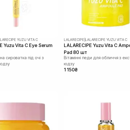
LARECIPE YUZU VITA C
LALARECIPE
|
LALARECIPE YUZU VITA C
 Yuzu Vita C Eye Serum
LALARECIPE Yuzu Vita C Amp
Pad 80 шт
а сироватка під очі з
Вітамінні педи для обличчя з ек
 юдзу
юдзу
1 150₴