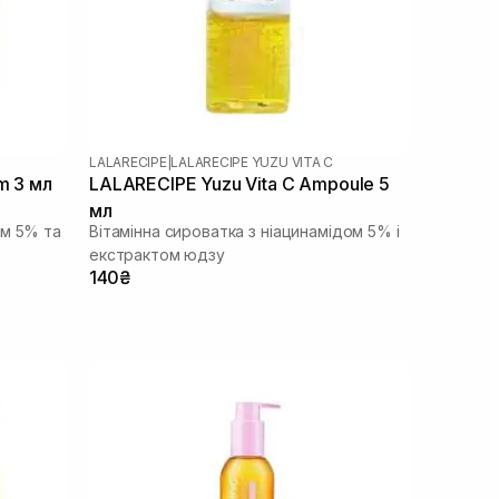
LALARECIPE
|
LALARECIPE YUZU VITA C
m 3 мл
LALARECIPE Yuzu Vita C Ampoule 5
мл
ом 5% та
Вітамінна сироватка з ніацинамідом 5% і
екстрактом юдзу
140₴