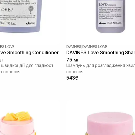
ES LOVE
DAVINES
|
DAVINES LOVE
ve Smoothing Conditioner
DAVINES Love Smoothing Sh
л
75 мл
швидкої дії для гладкості
Шампунь для розгладження хви
о волосся
волосся
543₴