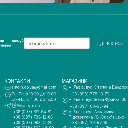
Email
ини
та отримуй
підписатись
влення
КОНТАКТИ
МАГАЗИНИ
sisters.co.ua@gmail.com
м. Львів, вул. Степана Бандер
Пн.-Пт. з 10:00 до 19:00
+38 (098) 778-13-79
Сб.-Нд. з 11:00 до 18:00
м. Львів, вул. Івана Франка, 36
Менеджер
+38 (097) 611-95-94
+38 (097) 612-54-81
м. Львів, вул. Академіка
+38 (097) 788-12-88
Підстригача, 1В (Duck's Lake)
+38 (097) 983-41-20
+38 (097) 101-97-16
+38 (068) 693-46-00
м. Рівне, вул. 16-го Липня, 15