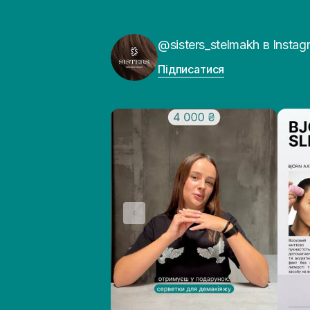
@sisters_stelmakh в Instag
Підписатися