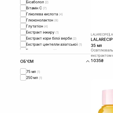
Бісаболол
(2)
Вітамін C
(7)
Гліколева кислота
(4)
Глюконолактон
(8)
Глутатіон
(4)
Екстракт інжиру
(1)
LALARECIPE
|
LA
Екстракт кори білої верби
(2)
LALARECIPE
Екстракт центелли азіатської
(1)
35 мл
Освітлювальн
Екстракт юдзу
(9)
екстрактом
Кераміди
(5)
1 035₴
ОБ'ЄМ
Колаген
(1)
Лінолева кислота
(1)
75 мл
(1)
Ніацинамід
(9)
250 мл
(1)
Олія ши
(1)
Пантенол
(1)
Саліцилова кислота
(1)