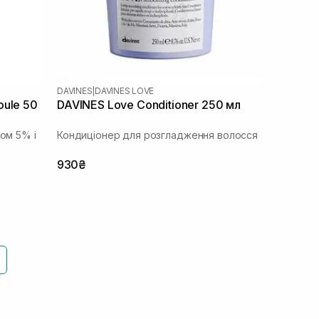
DAVINES
|
DAVINES LOVE
oule 50
DAVINES Love Conditioner 250 мл
дом 5% і
Кондиціонер для розгладження волосся
930₴