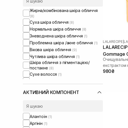
Жирна/комбінована шкіра обличчя
(8)
Суха шкіра обличчя
(8)
Нормальна шкіра обличчя
(8)
Зневоднена шкіра обличчя
(1)
LALARECIPE
|
LA
Проблемна шкіра /акне обличчя
(1)
LALARECIPE
Вікова шкіра обличчя
(9)
Gommage Cl
Чутлива шкіра обличчя
(1)
Очищувальни
Шкіра обличчя з пігментацією/
екстрактом
постакне
(8)
980₴
Сухе волосся
(1)
Пошкоджене волосся
(2)
Пористе волосся
(3)
АКТИВНИЙ КОМПОНЕНТ
Кучеряве волосся
(2)
Тонке волосся
(1)
Для розгладження волосся
(4)
Сироватки від постакне
(1)
Алантоїн
(1)
Аргінін
(1)