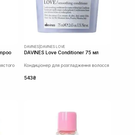
DAVINES
|
DAVINES LOVE
ampoo
DAVINES Love Conditioner 75 мл
лястого
Кондиціонер для розгладження волосся
543₴