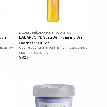
LALARECIPE
|
LALARECIPE YUZU VITA C
oule
LALARECIPE Yuzu Self Foaming 3in1
Cleanser 200 мл
страктом
Освітлювальна пінка 3-в-1 для вмивання з
екстрактом юдзу
980₴