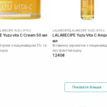
LARECIPE YUZU VITA C
LALARECIPE
|
LALARECIPE YUZU VITA C
 Yuzu vita C Cream 50 мл
LALARECIPE Yuzu Vita C Amp
мл
 крем з ніацинамідом 5% та
Вітамінна сироватка з ніацинамі
 юдзу
екстрактом юдзу
1 240₴
Показати більше