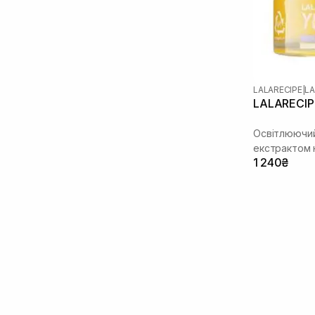
LALARECIPE
|
LA
LALARECIPE
Освітлюючий
екстрактом
1 240₴