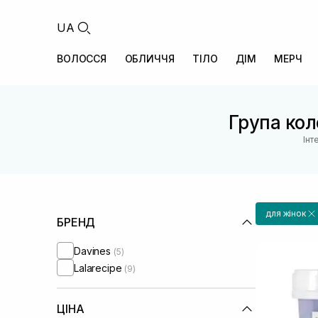
UA
ВОЛОССЯ
ОБЛИЧЧЯ
ТІЛО
ДІМ
МЕРЧ
Група кол
Інт
для жінок
БРЕНД
Davines
(5)
Lalarecipe
(9)
ЦІНА