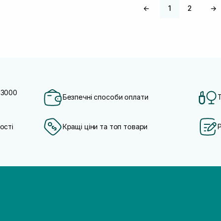
←
1
2
→
 3000
Безпечні способи оплати
ості
Кращі ціни та топ товари