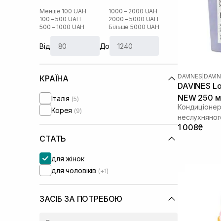
Менше 100 UAH
1000 – 2000 UAH
100 – 500 UAH
2000 – 5000 UAH
500 – 1000 UAH
Більше 5000 UAH
Від
До
DAVINES
|
DAVIN
КРАЇНА
DAVINES Lo
NEW 250 м
Італія
(5)
Кондиціонер 
Корея
(9)
неслухняног
1 008₴
СТАТЬ
для жінок
для чоловіків
(+1)
ЗАСІБ ЗА ПОТРЕБОЮ