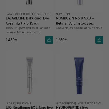
LALARECIPE
|
LALARECIPE BAKUCHINOL
NUMBUZIN
LALARECIPE Bakucinol Eye
NUMBUZIN No.9 NAD +
Cream Lift Pro 15 мл
Retinal Volumetox Eye
Ліфтинг-крем для зони навколо
Крем під очі з ретиналем та NAD
Cream 20 мл
очей з EMS-аплікатором
1 450₴
1 250₴
UIQ
|
UIQ REJUBIOME
HYDROPEPTIDE
|
HYDROPEPTIDE ANTI-WRINKLE
UIQ RejuBiome EX Lifting Eye
HYDROPEPTIDE Eye