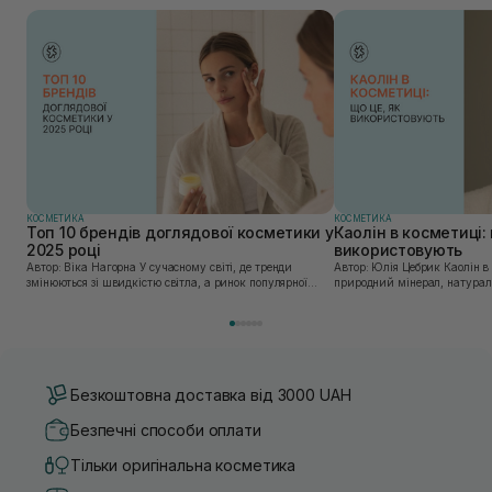
КОСМЕТИКА
КОСМЕТИКА
Топ 10 брендів доглядової косметики у
Каолін в косметиці: 
2025 році
використовують
Автор: Віка Нагорна У сучасному світі, де тренди
Автор: Юлія Цебрик Каолін в косметології – це
змінюються зі швидкістю світла, а ринок популярної
природний мінерал, натураль
косметики переповнений новими пропозиціями, вибір
безліч переваг для шкіри обл
засобу для себе стає справжнім викликом. 2025 р...
завдяки великій кількості ко
Безкоштовна доставка від 3000 UAH
Безпечні способи оплати
Тільки оригінальна косметика