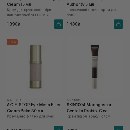
Cream 15 мл
Authority 5 мл
Крем для пружності шкіри
Інтенсивний ліфтинг-крем для
навколо очей з LED EMS-
повік
аплікатором
1 390₴
1 480₴
-20%
A.G.E. STOP
SKIN1004
A.G.E. STOP Eye Meso Filler
SKIN1004 Madagascar
Cream Balm 30 мл
Centella Probio-Cica
Крем мезо філлер для очей
Крем під очі з бакучіолом
Bakuchiol Eye Cream 20 мл