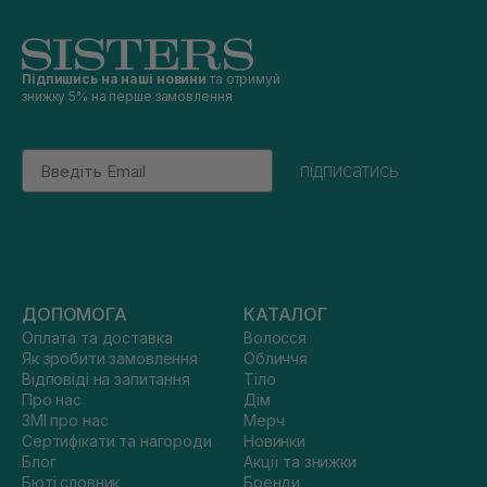
Підпишись на наші новини
та отримуй
знижку 5% на перше замовлення
Email
підписатись
ДОПОМОГА
КАТАЛОГ
Оплата та доставка
Волосся
Як зробити замовлення
Обличчя
Відповіді на запитання
Тіло
Про нас
Дім
ЗМІ про нас
Мерч
Сертифікати та нагороди
Новинки
Блог
Акції та знижки
Бюті словник
Бренди