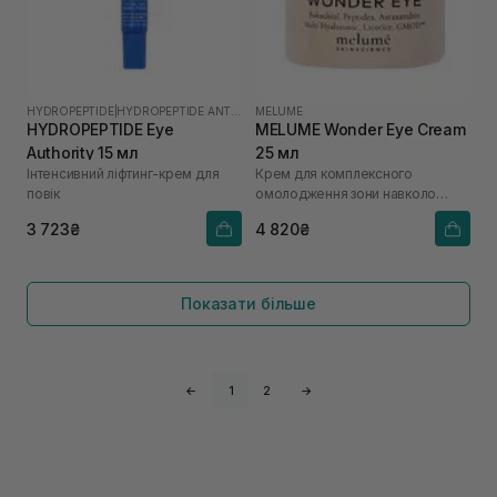
HYDROPEPTIDE
|
HYDROPEPTIDE ANTI-WRINKLE
MELUME
HYDROPEPTIDE Eye
MELUME Wonder Eye Cream
Authority 15 мл
25 мл
Інтенсивний ліфтинг-крем для
Крем для комплексного
повік
омолодження зони навколо
очей
3 723₴
4 820₴
Показати більше
←
1
2
→