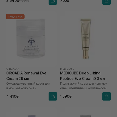
3 640₴
700₴
4 550₴
ПОДАРУНОК
CIRCADIA
MEDICUBE
CIRCADIA Renewal Eye
MEDICUBE Deep Lifting
Cream 29 мл
Peptide Eye Cream 30 мл
Омолоджувальний крем для
Підтягуючий крем для контуру
шкіри навколо очей
очей з пептидним комплексом
4 410₴
1 590₴