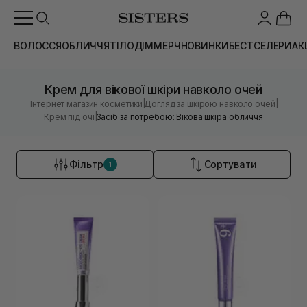
ВОЛОССЯ
ОБЛИЧЧЯ
ТІЛО
ДІМ
МЕРЧ
НОВИНКИ
БЕСТСЕЛЕРИ
АК
Крем для вікової шкіри навколо очей
|
|
Інтернет магазин косметики
Догляд за шкірою навколо очей
|
Крем під очі
Засіб за потребою: Вікова шкіра обличчя
Фільтр
Сортувати
1