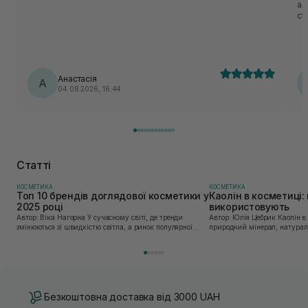
ал
ст
ме
за
за
Анастасія
А
04.08.2026, 16:44
Статті
КОСМЕТИКА
КОСМЕТИКА
Топ 10 брендів доглядової косметики у
Каолін в косметиці: 
2025 році
використовують
Автор: Віка Нагорна У сучасному світі, де тренди
Автор: Юлія Цебрик Каолін в косметології – це
змінюються зі швидкістю світла, а ринок популярної
природний мінерал, натураль
косметики переповнений новими пропозиціями, вибір
безліч переваг для шкіри обл
засобу для себе стає справжнім викликом. 2025 р...
завдяки великій кількості ко
Безкоштовна доставка від 3000 UAH