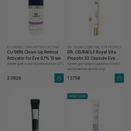
CU SKIN
|
CU SKIN RETINOL ACTIVATOR
DR. CEURACLE
|
ROYAL VITA PROPOLIS 33
CU SKIN Clean-Up Retinol
DR. CEURACLE Royal Vita
Activator for Eye 0,1% 15 мл
Propolis 33 Capsule Eye
Крем для очей із ретинолом 0,1%
Крем для шкіри навколо очей з
Cream 20 мл
екстрактом прополісу
2 082₴
1 375₴
ВИБІР ІЛОНИ