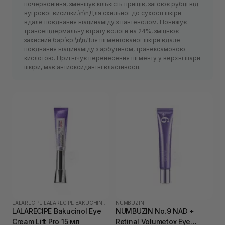
почервоніння, зменшує кількість прищів, загоює рубці від
вугрової висипки.\n\nДля схильної до сухості шкіри
вдале поєднання ніацинаміду з пантенолом. Понижує
трансепідермальну втрату вологи на 24%, зміцнює
захисний барʼєр.\n\nДля пігментованої шкіри вдале
поєднання ніацинаміду з арбутином, транексамовою
кислотою. Пригнічує перенесення пігменту у верхні шари
шкіри, має антиоксидантні властивості.
LALARECIPE
|
LALARECIPE BAKUCHINOL
NUMBUZIN
LALARECIPE Bakucinol Eye
NUMBUZIN No.9 NAD +
Cream Lift Pro 15 мл
Retinal Volumetox Eye