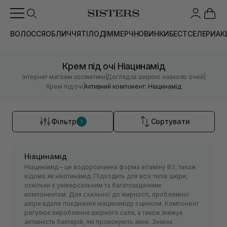
ВОЛОССЯ
ОБЛИЧЧЯ
ТІЛО
ДІМ
МЕРЧ
НОВИНКИ
БЕСТСЕЛЕРИ
АК
Крем під очі Ніацинамід
|
|
Інтернет магазин косметики
Догляд за шкірою навколо очей
|
Крем під очі
Активний компонент: Ніацинамід
Фільтр
Сортувати
1
Ніацинамід
Ніацинамід – це водорозчинна форма вітаміну B3, також
відома як нікотинамід. Підходить для всіх типів шкіри,
оскільки є універсальним та багатозадачним
компонентом. Для схильної до жирності, проблемної
шкіри вдале поєднання ніацинаміду з цинком. Компонент
регулює вироблення шкірного сала, а також знижує
активність бактерій, які провокують акне. Знімає