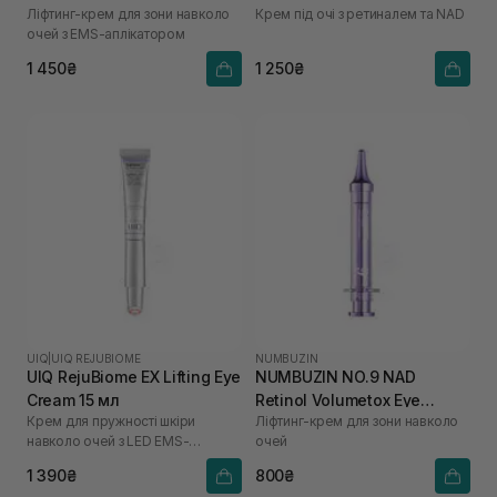
Ліфтинг-крем для зони навколо
Крем під очі з ретиналем та NAD
Cream 20 мл
очей з EMS-аплікатором
1 450₴
1 250₴
UIQ
|
UIQ REJUBIOME
NUMBUZIN
UIQ RejuBiome EX Lifting Eye
NUMBUZIN NO.9 NAD
Cream 15 мл
Retinol Volumetox Eye
Крем для пружності шкіри
Ліфтинг-крем для зони навколо
Cream 10 мл
навколо очей з LED EMS-
очей
аплікатором
1 390₴
800₴