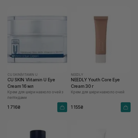
CU SKIN
|
VITAMIN U
NEEDLY
CU SKIN VIitamin U Eye
NEEDLY Youth Core Eye
Cream 16 мл
Cream 30 г
Крем для шкіри навколо очей з
Крем для шкіри навколо очей
пептидами
1 716₴
1 155₴