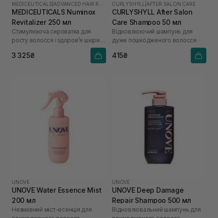
MEDICEUTICALS
|
ADVANCED HAIR RESTORATION TECHNOLOGY
CURLYSHYLL
|
AFTER SALON CARE
MEDICEUTICALS Numinox
CURLYSHYLL After Salon
Revitalizer 250 мл
Care Shampoo 50 мл
Стимулююча сироватка для
Відновлюючий шампунь для
росту волосся і здоров’я шкіри
дуже пошкодженого волосся
голови для чоловіків
3 325₴
415₴
UNOVE
UNOVE
UNOVE Water Essence Mist
UNOVE Deep Damage
200 мл
Repair Shampoo 500 мл
Незмивний міст-есенція для
Відновлювальний шампунь для