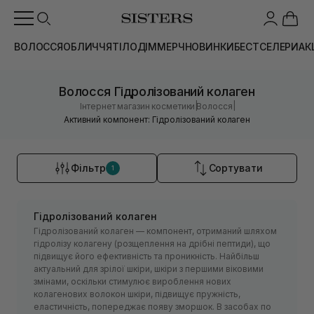
ВОЛОССЯ
ОБЛИЧЧЯ
ТІЛО
ДІМ
МЕРЧ
НОВИНКИ
БЕСТСЕЛЕРИ
АК
Волосся Гідролізований колаген
|
|
Інтернет магазин косметики
Волосся
Активний компонент: Гідролізований колаген
Фільтр
Сортувати
1
Гідролізований колаген
Гідролізований колаген — компонент, отриманий шляхом
гідролізу колагену (розщеплення на дрібні пептиди), що
підвищує його ефективність та проникність. Найбільш
актуальний для зрілої шкіри, шкіри з першими віковими
змінами, оскільки стимулює вироблення нових
колагенових волокон шкіри, підвищує пружність,
еластичність, попереджає появу зморшок. В засобах по