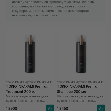
догляду за волоссям використовується як зміцнюючий
компонент, який наповнює пошкоджене волосся
структурними та поживними елементами, повертає
еластичність, м’якість та блиск.
TOKIO INKARAMI
|
TOKIO INKARAMI PREMIUM
TOKIO INKARAMI
|
TOKIO INKARAMI PREMIUM
TOKIO INKARAMI Premium
TOKIO INKARAMI Premium
Treatment 200 мл
Shampoo 200 мл
Маска для відновлення дуже
Шампунь для відновлення дуже
сухого та пошкодженого
сухого та пошкодженого
волосся
волосся
1 890₴
1 845₴