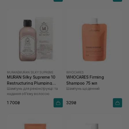
MURAN
|
MURAN SILKY SUPREME
WHOCARES
MURAN Silky Supreme 10
WHOCARES Firming
Restructuring Plumping
Shampoo 75 мл
Шампунь для реконструкції та
Шампунь щоденний
Rose Shampoo 250 мл
надання об’єму волоссю
1 700₴
329₴