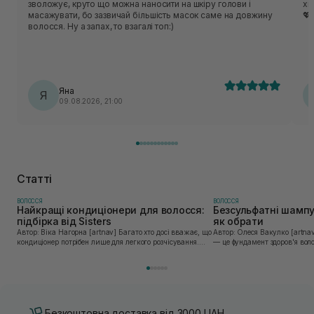
зволожує, круто що можна наносити на шкіру голови і
хв
масажувати, бо зазвичай більшість масок саме на довжину
💖
волосся. Ну а запах, то взагалі топ:)
Яна
Я
09.08.2026, 21:00
Статті
ВОЛОССЯ
ВОЛОССЯ
Найкращі кондиціонери для волосся:
Безсульфатні шампун
підбірка від Sisters
як обрати
Автор: Віка Нагорна [artnav] Багато хто досі вважає, що
Автор: Олеся Вакулко [artnav] Очищення шкіри голови
кондиціонер потрібен лише для легкого розчісування.
— це фундамент здоров'я воло
Насправді його роль значно важливіша. Під час миття
рясної піни "до скрипу", яку
шампунь відкриває кутикулу волосся...
така агресивність часто шкоди
Безкоштовна доставка від 3000 UAH