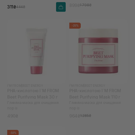
899₴
1 798₴
311₴
444₴
-25%
I'M FROM
|
BEET ENERGY
I'M FROM
|
BEET ENERGY
PHA-кислотою I`M FROM
PHA-кислотою I`M FROM
Beet Purifying Mask 30 г
Beet Purifying Mask 110 г
Глиняна маска для очищення
Глиняна маска для очищення
пор із
пор із
490₴
964₴
1 285₴
-50%