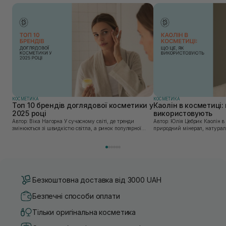
КОСМЕТИКА
КОСМЕТИКА
Топ 10 брендів доглядової косметики у
Каолін в косметиці: 
2025 році
використовують
Автор: Віка Нагорна У сучасному світі, де тренди
Автор: Юлія Цебрик Каолін в косметології – це
змінюються зі швидкістю світла, а ринок популярної
природний мінерал, натураль
косметики переповнений новими пропозиціями, вибір
безліч переваг для шкіри обл
засобу для себе стає справжнім викликом. 2025 р...
завдяки великій кількості ко
Безкоштовна доставка від 3000 UAH
Безпечні способи оплати
Тільки оригінальна косметика