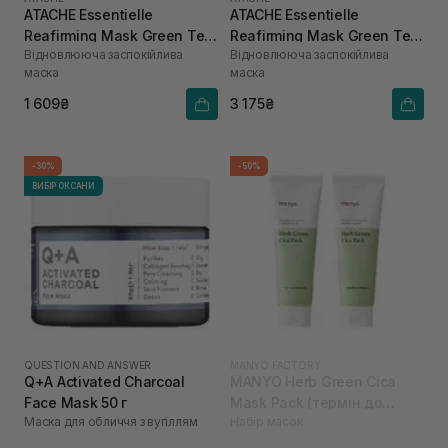
ATACHE Essentielle
ATACHE Essentielle
Reafirming Mask Green Tea
Reafirming Mask Green Tea
Відновлююча заспокійлива
Відновлююча заспокійлива
50 мл
200 мл
маска
маска
1 609₴
3 175₴
-30%
-50%
ВИБІР ОКСАНИ
QUESTION AND ANSWER
MANYO FACTORY
Q+A Activated Charcoal
MANYO Herb Green Cica
Face Mask 50 г
Mask Pack (термін до
Маска для обличчя з вугіллям
Набір масок
03.26)