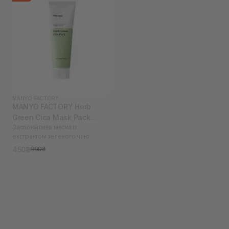
MANYO FACTORY
MANYO FACTORY Herb
Green Cica Mask Pack
Заспокійлива маска із
(термін до 03.26) 75 мл
екстрактом зеленого чаю
450₴
899₴