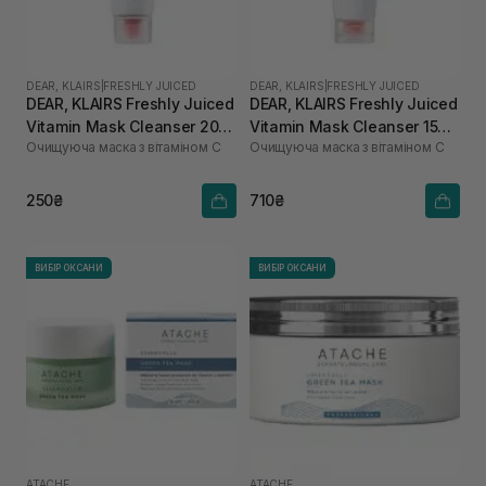
DEAR, KLAIRS
|
FRESHLY JUICED
DEAR, KLAIRS
|
FRESHLY JUICED
DEAR, KLAIRS Freshly Juiced
DEAR, KLAIRS Freshly Juiced
Vitamin Mask Cleanser 20
Vitamin Mask Cleanser 150
Очищуюча маска з вітаміном С
Очищуюча маска з вітаміном С
мл
мл
250₴
710₴
ВИБІР ОКСАНИ
ВИБІР ОКСАНИ
ATACHE
ATACHE