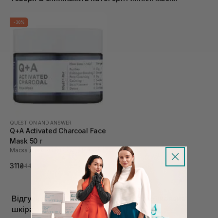
-30%
QUESTION AND ANSWER
Q+A Activated Charcoal Face
Mask 50 г
Маска для обличчя з вугіллям
311₴
444₴
Відгуки про Глиняні маски Жирна/комбінована
шкіра обличчя