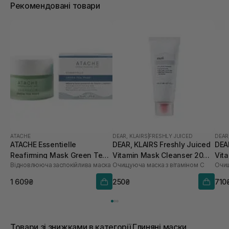
Рекомендовані товари
ATACHE
DEAR, KLAIRS
|
FRESHLY JUICED
DEAR
ATACHE Essentielle
DEAR, KLAIRS Freshly Juiced
DEA
Reafirming Mask Green Tea
Vitamin Mask Cleanser 20
Vit
Відновлююча заспокійлива маска
Очищуюча маска з вітаміном С
Очищ
50 мл
мл
мл
1 609₴
250₴
710
Товари зі знижками в категорії Глиняні маски