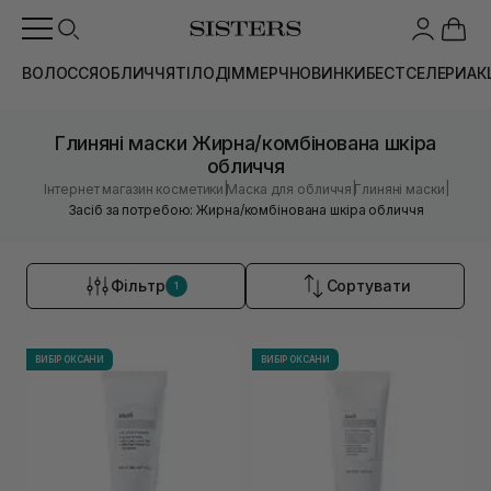
ВОЛОССЯ
ОБЛИЧЧЯ
ТІЛО
ДІМ
МЕРЧ
НОВИНКИ
БЕСТСЕЛЕРИ
АК
Глиняні маски Жирна/комбінована шкіра
обличчя
|
|
|
Інтернет магазин косметики
Маска для обличчя
Глиняні маски
Засіб за потребою: Жирна/комбінована шкіра обличчя
Фільтр
Сортувати
1
ВИБІР ОКСАНИ
ВИБІР ОКСАНИ