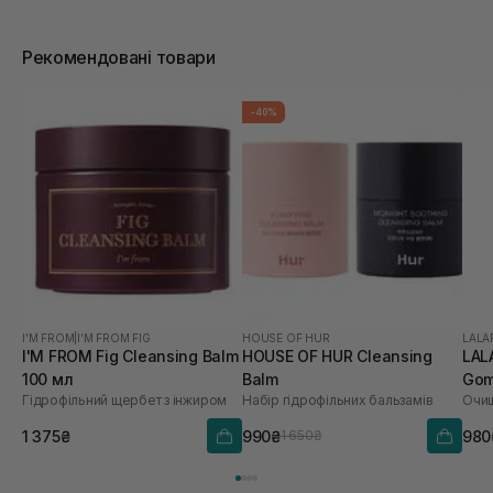
Рекомендовані товари
-40%
I'M FROM
|
I'M FROM FIG
HOUSE OF HUR
LALA
I'M FROM Fig Cleansing Balm
HOUSE OF HUR Cleansing
LAL
100 мл
Balm
Gom
Гідрофільний щербет з інжиром
Набір гідрофільних бальзамів
мл
1 375₴
990₴
980
1 650₴