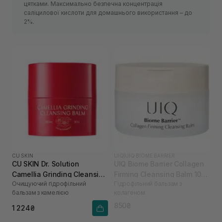
цятками. Максимально безпечна концентрація
саліцилової кислоти для домашнього використання – до
2%.
CU SKIN
UIQ
|
UIQ BIOME BARRIER
CU SKIN Dr. Solution
UIQ Biome Barrier Collagen
Camellia Grinding Cleansing
Firming Cleansing Balm 100
Очищуючий гідрофільний
Гідрофільний бальзам з
Balm 50 г
мл
бальзам з камелією
колагеном
850₴
1 224₴