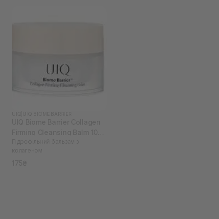
UIQ
|
UIQ BIOME BARRIER
UIQ Biome Barrier Collagen
Firming Cleansing Balm 10
Гідрофільний бальзам з
мл
колагеном
175₴