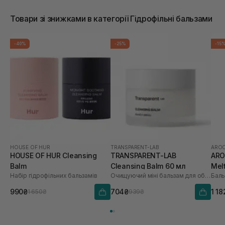
Товари зі знижками в категорії Гідрофільні бальзами
-40%
-25%
-15
HOUSE OF HUR
TRANSPARENT-LAB
AROC
HOUSE OF HUR Cleansing
TRANSPARENT-LAB
ARO
Balm
Cleansing Balm 60 мл
Mel
Набір гідрофільних бальзамів
Очищуючий міні бальзам для обличчя
990₴
704₴
1 18
1 650₴
939₴