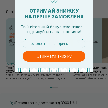
ОТРИМАЙ ЗНИЖКУ
Статті
НА ПЕРШЕ ЗАМОВЛЕНЯ
Твій вітальний бонус вже чекає —
підписуйся
на
наші новини!
email
Отримати знижку
КОСМЕТИКА
КОСМЕТИКА
Топ 10 брендів доглядової косметики у
Каолін в косметиці: 
2025 році
використовують
Автор: Віка Нагорна У сучасному світі, де тренди
Автор: Юлія Цебрик Каолін в косметології – це
змінюються зі швидкістю світла, а ринок популярної
природний мінерал, натураль
косметики переповнений новими пропозиціями, вибір
безліч переваг для шкіри обл
засобу для себе стає справжнім викликом. 2025 р...
завдяки великій кількості ко
Безкоштовна доставка від 3000 UAH