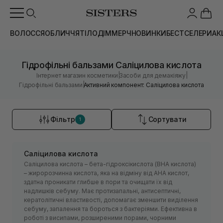
ВОЛОССЯ
ОБЛИЧЧЯ
ТІЛО
ДІМ
МЕРЧ
НОВИНКИ
БЕСТСЕЛЕРИ
АК
Гідрофільні бальзами Саліцилова кислота
|
|
Інтернет магазин косметики
Засоби для демакіяжу
|
Гідрофільні бальзами
Активний компонент: Саліцилова кислота
Фільтр
Сортувати
1
Саліцилова кислота
Саліцилова кислота – бета-гідроксікислота (ВНА кислота)
– жиророзчинна кислота, яка на відміну від АНА кислот,
здатна проникати глибше в пори та очищати їх від
надлишків себуму. Має протизапальні, антисептичні,
кератолітичні властивості, допомагає зменшити виділення
себуму, запалення та бороться з бактеріями. Ефективна в
роботі з висипами, розширеними порами, чорними