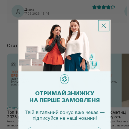
Діана
Д
17.06.2026, 18:44
Статті
ОТРИМАЙ ЗНИЖКУ
НА ПЕРШЕ ЗАМОВЛЕНЯ
КОСМЕТИКА
КОСМЕТИКА
Твій вітальний бонус вже чекає —
Топ 10 брендів доглядової косметики у
Каолін в косметиці: 
2025 році
використовують
підписуйся
на
наші новини!
Автор: Віка Нагорна У сучасному світі, де тренди
Автор: Юлія Цебрик Каолін в косметології – це
змінюються зі швидкістю світла, а ринок популярної
природний мінерал, натураль
email