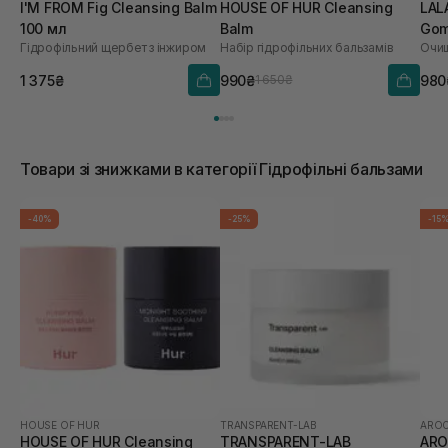
I'M FROM Fig Cleansing Balm
HOUSE OF HUR Cleansing
LAL
100 мл
Balm
Gom
Гідрофільний щербет з інжиром
Набір гідрофільних бальзамів
мл
1 375₴
990₴
980
1 650₴
Товари зі знижками в категорії Гідрофільні бальзами
-40%
-25%
-15
HOUSE OF HUR
TRANSPARENT-LAB
AROC
HOUSE OF HUR Cleansing
TRANSPARENT-LAB
ARO