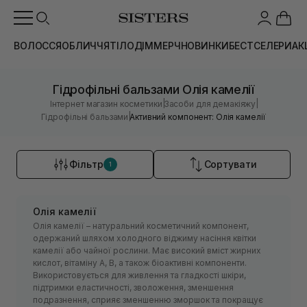
ВОЛОССЯ
ОБЛИЧЧЯ
ТІЛО
ДІМ
МЕРЧ
НОВИНКИ
БЕСТСЕЛЕРИ
АК
Гідрофільні бальзами Олія камелії
|
|
Інтернет магазин косметики
Засоби для демакіяжу
|
Гідрофільні бальзами
Активний компонент: Олія камелії
Фільтр
Сортувати
1
Олія камелії
Олія камелії – натуральний косметичний компонент,
одержаний шляхом холодного віджиму насіння квітки
камелії або чайної рослини. Має високий вміст жирних
кислот, вітаміну А, В, а також біоактивні компоненти.
Використовується для живлення та гладкості шкіри,
підтримки еластичності, зволоження, зменшення
подразнення, сприяє зменшенню зморшок та покращує