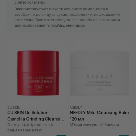
синтез колагену.
Використовується в якості активного компонента в
засобах по догляду за сухим, ослабленим, пошкодженим
волоссям. Також застосовується в засобах після засмаги
для заспокоєння та пом'якшення шкіри.
CU SKIN
NEEDLY
CU SKIN Dr. Solution
NEEDLY Mild Cleansing Balm
Camellia Grinding Cleansing
120 мл
Очищуючий гідрофільний
М'який очищуючий бальзам
Balm 50 г
бальзам з камелією