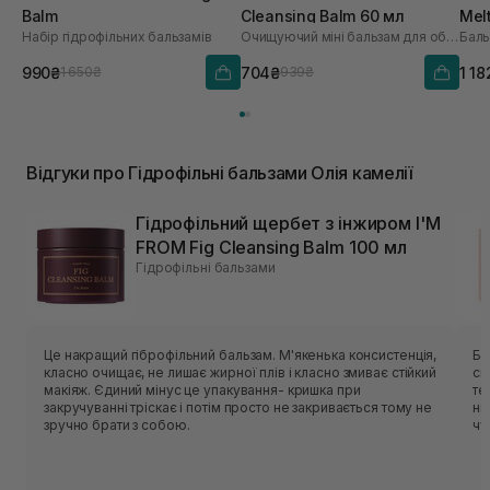
Balm
Cleansing Balm 60 мл
Mel
Набір гідрофільних бальзамів
Очищуючий міні бальзам для обличчя
990₴
704₴
1 18
1 650₴
939₴
Відгуки про Гідрофільні бальзами Олія камелії
Гідрофільний щербет з інжиром I'M
FROM Fig Cleansing Balm 100 мл
Гідрофільні бальзами
Це накращий гіброфільний бальзам. М'якенька консистенція,
Ба
класно очищає, не лишає жирної плів і класно змиває стійкий
ск
макіяж. Єдиний мінус це упакування- кришка при
те
закручуванні тріскає і потім просто не закривається тому не
ні
зручно брати з собою.
чу