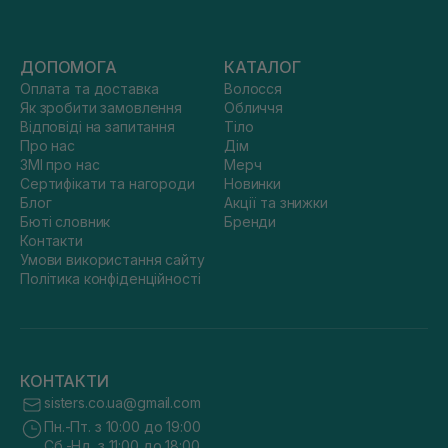
ДОПОМОГА
КАТАЛОГ
Оплата та доставка
Волосся
Як зробити замовлення
Обличчя
Відповіді на запитання
Тіло
Про нас
Дім
ЗМІ про нас
Мерч
Сертифікати та нагороди
Новинки
Блог
Акції та знижки
Бюті словник
Бренди
Контакти
Умови використання сайту
Політика конфіденційності
КОНТАКТИ
sisters.co.ua@gmail.com
Пн.-Пт. з 10:00 до 19:00
Сб.-Нд. з 11:00 до 18:00