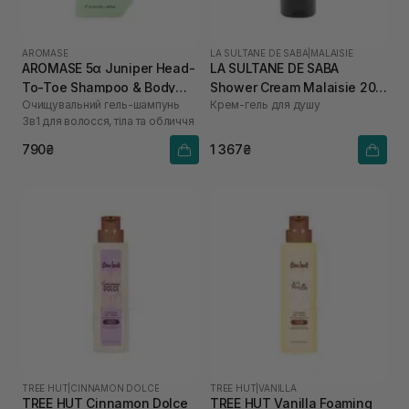
AROMASE
LA SULTANE DE SABA
|
MALAISIE
AROMASE 5α Juniper Head-
LA SULTANE DE SABA
To-Toe Shampoo & Body
Shower Cream Malaisie 200
Очищувальний гель-шампунь
Крем-гель для душу
Wash 260 мл
мл
3в1 для волосся, тіла та обличчя
790₴
1 367₴
TREE HUT
|
CINNAMON DOLCE
TREE HUT
|
VANILLA
TREE HUT Cinnamon Dolce
TREE HUT Vanilla Foaming