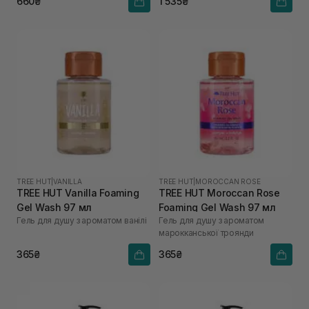
660₴
1 535₴
TREE HUT
|
VANILLA
TREE HUT
|
MOROCCAN ROSE
TREE HUT Vanilla Foaming
TREE HUT Moroccan Rose
Gel Wash 97 мл
Foaming Gel Wash 97 мл
Гель для душу з ароматом ванілі
Гель для душу з ароматом
марокканської троянди
365₴
365₴