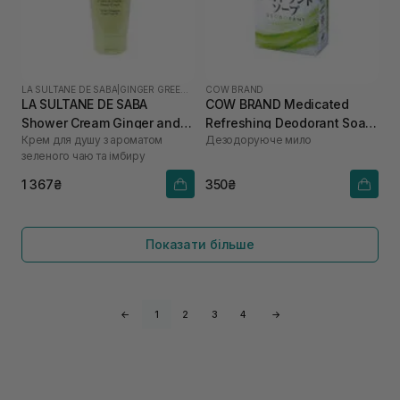
LA SULTANE DE SABA
|
GINGER GREEN TEA
COW BRAND
LA SULTANE DE SABA
COW BRAND Medicated
Shower Cream Ginger and
Refreshing Deodorant Soap
Крем для душу з ароматом
Дезодоруюче мило
Green Tea 200 мл
125 г
зеленого чаю та імбиру
1 367₴
350₴
Показати більше
←
1
2
3
4
→