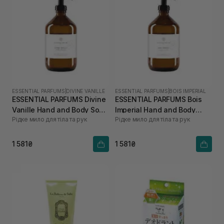
ESSENTIAL PARFUMS
|
DIVINE VANILLE
ESSENTIAL PARFUMS
|
BOIS IMPERIAL
ESSENTIAL PARFUMS Divine
ESSENTIAL PARFUMS Bois
Vanille Hand and Body Soap
Imperial Hand and Body
Рідке мило для тіла та рук
Рідке мило для тіла та рук
500 мл
Soap 500 мл
1 581₴
1 581₴