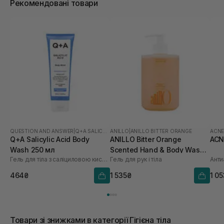
Рекомендовані товари
QUESTION AND ANSWER
|
Q+A SALICYLIC ACID
ANILLO
|
ANILLO BITTER ORANGE
ACN
Q+A Salicylic Acid Body
ANILLO Bitter Orange
ACN
Wash 250 мл
Scented Hand & Body Wash
Гель для тіла з саліциловою кислотою
Гель для рук і тіла
Анти
450 мл
464₴
1 535₴
1 0
Товари зі знижками в категорії Гігієна тіла