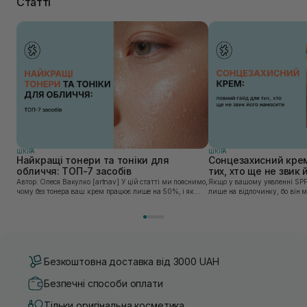
Статті
ШКIРА
ШКIРА
Найкращі тонери та тоніки для
Сонцезахисний крем
обличчя: ТОП-7 засобів
тих, хто ще не звик
Автор: Олеся Вакулко [artnav] У цій статті ми пояснимо,
Якщо у вашому уявленні SPF
чому без тонера ваш крем працює лише на 50%, і як
лише на відпочинку, бо він 
знайти засіб під потреби саме вашої шкіри. Хибною є
шкірі, може бути вибагливи
думка, що тонізація — це зайвий е...
чи скочується під макіяжем і
Безкоштовна доставка від 3000 UAH
Безпечні способи оплати
Тільки оригінальна косметика