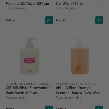
Foaming Gel Wash 532 мл
Gel Wash 532 мл
Гель для душу
Гель для душу
640₴
640₴
CRUMB
|
CRUMB WHITE STRAWBERRIES
ANILLO
|
ANILLO BITTER ORANGE
CRUMB White Strawberries
ANILLO Bitter Orange
Body Wash 300 мл
Scented Hand & Body Wash
Гель для душу
Гель для рук і тіла
450 мл