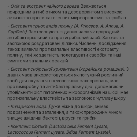
-
Олія та екстракт чайного дерева
. Вважається
природним антибіотиком та дезодорантом з високою
активністю проти патогенних мікроорганізмів та грибків.
- Екстракти трьох видів полину (A. Princeps, A. Annua, A.
Capillaris).
Застосовують з давніх часів як природний
антибактеріальний та протигрибковий засіб. Загоює та
заспокоює роздратовані ділянки. Численні дослідження
також виявили протизапальні властивості екстракту
полину, такі як здатність полегшувати свербіж та інші
симптоми запальних реакцій.
-
Екстракт сибірської хризантеми (корейська ромашка).
З
давніх часів використовується як потужний рослинний
засіб для лікування гінекологічних захворювань, має
протимікробну та антибактеріальну дію, допомагаючи
уповільнити ріст патогенних мікроорганізмів на шкірі, має
протизапальну властивість та заспокоює чутливу шкіру.
- Кипарисова вода.
Дуже ніжна до шкіри, знімає
подразнення та запалення, а також природним чином
знищує шкідливі бактерії, віруси та грибки.
- Комплекс біотиків (Lactobacillus Ferment Lysate,
Lactococcus Ferment Lysate, Bifida Ferment Lysate).