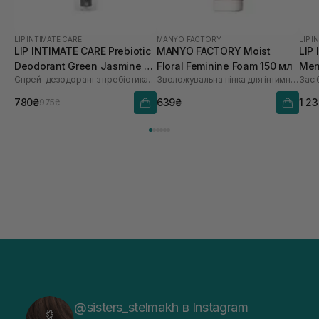
LIP INTIMATE CARE
MANYO FACTORY
LIP I
LIP INTIMATE CARE Prebiotic
MANYO FACTORY Moist
LIP
Deodorant Green Jasmine 50
Floral Feminine Foam 150 мл
Men
Спрей-дезодорант з пребіотиками
Зволожувальна пінка для інтимної гігієни
мл
780₴
639₴
1 2
975₴
@sisters_stelmakh в Instagram