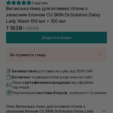
4 відгуків
Веганська пінка для інтимної гігієни з
запасним блоком CU SKIN Dr.Solution Daisy
Lady Wash 150 мл + 150 мл
1 163₴
1 368₴
Додати в кошик
Як отримати товар
Доставка Новою Поштою
В наявності
Безкоштовна
доставка на суму від 3000 UAH
Самовивіз м. Луцьк, вул. Винниченка 4
Безпечна
та швидка оплата карткою на сайті
В наявності
Лише
сертифікована продукція
від офіційних
Самовивіз м. Львів, вул. Академіка Підстригача, 1В
партнерів
(Duck’s Lake)
Персональна
система бонусів
, лояльності та знижок
В наявності
Самовивіз м. Львів, вул. Івана Франка 36
В наявності
Опис Веганська пінка для інтимної гігієни з
Самовивіз м. Львів, вул. Степана Бандери 45
запасним блоком CU SKIN Dr.Solution Daisy Lady