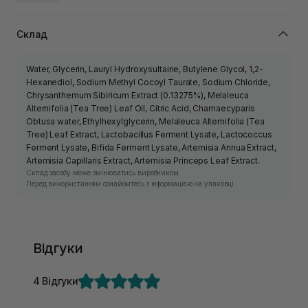
Склад
Water, Glycerin, Lauryl Hydroxysultaine, Butylene Glycol, 1,2-
Hexanediol, Sodium Methyl Cocoyl Taurate, Sodium Chloride,
Chrysanthemum Sibiricum Extract (0.13275%), Melaleuca
Alternifolia (Tea Tree) Leaf Oil, Citric Acid, Chamaecyparis
Obtusa water, Ethylhexylglycerin, Melaleuca Alternifolia (Tea
Tree) Leaf Extract, Lactobacillus Ferment Lysate, Lactococcus
Ferment Lysate, Bifida Ferment Lysate, Artemisia Annua Extract,
Artemisia Capillaris Extract, Artemisia Princeps Leaf Extract.
Склад засобу може змінюватись виробником.
Перед використанням ознайомтесь з інформацією на упаковці.
Відгуки
4 Відгуки