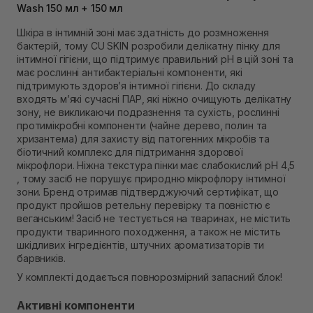
Wash 150 мл + 150 мл
В наявності
Самовивіз м. Рівне, вул. 16-го Липня, 15
Шкіра в інтимній зоні має здатність до розмноження
В наявності
бактерій, тому CU SKIN розробили делікатну пінку для
Самовивіз м. Рівне, вул. Кулика і Гудачека 23 (ТЦ
інтимної гігієни, що підтримує правильний рН в цій зоні та
Екватор)
має рослинні антибактеріальні компоненти, які
В наявності
підтримують здоров’я інтимної гігієни. До складу
входять м’які сучасні ПАР, які ніжно очищують делікатну
зону, не викликаючи подразнення та сухість, рослинні
протимікробні компоненти (чайне дерево, полин та
хризантема) для захисту від патогенних мікробів та
біотичний комплекс для підтримання здорової
мікрофлори. Ніжна текстура пінки має слабокислий рН 4,5
, тому засіб не порушує природню мікрофлору інтимної
зони. Бренд отримав підтверджуючий сертифікат, що
продукт пройшов ретельну перевірку та повністю є
веганським! Засіб не тестується на тваринах, не містить
продукти тваринного походження, а також не містить
шкідливих інгредієнтів, штучних ароматизаторів ти
барвників.
У комплекті додається повнорозмірний запасний блок!
Активні компоненти