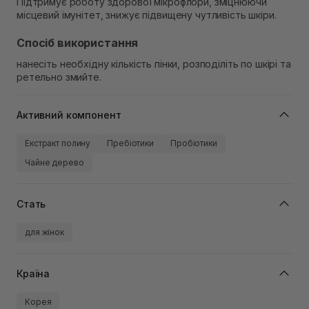
Підтримує роботу здорової мікрофлори, зміцнюючи
місцевий імунітет, знижує підвищену чутливість шкіри.
Спосіб використання
нанесіть необхідну кількість пінки, розподіліть по шкірі та
ретельно змийте.
Активний компонент
Екстракт полину
Пребіотики
Пробіотики
Чайне дерево
Стать
для жінок
Країна
Корея