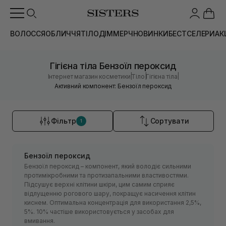
ВОЛОССЯ
ОБЛИЧЧЯ
ТІЛО
ДІМ
МЕРЧ
НОВИНКИ
БЕСТСЕЛЕРИ
АК
Гігієна тіла Бензоїл пероксид
|
|
|
Інтернет магазин косметики
Тіло
Гігієна тіла
Активний компонент: Бензоїл пероксид
Фільтр
Сортувати
1
Бензоїл пероксид
Бензоїл пероксид – компонент, який володіє сильними
протимікробними та протизапальними властивостями.
Підсушує верхні клітини шкіри, цим самим сприяє
відлущенню рогового шару, покращує насичення клітин
киснем. Оптимальна концентрація для використання 2,5%,
5%. 10% частіше використовується у засобах для
вмивання.