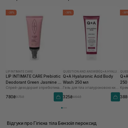
-20%
-30%
-30
LIP INTIMATE CARE
QUESTION AND ANSWER
|
Q+A HYALURONIC ACID
QUES
LIP INTIMATE CARE Prebiotic
Q+A Hyaluronic Acid Body
Q+A
Deodorant Green Jasmine 50
Wash 250 мл
250
Спрей-дезодорант з пребіотиками
Гель для тіла з гіалуроновою кислотою
Крем
мл
780₴
325₴
388
975₴
464₴
Відгуки про Гігієна тіла Бензоїл пероксид