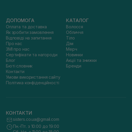
ДОПОМОГА
КАТАЛОГ
Оплата та доставка
Волосся
Як зробити замовлення
Обличчя
Відповіді на запитання
Тіло
Про нас
Дім
ЗМІ про нас
Мерч
Сертифікати та нагороди
Новинки
Блог
Акції та знижки
Бюті словник
Бренди
Контакти
Умови використання сайту
Політика конфіденційності
КОНТАКТИ
sisters.co.ua@gmail.com
Пн.-Пт. з 10:00 до 19:00
Сб.-Нд. з 11:00 до 18:00