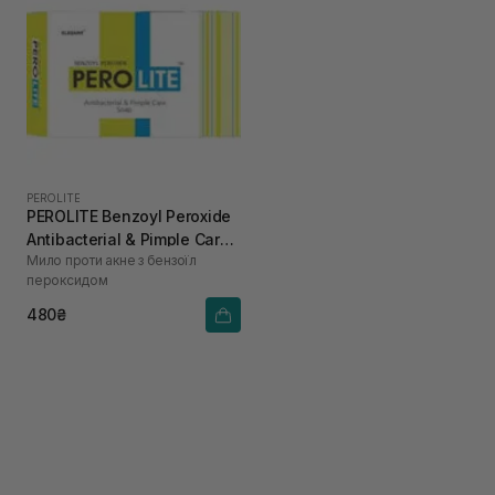
PEROLITE
PEROLITE Benzoyl Peroxide
Antibacterial & Pimple Care
Мило проти акне з бензоїл
Soap 75 г
пероксидом
480₴