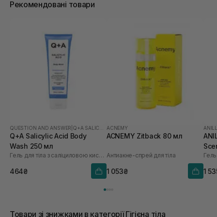
Рекомендовані товари
QUESTION AND ANSWER
|
Q+A SALICYLIC ACID
ACNEMY
ANIL
Q+A Salicylic Acid Body
ACNEMY Zitback 80 мл
ANI
Wash 250 мл
Sce
Гель для тіла з саліциловою кислотою
Антиакне-спрей для тіла
Гель 
450
464₴
1 053₴
1 5
Товари зі знижками в категорії Гігієна тіла