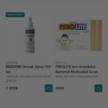
ВИБІР ОКСАНИ
BRADERM
PEROLITE
BRADERM Dorsak Spray 100
PEROLITE Anti Acne&Anti
мл
Bacterial Medicated Soap
Активний протизапальний спрей
Мило від акне з кліндаміцином
75 г
для тіла
2 400₴
480₴