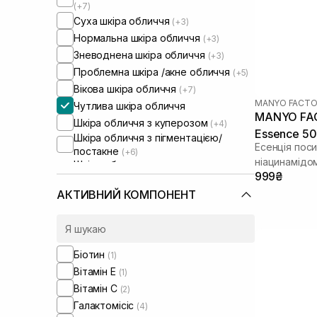
(+7)
Суха шкіра обличчя
(+3)
Нормальна шкіра обличчя
(+3)
Зневоднена шкіра обличчя
(+3)
Проблемна шкіра /акне обличчя
(+5)
Вікова шкіра обличчя
(+7)
MANYO FACTO
Чутлива шкіра обличчя
MANYO FACT
Шкіра обличчя з куперозом
(+4)
Essence 50
Шкіра обличчя з пігментацією/
Есенція поси
постакне
(+6)
ніацинамідо
Шкіра обличчя з розширеними
999₴
порами
(+7)
Шкіра обличчя з порушеним
АКТИВНИЙ КОМПОНЕНТ
барʼєром
(+4)
Шкіра обличчя з порушеним
мікробіомом
(+1)
Сироватки від постакне
(+4)
Біотин
(1)
Вітамін Е
(1)
Вітамін C
(2)
Галактомісіс
(4)