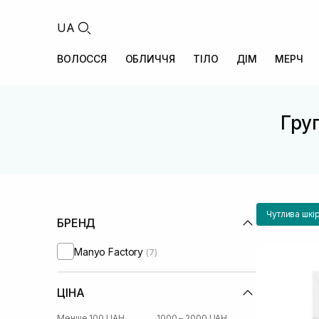
UA
ВОЛОССЯ
ОБЛИЧЧЯ
ТІЛО
ДІМ
МЕРЧ
Груп
Чутлива шкі
БРЕНД
Manyo Factory
(7)
ЦІНА
Менше 100 UAH
1000 – 2000 UAH