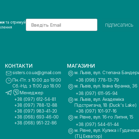
Email
ини
та отримуй
підписатись
влення
КОНТАКТИ
МАГАЗИНИ
sisters.co.ua@gmail.com
м. Львів, вул. Степана Бандер
Пн.-Пт. з 10:00 до 19:00
+38 (098) 778-13-79
Сб.-Нд. з 11:00 до 18:00
м. Львів, вул. Івана Франка, 36
Менеджер
+38 (097) 611-95-94
+38 (097) 612-54-81
м. Львів, вул. Академіка
+38 (097) 788-12-88
Підстригача, 1В (Duck's Lake)
+38 (097) 983-41-20
+38 (097) 101-97-16
+38 (068) 693-46-00
м. Рівне, вул. 16-го Липня, 15
+38 (068) 951-22-86
+38 (097) 544-61-44
м. Рівне, вул. Кулика і Гудачека
(ТЦ Екватор)