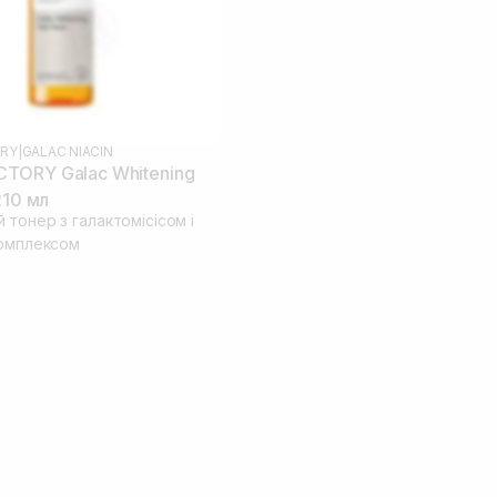
RY
|
GALAC NIACIN
TORY Galac Whitening
210 мл
тонер з галактомісісом і
комплексом