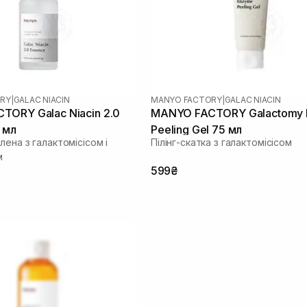
RY
|
GALAC NIACIN
MANYO FACTORY
|
GALAC NIACIN
ORY Galac Niacin 2.0
MANYO FACTORY Galactomy
 мл
Peeling Gel 75 мл
лена з галактомісісом і
Пілінг-скатка з галактомісісом
м
599₴