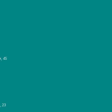
и, 45
, 23