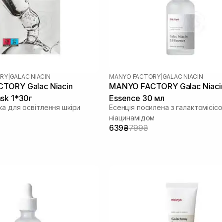
RY
|
GALAC NIACIN
MANYO FACTORY
|
GALAC NIACIN
TORY Galac Niacin
MANYO FACTORY Galac Niaci
sk 1*30г
Essence 30 мл
ка для освітлення шкіри
Есенція посилена з галактомісісо
ніацинамідом
639₴
799₴