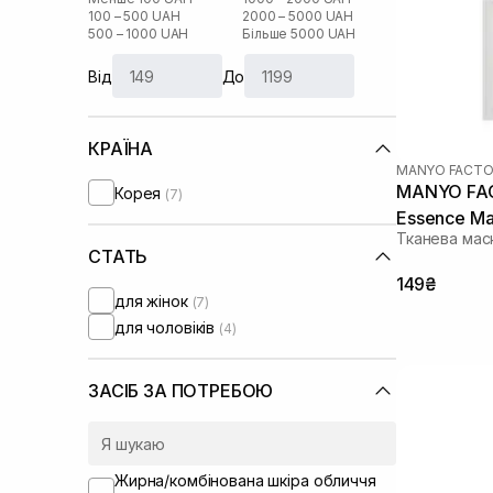
100 – 500 UAH
2000 – 5000 UAH
500 – 1000 UAH
Більше 5000 UAH
Від
До
КРАЇНА
MANYO FACTO
MANYO FAC
Корея
(7)
Essence Ma
Тканева мас
СТАТЬ
149₴
для жінок
(7)
для чоловіків
(4)
ЗАСІБ ЗА ПОТРЕБОЮ
Жирна/комбінована шкіра обличчя