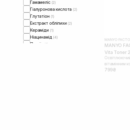
Гамамеліс
(2)
Гіалуронова кислота
(2)
Глутатіон
(1)
Екстракт обліпихи
(2)
Кераміди
(1)
Ніацинамід
(4)
MANYO FACTO
Папаїн
(1)
MANYO FAC
Пантенол
(3)
Vita Toner 
Освітлюючий 
Сквалан
(1)
вітамінним 
799₴