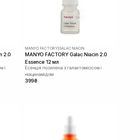
MANYO FACTORY
|
GALAC NIACIN
n 2.0
MANYO FACTORY Galac Niacin 2.0
Essence 12 мл
м і
Есенція посилена з галактомісісом і
ніацинамідом
399₴