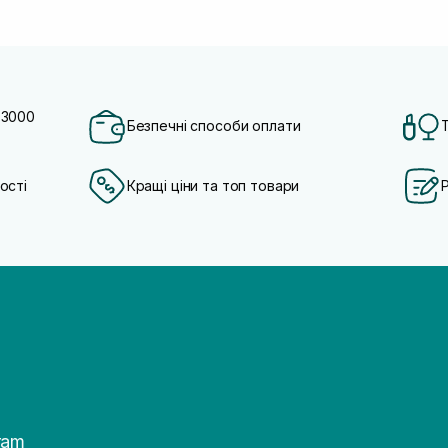
 3000
Безпечні способи оплати
ості
Кращі ціни та топ товари
ram