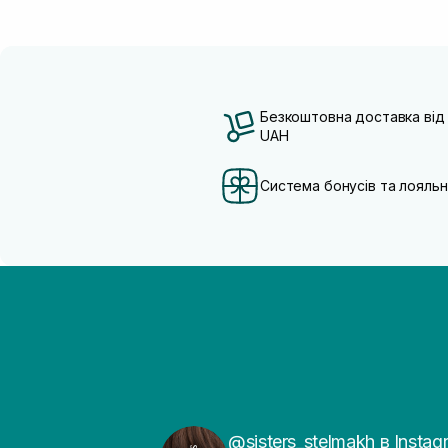
Безкоштовна доставка від
UAH
Система бонусів та лояльн
@sisters_stelmakh в Instag