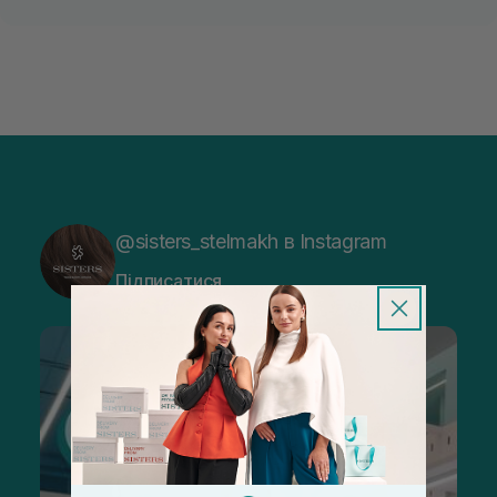
@sisters_stelmakh в Instagram
Підписатися