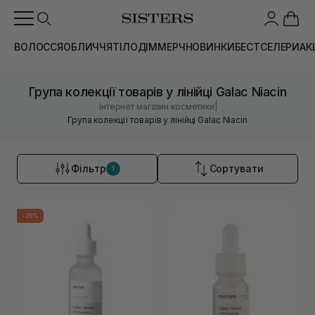
ВОЛОССЯ
ОБЛИЧЧЯ
ТІЛО
ДІМ
МЕРЧ
НОВИНКИ
БЕСТСЕЛЕРИ
АК
Група колекції товарів у лінійці Galac Niacin
|
Інтернет магазин косметики
Група колекції товарів у лінійці Galac Niacin
Фільтр
Сортувати
1
-20%