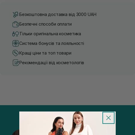
Безкоштовна доставка від 3000 UAH
Безпечні способи оплати
Тільки оригінальна косметика
Система бонусів та лояльності
Кращі ціни та топ товари
Рекомендації від косметологів
@sisters_stelmakh в Instagram