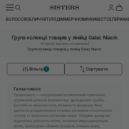
ВОЛОССЯ
ОБЛИЧЧЯ
ТІЛО
ДІМ
МЕРЧ
НОВИНКИ
БЕСТСЕЛЕРИ
АК
Група колекції товарів у лінійці Galac Niacin
|
Інтернет магазин косметики
Група колекції товарів у лінійці Galac Niacin
Фільтр
Сортувати
1
Галактомісіс
Галактомісіс — натуральний косметичний компонент,
отриманий шляхом ферментації дріжджових грибів.
Багатий на амінокислоти, вітаміни та мінерали. Має
здатність розщеплювати поживні речовини і посилювати
ступінь їх засвоєння клітинами шкіри. Завдяки цьому він
відновлює цілісність клітин, посилює мікроциркуляцію
крові, прискорює обмінні процеси, очищає шкіру,