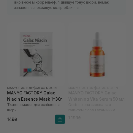
вирівнює мікрорельєф, підвищує тонус шкіри, знімає
запалення, покращує колір обличчя.
MANYO FACTORY
|
GALAC NIACIN
MANYO FACTORY
|
GALAC NIACIN
MANYO FACTORY Galac
MANYO FACTORY Galac
Niacin Essence Mask 1*30г
Whitening Vita Serum 50 мл
Тканева маска для освітлення
Освітлююча сироватка з
шкіри
галактомісісом і вітамінним
комплексом
1 199₴
149₴