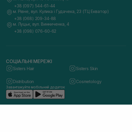
+38 (097) 544-61-44
м. Рівне, вул. Кулика і Гудачека, 23 (ТЦ Екватор)
+38 (068) 209-34-88
м. Луцьк, вул. Винниченка, 4
+38 (098) 076-60-62
СОЦІАЛЬНІ МЕРЕЖІ
Sisters Hair
Sisters Skin
Distribution
Cosmetology
Завантажуйте мобільний додаток
© 2026 sisters.co.ua. Всі права захищено