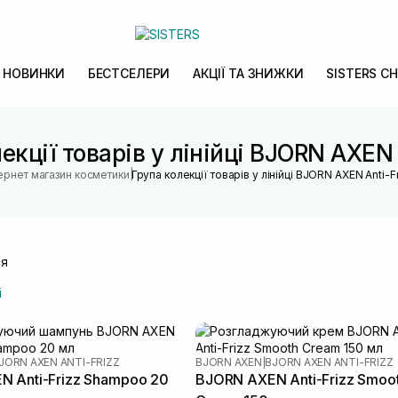
НОВИНКИ
БЕСТСЕЛЕРИ
АКЦІЇ ТА ЗНИЖКИ
SISTERS CH
екції товарів у лінійці BJORN AXEN 
|
тернет магазин косметики
Група колекції товарів у лінійці BJORN AXEN Anti-F
ся
і
JORN AXEN ANTI-FRIZZ
BJORN AXEN
|
BJORN AXEN ANTI-FRIZZ
 Anti-Frizz Shampoo 20
BJORN AXEN Anti-Frizz Smoo