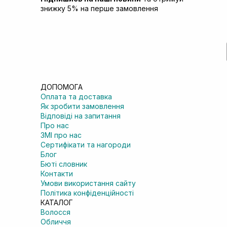
знижку 5% на перше замовлення
ДОПОМОГА
Оплата та доставка
Як зробити замовлення
Відповіді на запитання
Про нас
ЗМІ про нас
Сертифікати та нагороди
Блог
Бюті словник
Контакти
Умови використання сайту
Політика конфіденційності
КАТАЛОГ
Волосся
Обличчя