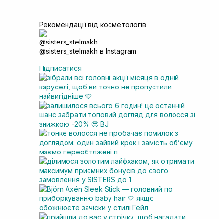
Рекомендації від косметологів
@sisters_stelmakh в Instagram
Підписатися