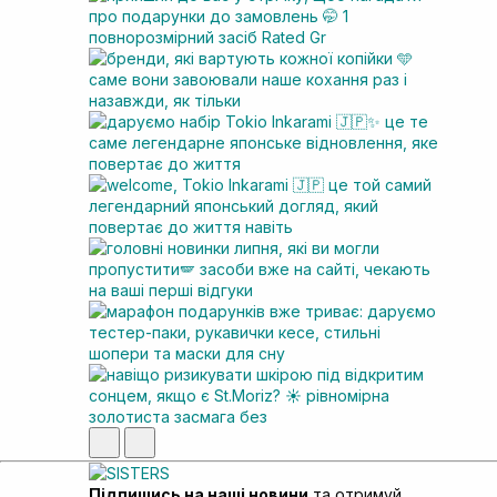
Підпишись на наші новини
та отримуй