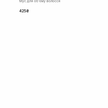
Мус для об'єму волосся
425₴