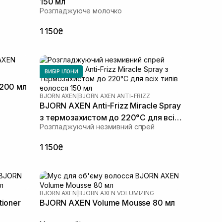
150 мл
Розгладжуюче молочко
1 150₴
ВИБІР ІЛОНИ
 200 мл
BJORN AXEN
|
BJORN AXEN ANTI-FRIZZ
BJORN AXEN Anti-Frizz Miracle Spray
з термозахистом до 220°C для всіх
Розгладжуючий незмивний спрей
типів волосся 150 мл
1 150₴
BJORN AXEN
|
BJORN AXEN VOLUMIZING
tioner
BJORN AXEN Volume Mousse 80 мл