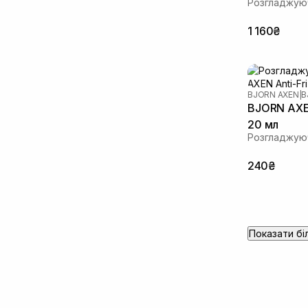
Розгладжую
1 160₴
BJORN AXEN
|
B
BJORN AXEN
20 мл
Розгладжую
240₴
Показати бі