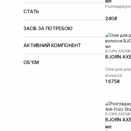
мл
Більше 5000 UAH
Швеція
(10)
Розгладжую
Від
СТАТЬ
До
240₴
для жінок
(10)
для чоловіків
(1)
ЗАСІБ ЗА ПОТРЕБОЮ
Сухе волосся
Пошкоджене волосся
(+11)
АКТИВНИЙ КОМПОНЕНТ
Пористе волосся
(+11)
Кучеряве
волосся
(+7)
Фарбоване волосся
(+4)
BJORN AXEN
|
B
Тонке волосся
(+15)
Ламке волосся
BJORN AXEN
(+3)
Для обʼєму волосся
(+12)
Для
ОБ'ЄМ
Бетаїн
(1)
Гідролізований кератин
(3)
розгладження волосся
(+8)
Гліцерин
(1)
Молочна кислота
(1)
Олія
Oлія для ро
250 мл
(1)
аргани
(9)
Олія соняшнику
(2)
Пантенол
волосся
(1)
Пребіотики
(5)
Протеїни
(6)
1 675₴
Токоферол
(1)
BJORN AXEN
|
B
BJORN AXEN
мл