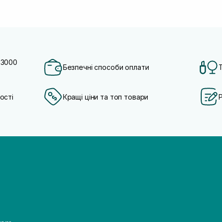
 3000
Безпечні способи оплати
ості
Кращі ціни та топ товари