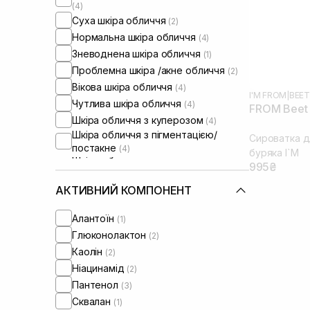
(4)
Суха шкіра обличчя
(2)
Нормальна шкіра обличчя
(4)
Зневоднена шкіра обличчя
(1)
Проблемна шкіра /акне обличчя
(2)
Вікова шкіра обличчя
(4)
I'M FROM
|
BEET
Чутлива шкіра обличчя
(4)
FROM Beet 
Шкіра обличчя з куперозом
(4)
Шкіра обличчя з пігментацією/
Сироватка дл
постакне
(4)
буряка I`M
Шкіра обличчя з розширеними
995₴
порами
(4)
Шкіра обличчя з порушеним
АКТИВНИЙ КОМПОНЕНТ
барʼєром
(2)
Шкіра обличчя з порушеним
Алантоїн
(1)
мікробіомом
(2)
Глюконолактон
(2)
Каолін
(2)
Ніацинамід
(2)
Пантенол
(3)
Сквалан
(1)