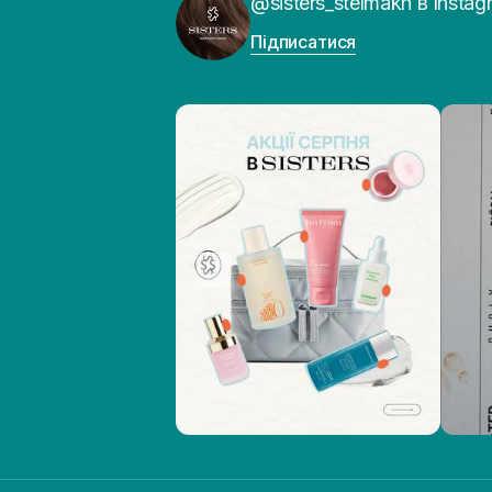
@sisters_stelmakh в Instag
Підписатися