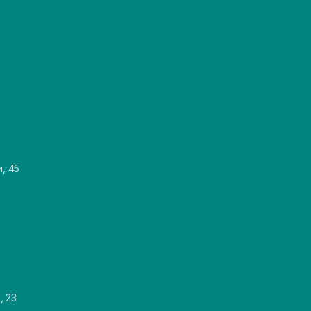
и, 45
, 23