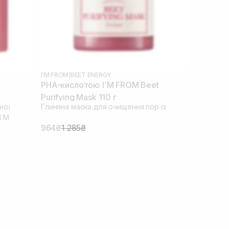
I'M FROM
|
BEET ENERGY
PHA-кислотою I`M FROM Beet
Purifying Mask 110 г
ної
Глиняна маска для очищення пор із
I`M
964₴
1 285₴