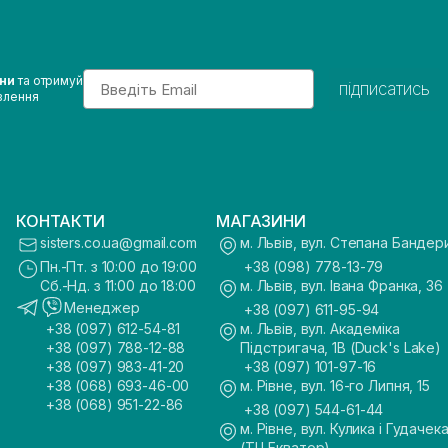
Email
ини
та отримуй
підписатись
влення
КОНТАКТИ
МАГАЗИНИ
sisters.co.ua@gmail.com
м. Львів, вул. Степана Бандер
Пн.-Пт. з 10:00 до 19:00
+38 (098) 778-13-79
Сб.-Нд. з 11:00 до 18:00
м. Львів, вул. Івана Франка, 36
Менеджер
+38 (097) 611-95-94
+38 (097) 612-54-81
м. Львів, вул. Академіка
+38 (097) 788-12-88
Підстригача, 1В (Duck's Lake)
+38 (097) 983-41-20
+38 (097) 101-97-16
+38 (068) 693-46-00
м. Рівне, вул. 16-го Липня, 15
+38 (068) 951-22-86
+38 (097) 544-61-44
м. Рівне, вул. Кулика і Гудачека
(ТЦ Екватор)