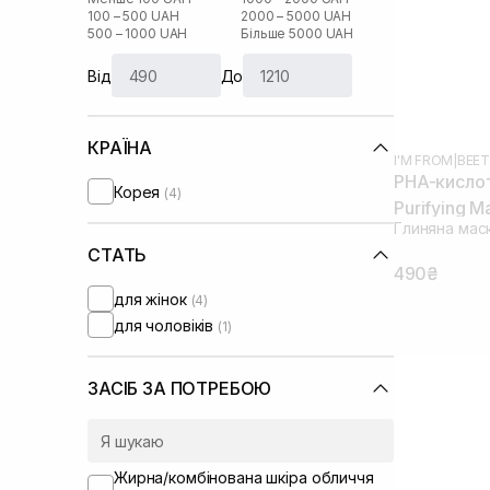
100 – 500 UAH
2000 – 5000 UAH
500 – 1000 UAH
Більше 5000 UAH
Від
До
КРАЇНА
I'M FROM
|
BEET
PHA-кисло
Корея
(4)
Purifying M
Глиняна мас
СТАТЬ
490₴
для жінок
(4)
для чоловіків
(1)
ЗАСІБ ЗА ПОТРЕБОЮ
Жирна/комбінована шкіра обличчя