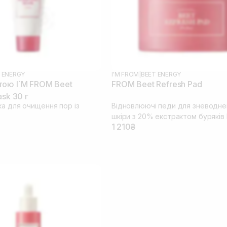
 ENERGY
I'M FROM
|
BEET ENERGY
тою I`M FROM Beet
FROM Beet Refresh Pad
ask 30 г
ка для очищення пор із
Відновлюючі педи для зневодне
шкіри з 20% екстрактом буряків 
1 210₴