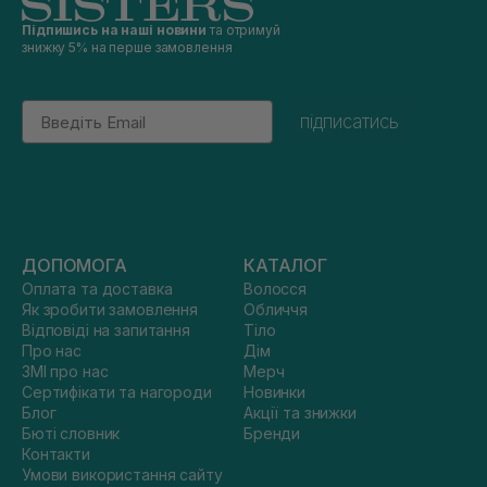
Підпишись на наші новини
та отримуй
знижку 5% на перше замовлення
Email
підписатись
ДОПОМОГА
КАТАЛОГ
Оплата та доставка
Волосся
Як зробити замовлення
Обличчя
Відповіді на запитання
Тіло
Про нас
Дім
ЗМІ про нас
Мерч
Сертифікати та нагороди
Новинки
Блог
Акції та знижки
Бюті словник
Бренди
Контакти
Умови використання сайту