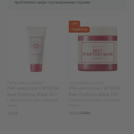
проблемної шкіри з розширеними порами.
-25%
ПОДАРУНОК
I'M FROM
|
BEET ENERGY
I'M FROM
|
BEET ENERGY
PHA-кислотою I`M FROM
PHA-кислотою I`M FROM
Beet Purifying Mask 30 г
Beet Purifying Mask 110 г
Глиняна маска для очищення
Глиняна маска для очищення
пор із
пор із
490₴
964₴
1 285₴