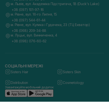
м. Львів, вул. Академіка Підстригача, 1В (Duck's Lake)
+38 (097) 101-97-16
м. Рівне, вул. 16-го Липня, 15
+38 (097) 544-61-44
м. Рівне, вул. Кулика і Гудачека, 23 (ТЦ Екватор)
+38 (068) 209-34-88
м. Луцьк, вул. Винниченка, 4
+38 (098) 076-60-62
СОЦІАЛЬНІ МЕРЕЖІ
Sisters Hair
Sisters Skin
Distribution
Cosmetology
Завантажуйте мобільний додаток