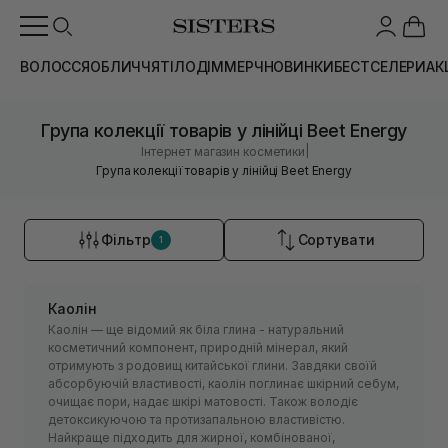
ВОЛОССЯ
ОБЛИЧЧЯ
ТІЛО
ДІМ
МЕРЧ
НОВИНКИ
БЕСТСЕЛЕРИ
АК
Група колекції товарів у лінійці Beet Energy
|
Інтернет магазин косметики
Група колекції товарів у лінійці Beet Energy
Фільтр
Сортувати
1
Каолін
Каолін — ще відомий як біла глина - натуральний
косметичний компонент, природній мінерал, який
отримують з родовищ китайської глини. Завдяки своїй
абсорбуючій властивості, каолін поглинає шкірний себум,
очищає пори, надає шкірі матовості. Також володіє
детоксикуючою та протизапальною властивістю.
Найкраще підходить для жирної, комбінованої,