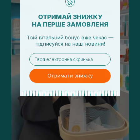
ОТРИМАЙ ЗНИЖКУ
НА ПЕРШЕ ЗАМОВЛЕНЯ
Твій вітальний бонус вже чекає —
підписуйся
на
наші новини!
email
Отримати знижку