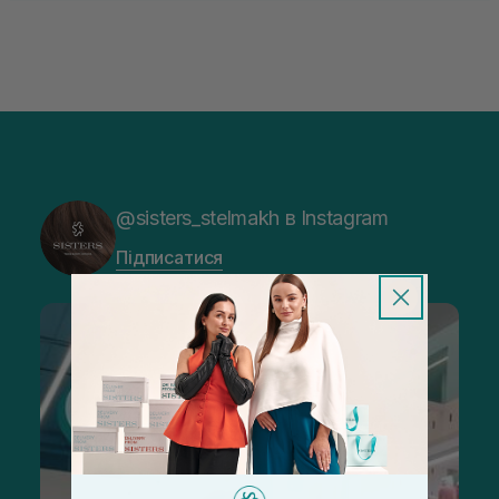
@sisters_stelmakh в Instagram
Підписатися