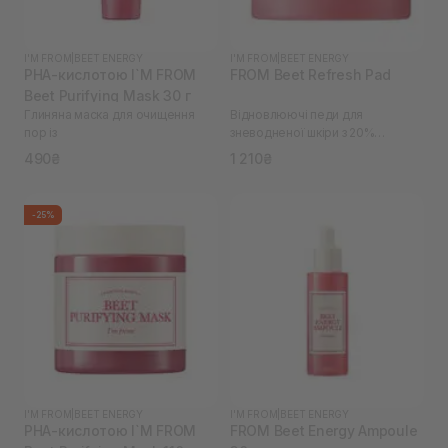
I'M FROM
|
BEET ENERGY
I'M FROM
|
BEET ENERGY
PHA-кислотою I`M FROM
FROM Beet Refresh Pad
Beet Purifying Mask 30 г
Глиняна маска для очищення
Відновлюючі педи для
пор із
зневодненої шкіри з 20%
екстрактом буряків I`M
490₴
1 210₴
-25%
I'M FROM
|
BEET ENERGY
I'M FROM
|
BEET ENERGY
PHA-кислотою I`M FROM
FROM Beet Energy Ampoule