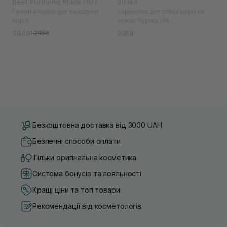
Beet Purifying Mask 110 г
30 мл
Глиняна маска для очищення
Сироватка для сяйва шкіри на
пор із
основі буряка I`M
964₴
995₴
1 285₴
Безкоштовна доставка від 3000 UAH
Безпечні способи оплати
Тільки оригінальна косметика
Система бонусів та лояльності
Кращі ціни та топ товари
Рекомендації від косметологів