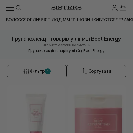
ВОЛОССЯ
ОБЛИЧЧЯ
ТІЛО
ДІМ
МЕРЧ
НОВИНКИ
БЕСТСЕЛЕРИ
АК
Група колекції товарів у лінійці Beet Energy
|
Інтернет магазин косметики
Група колекції товарів у лінійці Beet Energy
Фільтр
Сортувати
1