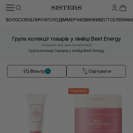
ВОЛОССЯ
ОБЛИЧЧЯ
ТІЛО
ДІМ
МЕРЧ
НОВИНКИ
БЕСТСЕЛЕРИ
АК
Група колекції товарів у лінійці Beet Energy
|
Інтернет магазин косметики
Група колекції товарів у лінійці Beet Energy
Фільтр
Сортувати
1
ПОДАРУНОК