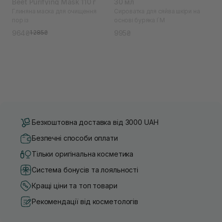
Beet Purifying Mask 110 г
30 мл
Глиняна маска для очищення
Сироватка для сяйва шкіри на
пор із
основі буряка I`M
964₴
995₴
1 285₴
Безкоштовна доставка від 3000 UAH
Безпечні способи оплати
Тільки оригінальна косметика
Система бонусів та лояльності
Кращі ціни та топ товари
Рекомендації від косметологів