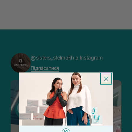
@sisters_stelmakh в Instagram
Підписатися