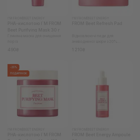
I'M FROM
|
BEET ENERGY
I'M FROM
|
BEET ENERGY
PHA-кислотою I`M FROM
FROM Beet Refresh Pad
Beet Purifying Mask 30 г
Глиняна маска для очищення
Відновлюючі педи для
пор із
зневодненої шкіри з 20%
екстрактом буряків I`M
490₴
1 210₴
-25%
ПОДАРУНОК
I'M FROM
|
BEET ENERGY
I'M FROM
|
BEET ENERGY
PHA-кислотою I`M FROM
FROM Beet Energy Ampoule