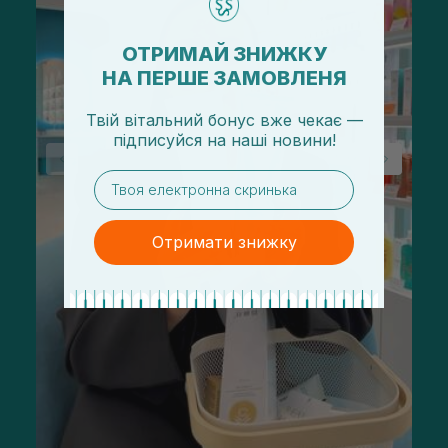
ОТРИМАЙ ЗНИЖКУ
НА ПЕРШЕ ЗАМОВЛЕНЯ
Твій вітальний бонус вже чекає —
підписуйся
на
наші новини!
email
Отримати знижку